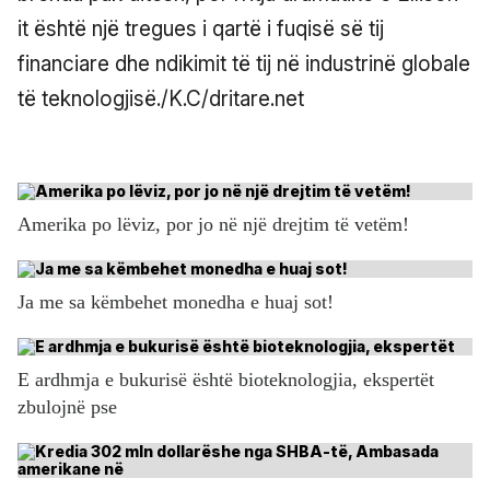
it është një tregues i qartë i fuqisë së tij
financiare dhe ndikimit të tij në industrinë globale
të teknologjisë./K.C/dritare.net
Amerika po lëviz, por jo në një drejtim të vetëm!
Ja me sa këmbehet monedha e huaj sot!
E ardhmja e bukurisë është bioteknologjia, ekspertët
zbulojnë pse