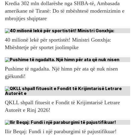
Kredia 302 mln dollarëshe nga SHBA-të, Ambasada
amerikane në Tiranë: Do të mbështesë modernizimin e
mbrojtjes shqiptare
40 milionë lekë për sportistët! Ministri Gonxhja:
Mbështetje për sportet joolimpike
Pushime të ngadalta. Një himn për ata që nuk nisen
gjëkundi!
QKLL shpall fituesit e Fondit të Krijimtarisë Letrare
Autorët e Rinj 2026!
Ilir Beqaj: Fundi i një paraburgimi të pajustifikuar!