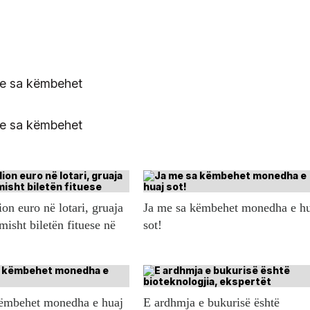
ion euro në lotari, gruaja
Ja me sa këmbehet monedha e h
misht biletën fituese në
sot!
këmbehet monedha e huaj
E ardhmja e bukurisë është