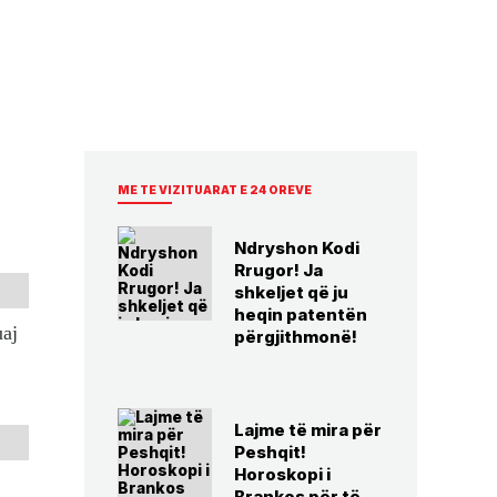
ME TE VIZITUARAT E 24 OREVE
Ndryshon Kodi
Rrugor! Ja
shkeljet që ju
heqin patentën
uaj
përgjithmonë!
Lajme të mira për
Peshqit!
Horoskopi i
Brankos për të