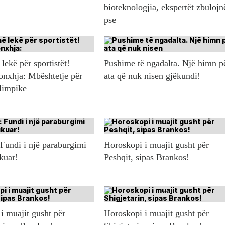
bioteknologjia, ekspertët zbulojn
pse
lekë për sportistët!
Pushime të ngadalta. Një himn p
onxhja: Mbështetje për
ata që nuk nisen gjëkundi!
olimpike
 Fundi i një paraburgimi
Horoskopi i muajit gusht për
ikuar!
Peshqit, sipas Brankos!
i muajit gusht për
Horoskopi i muajit gusht për