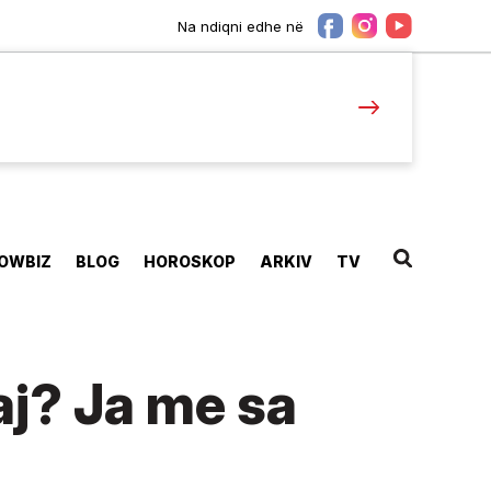
Na ndiqni edhe në
OWBIZ
BLOG
HOROSKOP
ARKIV
TV
j? Ja me sa