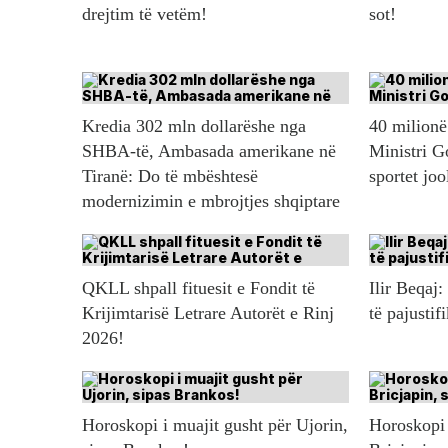
drejtim të vetëm!
sot!
Kredia 302 mln dollarëshe nga
40 milionë 
SHBA-të, Ambasada amerikane në
Ministri G
Tiranë: Do të mbështesë
sportet jo
modernizimin e mbrojtjes shqiptare
QKLL shpall fituesit e Fondit të
Ilir Beqaj:
Krijimtarisë Letrare Autorët e Rinj
të pajustif
2026!
Horoskopi i muajit gusht për Ujorin,
Horoskopi 