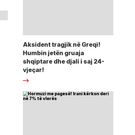
Aksident tragjik në Greqi!
Humbin jetën gruaja
shqiptare dhe djali i saj 24-
vjeçar!