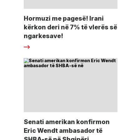
Hormuzi me pagesë! Irani
kërkon deri në 7% të vlerës së
ngarkesave!
Senati amerikan konfirmon
Eric Wendt ambasador të
SHBA-së në Shqipëri