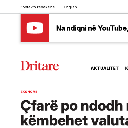
Kontakto redaksinë
English
Na ndiqni në YouTube, 
AKTUALITET
K
EKONOMI
Çfarë po ndodh
këmbehet valuta