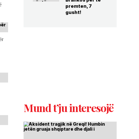
ë
premten, 7
gusht!
ër
Mund t’ju interesojë