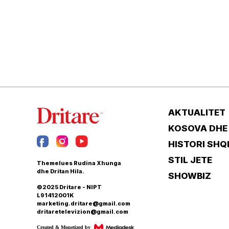
AKTUALITET
KOSOVA DHE
HISTORI SHQ
STIL JETE
Themelues Rudina Xhunga
dhe Dritan Hila.
SHOWBIZ
©2025 Dritare - NIPT
L91412001K
marketing.dritare@gmail.com
dritaretelevizion@gmail.com
Created & Monetized by