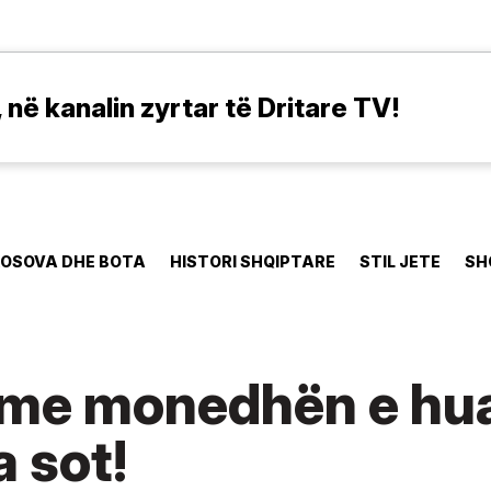
në kanalin zyrtar të Dritare TV!
OSOVA DHE BOTA
HISTORI SHQIPTARE
STIL JETE
SH
 me monedhën e hua
 sot!