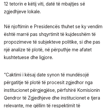
12 tetorin e këtij viti, datë të mbajtjes së
zgjedhjeve lokale.
Në njoftimin e Presidencës thuhet se ky vendim
është marrë pas shqyrtimit të kujdesshëm të
propozimeve të subjekteve politike, si dhe pas
një analize të plotë, në përputhje me afatet
kushtetuese dhe ligjore.
“Caktimi i kësaj date synon të mundësojë
përgatitje të plotë të procesit zgjedhor nga
institucionet përgjegjëse, përfshirë Komisionin
Qendror të Zgjedhjeve dhe institucionet e tjera
relevante, me qëllim të respektimit të