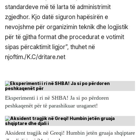
standardeve më të larta të administrimit
zgjedhor. Kjo datë siguron hapësirën e
nevojshme për organizimin teknik dhe logjistik
për të gjitha format dhe procedurat e votimit
sipas përcaktimit ligjor”, thuhet në
njoftim./K.C/dritare.net
Eksperimenti i ri në SHBA! Ja si po përdoren
peshkaqenët për të parashikuar uraganet!
Aksident tragjik në Greqi! Humbin jetën gruaja shqiptare