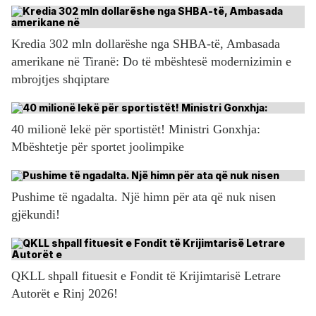
Kredia 302 mln dollarëshe nga SHBA-të, Ambasada
amerikane në Tiranë: Do të mbështesë modernizimin e
mbrojtjes shqiptare
40 milionë lekë për sportistët! Ministri Gonxhja:
Mbështetje për sportet joolimpike
Pushime të ngadalta. Një himn për ata që nuk nisen
gjëkundi!
QKLL shpall fituesit e Fondit të Krijimtarisë Letrare
Autorët e Rinj 2026!