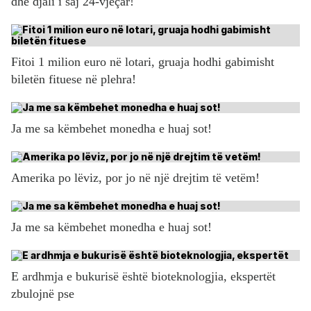
dhe djali i saj 24-vjeçar!
Fitoi 1 milion euro në lotari, gruaja hodhi gabimisht
biletën fituese në plehra!
Ja me sa këmbehet monedha e huaj sot!
Amerika po lëviz, por jo në një drejtim të vetëm!
Ja me sa këmbehet monedha e huaj sot!
E ardhmja e bukurisë është bioteknologjia, ekspertët
zbulojnë pse