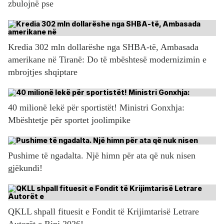
zbulojnë pse
Kredia 302 mln dollarëshe nga SHBA-të, Ambasada
amerikane në Tiranë: Do të mbështesë modernizimin e
mbrojtjes shqiptare
40 milionë lekë për sportistët! Ministri Gonxhja:
Mbështetje për sportet joolimpike
Pushime të ngadalta. Një himn për ata që nuk nisen
gjëkundi!
QKLL shpall fituesit e Fondit të Krijimtarisë Letrare
Autorët e Rinj 2026!