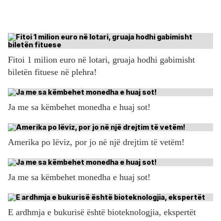
Fitoi 1 milion euro në lotari, gruaja hodhi gabimisht
biletën fituese në plehra!
Ja me sa këmbehet monedha e huaj sot!
Amerika po lëviz, por jo në një drejtim të vetëm!
Ja me sa këmbehet monedha e huaj sot!
E ardhmja e bukurisë është bioteknologjia, ekspertët