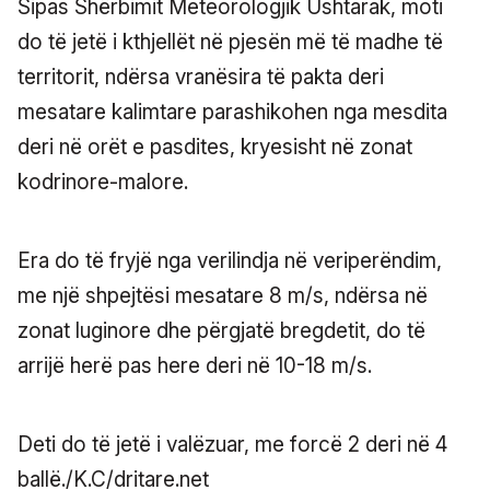
Sipas Shërbimit Meteorologjik Ushtarak, moti
do të jetë i kthjellët në pjesën më të madhe të
territorit, ndërsa vranësira të pakta deri
mesatare kalimtare parashikohen nga mesdita
deri në orët e pasdites, kryesisht në zonat
kodrinore-malore.
Era do të fryjë nga verilindja në veriperëndim,
me një shpejtësi mesatare 8 m/s, ndërsa në
zonat luginore dhe përgjatë bregdetit, do të
arrijë herë pas here deri në 10-18 m/s.
Deti do të jetë i valëzuar, me forcë 2 deri në 4
ballë./K.C/dritare.net