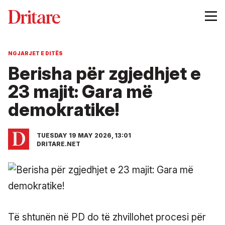
NGJARJET E DITËS
Berisha për zgjedhjet e
23 majit: Gara më
demokratike!
TUESDAY 19 MAY 2026, 13:01
DRITARE.NET
Të shtunën në PD do të zhvillohet procesi për