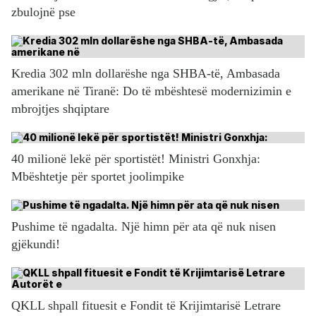
zbulojnë pse
Kredia 302 mln dollarëshe nga SHBA-të, Ambasada
amerikane në Tiranë: Do të mbështesë modernizimin e
mbrojtjes shqiptare
40 milionë lekë për sportistët! Ministri Gonxhja:
Mbështetje për sportet joolimpike
Pushime të ngadalta. Një himn për ata që nuk nisen
gjëkundi!
QKLL shpall fituesit e Fondit të Krijimtarisë Letrare