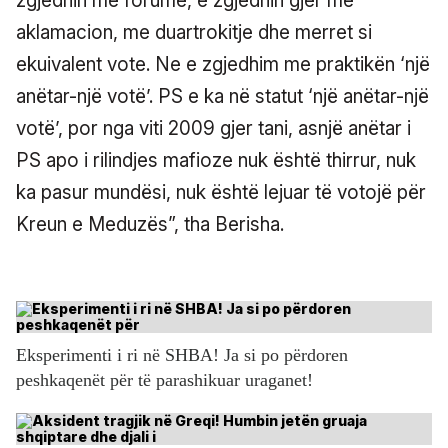
zgjedhin me forume, e zgjedhin gjer me
aklamacion, me duartrokitje dhe merret si
ekuivalent vote. Ne e zgjedhim me praktikën ‘një
anëtar-një votë’. PS e ka në statut ‘një anëtar-një
votë’, por nga viti 2009 gjer tani, asnjë anëtar i
PS apo i rilindjes mafioze nuk është thirrur, nuk
ka pasur mundësi, nuk është lejuar të votojë për
Kreun e Meduzës”, tha Berisha.
Eksperimenti i ri në SHBA! Ja si po përdoren
peshkaqenët për të parashikuar uraganet!