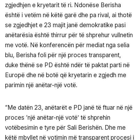
zgjedhjen e kryetarit të ri. Ndonëse Berisha
është i vetëm në këtë garë dhe pa rival, ai thotë
se zgjedhjet e 23 majit janë demokratike pasi
anëtarësia është thirrur për të shprehur vullnetin
me votë. Në konferencën për mediat nga selia
blu, Berisha foli për një proces transparent,
duke thënë se PD është ndër të paktat parti në
Europë dhe në botë që kryetarin e zgjedh me
parimin një anëtar-një votë.
“Me datën 23, anëtarët e PD janë të ftuar në një
proces ‘një anëtar-një votë’ të shprehin
votëbesimin e tyre për Sali Berishën. Dhe me
këtë mbyllet në votimin më transparent procesi i