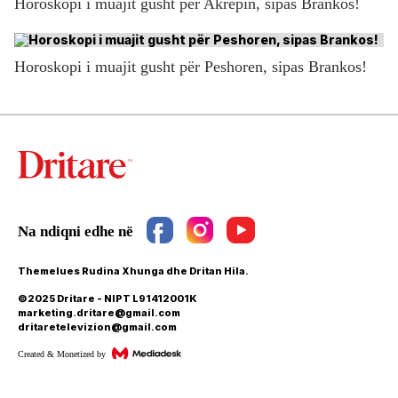
Horoskopi i muajit gusht për Akrepin, sipas Brankos!
Horoskopi i muajit gusht për Peshoren, sipas Brankos!
Themelues Rudina Xhunga dhe Dritan Hila.
©2025 Dritare - NIPT L91412001K
marketing.dritare@gmail.com
dritaretelevizion@gmail.com
Created & Monetized by