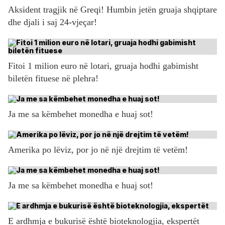
Aksident tragjik në Greqi! Humbin jetën gruaja shqiptare
dhe djali i saj 24-vjeçar!
Fitoi 1 milion euro në lotari, gruaja hodhi gabimisht
biletën fituese në plehra!
Ja me sa këmbehet monedha e huaj sot!
Amerika po lëviz, por jo në një drejtim të vetëm!
Ja me sa këmbehet monedha e huaj sot!
E ardhmja e bukurisë është bioteknologjia, ekspertët