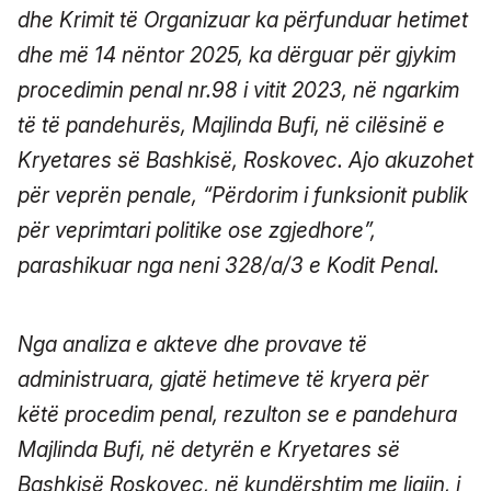
dhe Krimit të Organizuar ka përfunduar hetimet
dhe më 14 nëntor 2025, ka dërguar për gjykim
procedimin penal nr.98 i vitit 2023, në ngarkim
të të pandehurës, Majlinda Bufi, në cilësinë e
Kryetares së Bashkisë, Roskovec. Ajo akuzohet
për veprën penale, “Përdorim i funksionit publik
për veprimtari politike ose zgjedhore”,
parashikuar nga neni 328/a/3 e Kodit Penal.
Nga analiza e akteve dhe provave të
administruara, gjatë hetimeve të kryera për
këtë procedim penal, rezulton se e pandehura
Majlinda Bufi, në detyrën e Kryetares së
Bashkisë Roskovec, në kundërshtim me ligjin, i