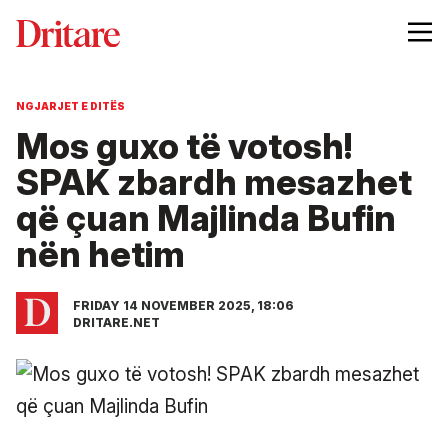
NGJARJET E DITËS
Mos guxo të votosh!
SPAK zbardh mesazhet
që çuan Majlinda Bufin
nën hetim
FRIDAY 14 NOVEMBER 2025, 18:06
DRITARE.NET