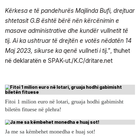
Kërkesa e të pandehurës Majlinda Bufi, drejtuar
shtetasit G.B është bërë nën kërcënimin e
masave administrative dhe kundër vullnetit të
tij. Ai ka ushtruar të drejtën e votës nëdatën 14
Maj 2023, sikurse ka qenë vullneti i tij."
, thuhet
në deklaratën e SPAK-ut./K.C/dritare.net
Fitoi 1 milion euro në lotari, gruaja hodhi gabimisht
biletën fituese në plehra!
Ja me sa këmbehet monedha e huaj sot!