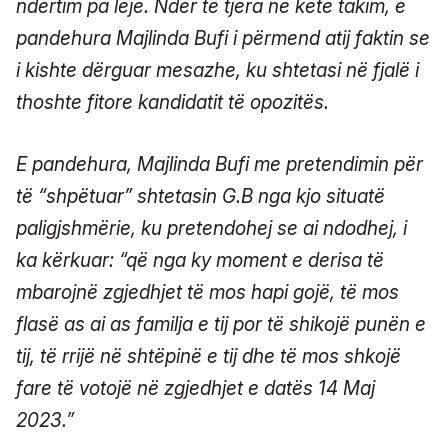
ndërtim pa leje. Ndër të tjera në këtë takim, e
pandehura Majlinda Bufi i përmend atij faktin se
i kishte dërguar mesazhe, ku shtetasi në fjalë i
thoshte fitore kandidatit të opozitës.
E pandehura, Majlinda Bufi me pretendimin për
të “shpëtuar” shtetasin G.B nga kjo situatë
paligjshmërie, ku pretendohej se ai ndodhej, i
ka kërkuar: “që nga ky moment e derisa të
mbarojnë zgjedhjet të mos hapi gojë, të mos
flasë as ai as familja e tij por të shikojë punën e
tij, të rrijë në shtëpinë e tij dhe të mos shkojë
fare të votojë në zgjedhjet e datës 14 Maj
2023.”