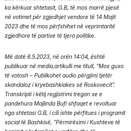
ka kërkuar shtetasit, G.B, të mos marrë pjesë
në votimet për zgjedhjet vendore të 14 Majit
2023 dhe të mos përfshihet në veprimtaritë
zgjedhore të partive të tjera politike.
Më datë 6.5.2023, në orën 14:04, është
publikuar në media,artikulli me titull, “Mos guxo
të votosh – Publikohet audio përgjimi tjetër
skandaloz i kryebashkiakes së Roskovecit”.
Transkripti i këtij regjistrimi tregon se e
pandehura Majlinda Bufi shfaqet e revoltuar
nga shtetasi G.B, i cili ishte përfitues i programit
social të Bashkisë, “Përmirësimi i Kushteve të