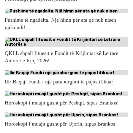
Pushime të ngadalta. Një himn për ata që nuk nisen
gjëkundi!
QKLL shpall fituesit e Fondit të Krijimtarisë Letrare
Autorët e Rinj 2026!
Ilir Beqaj: Fundi i një paraburgimi të pajustifikuar!
Horoskopi i muajit gusht për Peshqit, sipas Brankos!
Horoskopi i muajit gusht për Ujorin, sipas Brankos!