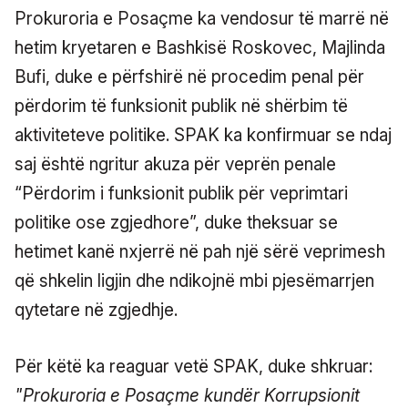
Prokuroria e Posaçme ka vendosur të marrë në
hetim kryetaren e Bashkisë Roskovec, Majlinda
Bufi, duke e përfshirë në procedim penal për
përdorim të funksionit publik në shërbim të
aktiviteteve politike. SPAK ka konfirmuar se ndaj
saj është ngritur akuza për veprën penale
“Përdorim i funksionit publik për veprimtari
politike ose zgjedhore”, duke theksuar se
hetimet kanë nxjerrë në pah një sërë veprimesh
që shkelin ligjin dhe ndikojnë mbi pjesëmarrjen
qytetare në zgjedhje.
Për këtë ka reaguar vetë SPAK, duke shkruar:
"Prokuroria e Posaçme kundër Korrupsionit