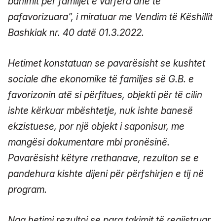
banimit për familjet e varfëra dhe të
pafavorizuara”, i miratuar me Vendim të Këshillit
Bashkiak nr. 40 datë 01.3.2022.
Hetimet konstatuan se pavarësisht se kushtet
sociale dhe ekonomike të familjes së G.B. e
favorizonin atë si përfitues, objekti për të cilin
ishte kërkuar mbështetje, nuk ishte banesë
ekzistuese, por një objekt i saponisur, me
mangësi dokumentare mbi pronësinë.
Pavarësisht këtyre rrethanave, rezulton se e
pandehura kishte dijeni për përfshirjen e tij në
program.
Nga hetimi rezultoi se para takimit të regjistruar