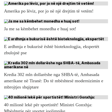
Amerika po lëviz, por jo në një drejtim të vetëm!
Ja me sa këmbehet monedha e huaj sot!
E ardhmja e bukurisë është bioteknologjia, ekspertët
zbulojnë pse
Kredia 302 mln dollarëshe nga SHBA-të, Ambasada
amerikane në Tiranë: Do të mbështesë modernizimin e
mbrojtjes shqiptare
40 milionë lekë për sportistët! Ministri Gonxhja:
Mbështetje për sportet joolimpike