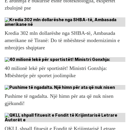
E ardhmja e bukurisë është bioteknologjia, ekspertët
zbulojnë pse
Kredia 302 mln dollarëshe nga SHBA-të, Ambasada
amerikane në Tiranë: Do të mbështesë modernizimin e
mbrojtjes shqiptare
40 milionë lekë për sportistët! Ministri Gonxhja:
Mbështetje për sportet joolimpike
Pushime të ngadalta. Një himn për ata që nuk nisen
gjëkundi!
QKLL shpall fituesit e Fondit të Krijimtarisë Letrare