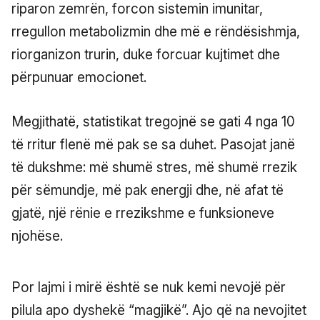
riparon zemrën, forcon sistemin imunitar,
rregullon metabolizmin dhe më e rëndësishmja,
riorganizon trurin, duke forcuar kujtimet dhe
përpunuar emocionet.
Megjithatë, statistikat tregojnë se gati 4 nga 10
të rritur flenë më pak se sa duhet. Pasojat janë
të dukshme: më shumë stres, më shumë rrezik
për sëmundje, më pak energji dhe, në afat të
gjatë, një rënie e rrezikshme e funksioneve
njohëse.
Por lajmi i mirë është se nuk kemi nevojë për
pilula apo dyshekë “magjikë”. Ajo që na nevojitet