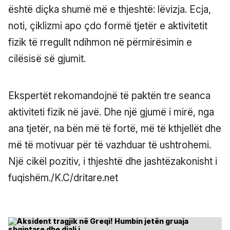
është diçka shumë më e thjeshtë: lëvizja. Ecja,
noti, çiklizmi apo çdo formë tjetër e aktivitetit
fizik të rregullt ndihmon në përmirësimin e
cilësisë së gjumit.
Ekspertët rekomandojnë të paktën tre seanca
aktiviteti fizik në javë. Dhe një gjumë i mirë, nga
ana tjetër, na bën më të fortë, më të kthjellët dhe
më të motivuar për të vazhduar të ushtrohemi.
Një cikël pozitiv, i thjeshtë dhe jashtëzakonisht i
fuqishëm./K.C/dritare.net