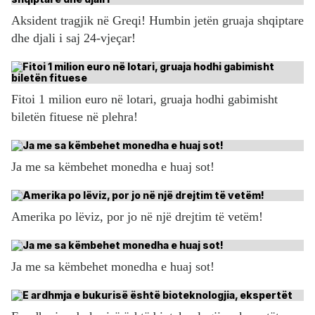
Aksident tragjik në Greqi! Humbin jetën gruaja shqiptare
dhe djali i saj 24-vjeçar!
Fitoi 1 milion euro në lotari, gruaja hodhi gabimisht
biletën fituese në plehra!
Ja me sa këmbehet monedha e huaj sot!
Amerika po lëviz, por jo në një drejtim të vetëm!
Ja me sa këmbehet monedha e huaj sot!