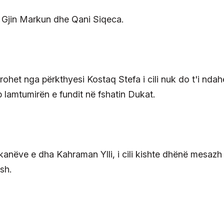
t Gjin Markun dhe Qani Siqeca.
ohet nga përkthyesi Kostaq Stefa i cili nuk do t'i ndah
ep lamtumirën e fundit në fshatin Dukat.
anëve e dha Kahraman Ylli, i cili kishte dhënë mesazh
sh.