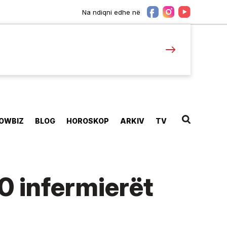
Na ndiqni edhe në
OWBIZ
BLOG
HOROSKOP
ARKIV
TV
0 infermierët