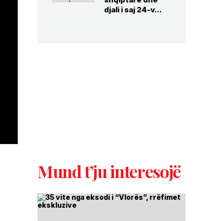
djali i saj 24-v...
Mund t’ju interesojë