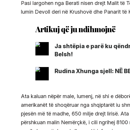
Pasi largohen nga Berati nisen drejt Malit të T
lumin Devoll deri në Krushovë dhe Panarit të 
Ja shtëpia e parë ku qënd
Belsh!
Rudina Xhunga sjell: NË 
Ata kaluan nëpër male, lumenj, në shi e dëborë
amerikanët të shoqëruar nga shqiptarët iu 
pjesën më të madhe, 650 milje drejt lirisë. At
përshkuan malin Nemërçkë, i cili ngrihej 8100 m