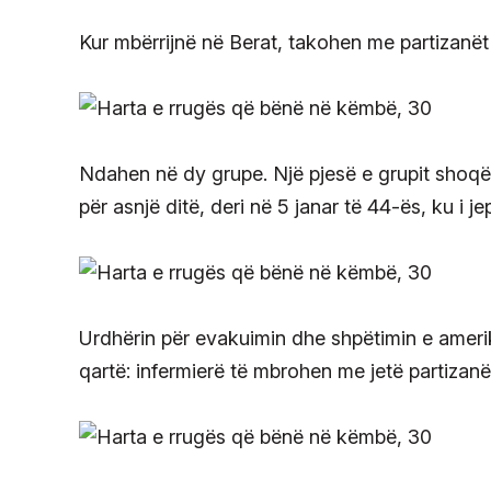
Kur mbërrijnë në Berat, takohen me partizanë
Ndahen në dy grupe. Një pjesë e grupit shoqër
për asnjë ditë, deri në 5 janar të 44-ës, ku i j
Urdhërin për evakuimin dhe shpëtimin e amerik
qartë: infermierë të mbrohen me jetë partizanë