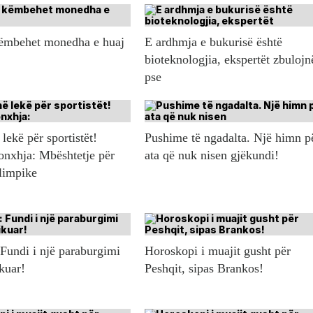
këmbehet monedha e huaj
E ardhmja e bukurisë është
bioteknologjia, ekspertët zbulojn
pse
lekë për sportistët!
Pushime të ngadalta. Një himn p
onxhja: Mbështetje për
ata që nuk nisen gjëkundi!
olimpike
 Fundi i një paraburgimi
Horoskopi i muajit gusht për
ikuar!
Peshqit, sipas Brankos!