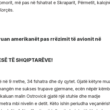
omorit, më pas në fshatrat e Skraparit, Përmetit, kalojn
Korçës.
ruan amerikanët pas rrëzimit të avionit në
BESË TË SHQIPTARËVE!
 në 9 rrethe, 34 fshatra dhe dy qytet. Gjatë këtyre mu
shmangën me sukses trupave gjermane, ecën nëpër këmb
a kaluan malin Ostrovicë gjatë një stuhie dhe madje
etra mbi nivelin e detit. Këto ishin periudha veçanërish