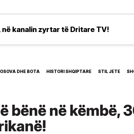
në kanalin zyrtar të Dritare TV!
OSOVA DHE BOTA
HISTORI SHQIPTARE
STIL JETE
SH
që bënë në këmbë, 3
rikanë!