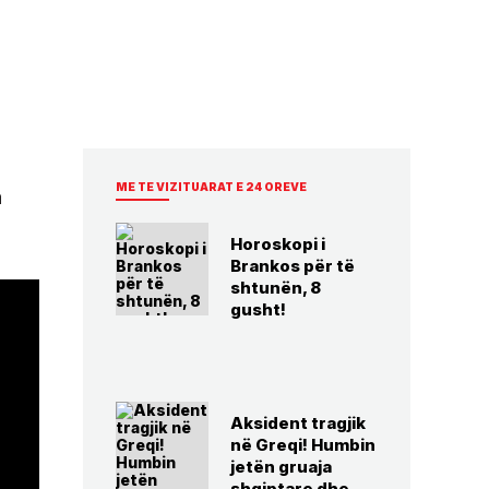
ME TE VIZITUARAT E 24 OREVE
a
Horoskopi i
Brankos për të
shtunën, 8
gusht!
Aksident tragjik
në Greqi! Humbin
jetën gruaja
shqiptare dhe