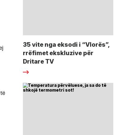
35 vite nga eksodi i “Vlorës”,
ej
rrëfimet ekskluzive për
Dritare TV
 të