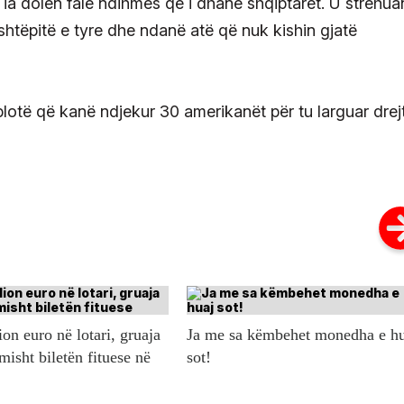
 ia dolën falë ndihmës që i dhanë shqiptarët. U strehua
shtëpitë e tyre dhe ndanë atë që nuk kishin gjatë
plotë që kanë ndjekur 30 amerikanët për tu larguar drej
ion euro në lotari, gruaja
Ja me sa këmbehet monedha e h
misht biletën fituese në
sot!