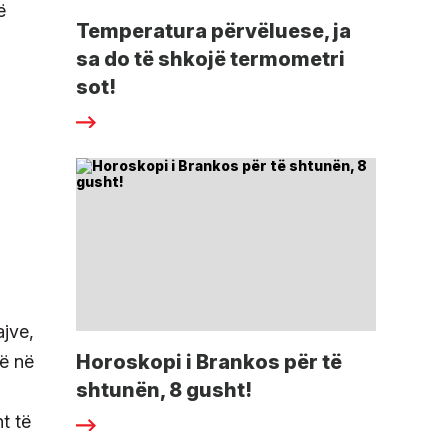
ë
Temperatura përvëluese, ja
sa do të shkojë termometri
sot!
ajve,
Horoskopi i Brankos për të
ë në
shtunën, 8 gusht!
t të