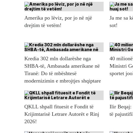
Amerika po lëviz, por jo në një
Ja me sa 
drejtim të vetëm!
sot!
Kredia 302 mln dollarëshe nga
40 milionë 
SHBA-të, Ambasada amerikane në
Ministri G
Tiranë: Do të mbështesë
sportet jo
modernizimin e mbrojtjes shqiptare
QKLL shpall fituesit e Fondit të
Ilir Beqaj:
Krijimtarisë Letrare Autorët e Rinj
të pajustif
2026!