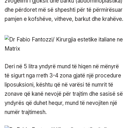
zvogëlimi i gjoksit dhe barku (abdominoplastika)
dhe përdoret më së shpeshti për të përmirësuar
pamjen e kofshëve, vitheve, barkut dhe krahëve.
Deri në 5 litra yndyrë mund të hiqen në mënyrë
të sigurt nga rreth 3-4 zona gjatë një procedure
liposuksioni, kështu që në varësi të numrit të
zonave që kanë nevojë për trajtim dhe sasisë së
yndyrës që duhet hequr, mund të nevojiten një
numër trajtimesh.