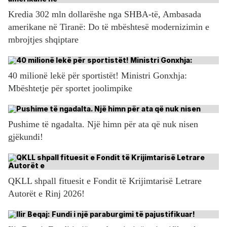
Kredia 302 mln dollarëshe nga SHBA-të, Ambasada
amerikane në Tiranë: Do të mbështesë modernizimin e
mbrojtjes shqiptare
40 milionë lekë për sportistët! Ministri Gonxhja:
Mbështetje për sportet joolimpike
Pushime të ngadalta. Një himn për ata që nuk nisen
gjëkundi!
QKLL shpall fituesit e Fondit të Krijimtarisë Letrare
Autorët e Rinj 2026!