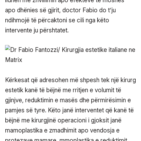
lidhen me zhvillimin apo efekteve të moshës
apo dhënies së gjirit, doctor Fabio do t’ju
ndihmojë të përcaktoni se cili nga këto
intervente ju përshtatet.
Kërkesat që adresohen më shpesh tek një kirurg
estetik kanë të bëjnë me rritjen e volumit të
gjinjve, reduktimin e masës dhe përmirësimin e
pamjes së tyre. Këto janë interventet që kanë të
bëjnë me kirurgjinë operacioni i gjoksit janë
mamoplastika e zmadhimit apo vendosja e
protezave mamare, mmoplastika e reduktimit