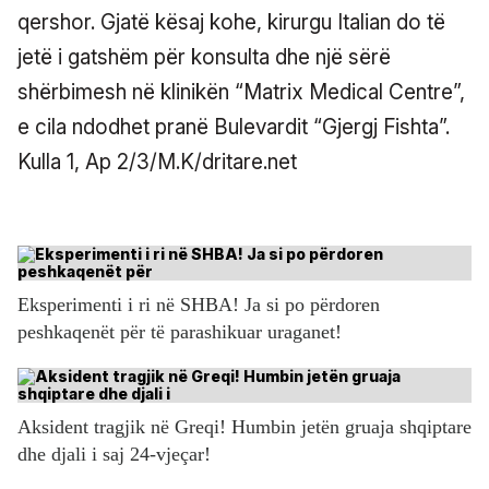
qershor. Gjatë kësaj kohe, kirurgu Italian do të
jetë i gatshëm për konsulta dhe një sërë
shërbimesh në klinikën “Matrix Medical Centre”,
e cila ndodhet pranë Bulevardit “Gjergj Fishta”.
Kulla 1, Ap 2/3/M.K/dritare.net
Eksperimenti i ri në SHBA! Ja si po përdoren
peshkaqenët për të parashikuar uraganet!
Aksident tragjik në Greqi! Humbin jetën gruaja shqiptare
dhe djali i saj 24-vjeçar!