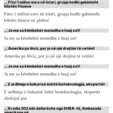
Fitoi 1 milion euro në lotari, gruaja hodhi gabimisht
biletën fituese në plehra!
Ja me sa këmbehet monedha e huaj sot!
Amerika po lëviz, por jo në një drejtim të vetëm!
Ja me sa këmbehet monedha e huaj sot!
E ardhmja e bukurisë është bioteknologjia, ekspertët
zbulojnë pse