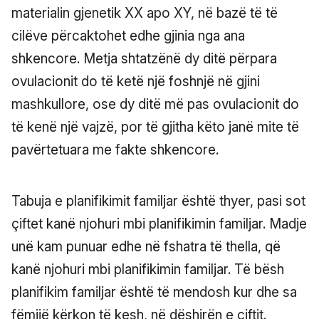
materialin gjenetik XX apo XY, në bazë të të
cilëve përcaktohet edhe gjinia nga ana
shkencore. Metja shtatzënë dy ditë përpara
ovulacionit do të ketë një foshnjë në gjini
mashkullore, ose dy ditë më pas ovulacionit do
të kenë një vajzë, por të gjitha këto janë mite të
pavërtetuara me fakte shkencore.
Tabuja e planifikimit familjar është thyer, pasi sot
çiftet kanë njohuri mbi planifikimin familjar. Madje
unë kam punuar edhe në fshatra të thella, që
kanë njohuri mbi planifikimin familjar. Të bësh
planifikim familjar është të mendosh kur dhe sa
fëmijë kërkon të kesh, në dëshirën e çiftit.