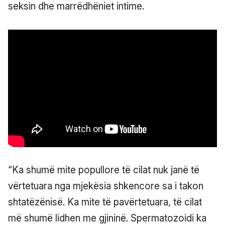
seksin dhe marrëdhëniet intime.
“Ka shumë mite popullore të cilat nuk janë të
vërtetuara nga mjekësia shkencore sa i takon
shtatëzënisë. Ka mite të pavërtetuara, të cilat
më shumë lidhen me gjininë. Spermatozoidi ka