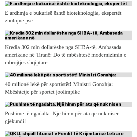
E ardhmja e bukurisë është bioteknologjia, ekspertët
zbulojnë pse
Kredia 302 mln dollarëshe nga SHBA-të, Ambasada
amerikane në Tiranë: Do të mbështesë modernizimin e
mbrojtjes shqiptare
40 milionë lekë për sportistët! Ministri Gonxhja:
Mbështetje për sportet joolimpike
Pushime të ngadalta. Një himn për ata që nuk nisen
gjëkundi!