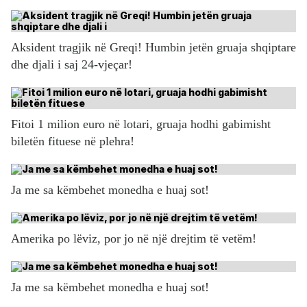
Aksident tragjik në Greqi! Humbin jetën gruaja shqiptare
dhe djali i saj 24-vjeçar!
Fitoi 1 milion euro në lotari, gruaja hodhi gabimisht
biletën fituese në plehra!
Ja me sa këmbehet monedha e huaj sot!
Amerika po lëviz, por jo në një drejtim të vetëm!
Ja me sa këmbehet monedha e huaj sot!