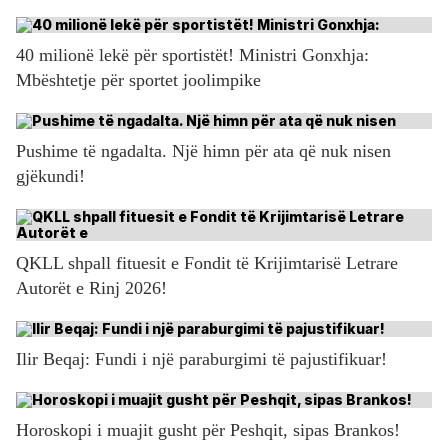
40 milionë lekë për sportistët! Ministri Gonxhja:
Mbështetje për sportet joolimpike
Pushime të ngadalta. Një himn për ata që nuk nisen
gjëkundi!
QKLL shpall fituesit e Fondit të Krijimtarisë Letrare
Autorët e Rinj 2026!
Ilir Beqaj: Fundi i një paraburgimi të pajustifikuar!
Horoskopi i muajit gusht për Peshqit, sipas Brankos!