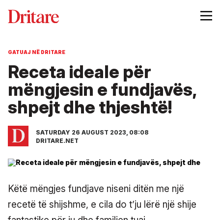
GATUAJ NË DRITARE
Receta ideale për
mëngjesin e fundjavës,
shpejt dhe thjeshtë!
SATURDAY 26 AUGUST 2023, 08:08
DRITARE.NET
Këtë mëngjes fundjave niseni ditën me një
recetë të shijshme, e cila do t’ju lërë një shije