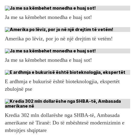
Ja me sa këmbehet monedha e huaj sot!
Amerika po lëviz, por jo në një drejtim të vetëm!
Ja me sa këmbehet monedha e huaj sot!
E ardhmja e bukurisë është bioteknologjia, ekspertët
zbulojnë pse
Kredia 302 mln dollarëshe nga SHBA-të, Ambasada
amerikane në Tiranë: Do të mbështesë modernizimin e
mbrojtjes shqiptare