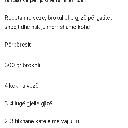
fantastike për ju dhe familjen tuaj.
Receta me vezë, brokul dhe gjizë përgatitet
shpejt dhe nuk ju merr shumë kohë
Përbërësit:
300 gr brokoli
4 kokrra vezë
3-4 lugë gjelle gjizë
2-3 filxhanë kafeje me vaj ulliri