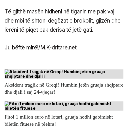
Të gjithë masën hidheni në tiganin me pak vaj
dhe mbi të shtoni degëzat e brokolit, gjizën dhe
lërëni të piqet pak derisa të jetë gati.
Ju bëftë mirë!/M.K-dritare.net
Aksident tragjik në Greqi! Humbin jetën gruaja shqiptare
dhe djali i saj 24-vjeçar!
Fitoi 1 milion euro në lotari, gruaja hodhi gabimisht
biletën fituese në plehra!