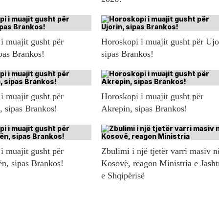
i muajit gusht për
Horoskopi i muajit gusht për Ujo
ipas Brankos!
sipas Brankos!
i muajit gusht për
Horoskopi i muajit gusht për
n, sipas Brankos!
Akrepin, sipas Brankos!
i muajit gusht për
Zbulimi i një tjetër varri masiv n
ën, sipas Brankos!
Kosovë, reagon Ministria e Jash
e Shqipërisë