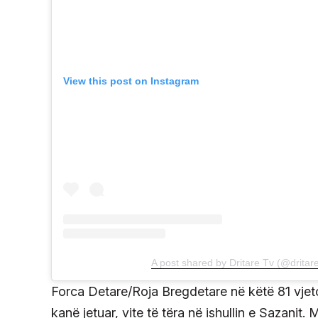
View this post on Instagram
A post shared by Dritare Tv (@dritar
Forca Detare/Roja Bregdetare në këtë 81 vjeto
kanë jetuar, vite të tëra në ishullin e Sazanit. 