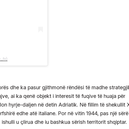
e_tv)
 Vlorës dhe ka pasur gjithmonë rëndësi të madhe strategj
ve, ai ka qenë objekt i interesit të fuqive të huaja për
lon hyrje-daljen në detin Adriatik. Në fillim të shekullit
shirë edhe atë italiane. Por në vitin 1944, pas një sërë
shulli u çlirua dhe iu bashkua sërish territorit shqiptar.