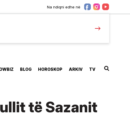
Na ndiqni edhe në
OWBIZ
BLOG
HOROSKOP
ARKIV
TV
ullit të Sazanit