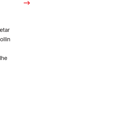
etar
ollin
dhe