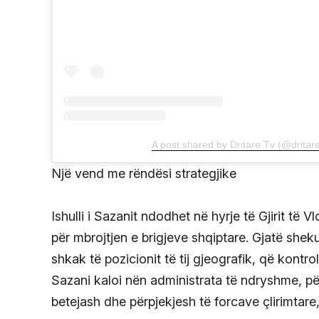
A post shared by Dritare Tv (@dritar
Një vend me rëndësi strategjike
Ishulli i Sazanit ndodhet në hyrje të Gjirit të
për mbrojtjen e brigjeve shqiptare. Gjatë shekuj
shkak të pozicionit të tij gjeografik, që kontrol
Sazani kaloi nën administrata të ndryshme, përf
betejash dhe përpjekjesh të forcave çlirimtare, i