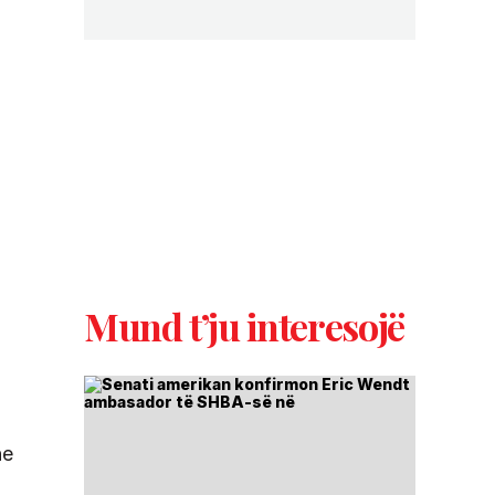
Mund t’ju interesojë
he