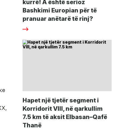
kurrë! A është serioz
Bashkimi Europian për të
pranuar anëtarë të rinj?
ike
Hapet një tjetër segment i
 XX,
Korridorit VIII, në qarkullim
7.5 km të aksit Elbasan–Qafë
Thanë