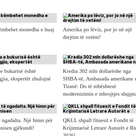
këmbehet monedha e huaj
Amerika po lëviz, por jo në një
drejtim të vetëm!
e bukurisë është
Kredia 302 mln dollarëshe nga
gjia, ekspertët zbulojnë
SHBA-të, Ambasada amerikane 
Tiranë: Do të mbështesë
modernizimin e mbrojtjes shqipt
 ngadalta. Një himn për
QKLL shpall fituesit e Fondit të
 nisen gjëkundi!
Krijimtarisë Letrare Autorët e Ri
2026!