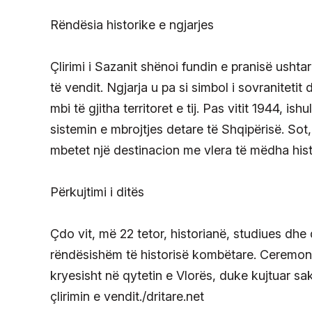
Rëndësia historike e ngjarjes
Çlirimi i Sazanit shënoi fundin e pranisë ushta
të vendit. Ngjarja u pa si simbol i sovranitetit 
mbi të gjitha territoret e tij. Pas vitit 1944, i
sistemin e mbrojtjes detare të Shqipërisë. So
mbetet një destinacion me vlera të mëdha hist
Përkujtimi i ditës
Çdo vit, më 22 tetor, historianë, studiues dhe
rëndësishëm të historisë kombëtare. Ceremonit
kryesisht në qytetin e Vlorës, duke kujtuar s
çlirimin e vendit./dritare.net