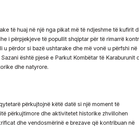
rake të huaj në një nga pikat më të ndjeshme të kufirit d
dhe i përpjekjeve të popullit shqiptar për të rimarrë kontr
shulli u përdor si bazë ushtarake dhe më vonë u përfshi në
t, Sazani është pjesë e Parkut Kombëtar të Karaburunit 
orike dhe natyrore.
 qytetarë përkujtojnë këtë datë si një moment të
ë përkujtimore dhe aktivitetet historike zhvillohen
akrificat dhe vendosmërinë e brezave që kontribuan në