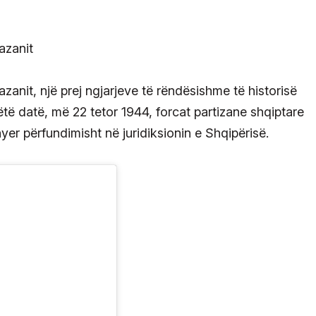
 Sazanit, një prej ngjarjeve të rëndësishme të historisë
të datë, më 22 tetor 1944, forcat partizane shqiptare
thyer përfundimisht në juridiksionin e Shqipërisë.