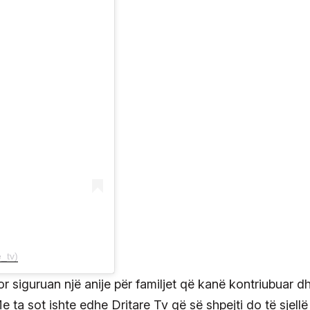
e_tv)
r siguruan një anije për familjet që kanë kontriubuar d
Me ta sot ishte edhe Dritare Tv që së shpejti do të sjellë