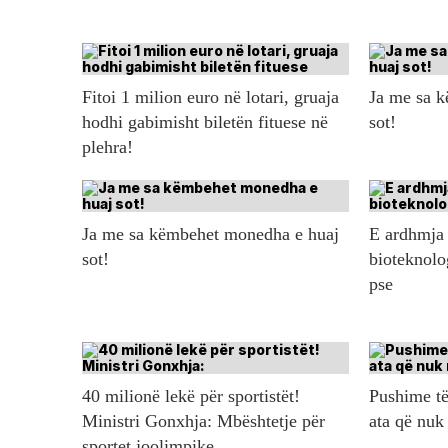
Fitoi 1 milion euro në lotari, gruaja
Ja me sa 
hodhi gabimisht biletën fituese në
sot!
plehra!
Ja me sa këmbehet monedha e huaj
E ardhmja 
sot!
bioteknolo
pse
40 milionë lekë për sportistët!
Pushime të
Ministri Gonxhja: Mbështetje për
ata që nuk
sportet joolimpike