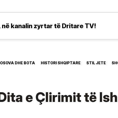
në kanalin zyrtar të Dritare TV!
OSOVA DHE BOTA
HISTORI SHQIPTARE
STIL JETE
SH
ita e Çlirimit të Ish