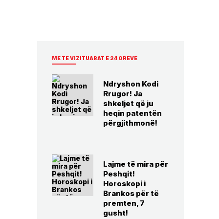
ME TE VIZITUARAT E 24 OREVE
Ndryshon Kodi
Rrugor! Ja
shkeljet që ju
heqin patentën
përgjithmonë!
Lajme të mira për
Peshqit!
Horoskopi i
Brankos për të
premten, 7
gusht!