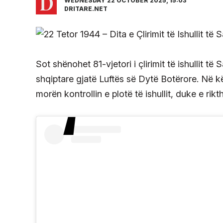
WEDNESDAY 22 OCTOBER 2025, 15:03
DRITARE.NET
Sot shënohet 81-vjetori i çlirimit të ishullit të
shqiptare gjatë Luftës së Dytë Botërore. Në kë
morën kontrollin e plotë të ishullit, duke e rik