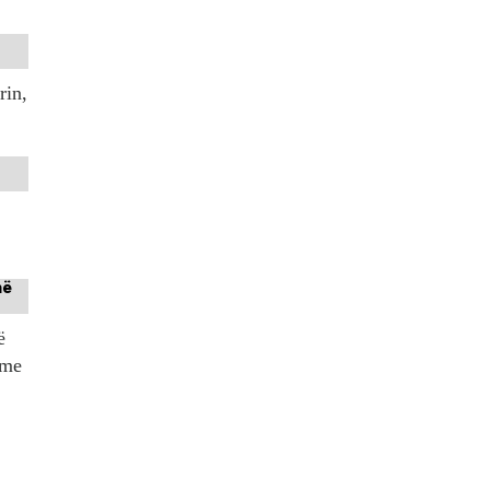
rin,
ë
tme