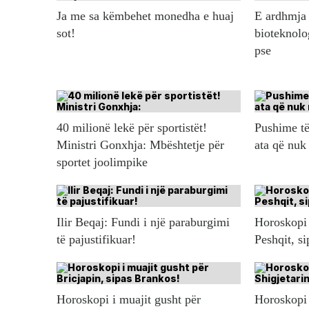
Ja me sa këmbehet monedha e huaj
E ardhmja 
sot!
bioteknolo
pse
40 milionë lekë për sportistët!
Pushime të
Ministri Gonxhja: Mbështetje për
ata që nuk
sportet joolimpike
Ilir Beqaj: Fundi i një paraburgimi
Horoskopi 
të pajustifikuar!
Peshqit, s
Horoskopi i muajit gusht për
Horoskopi 