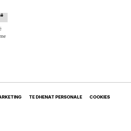
ë
tme
ARKETING
TE DHENAT PERSONALE
COOKIES