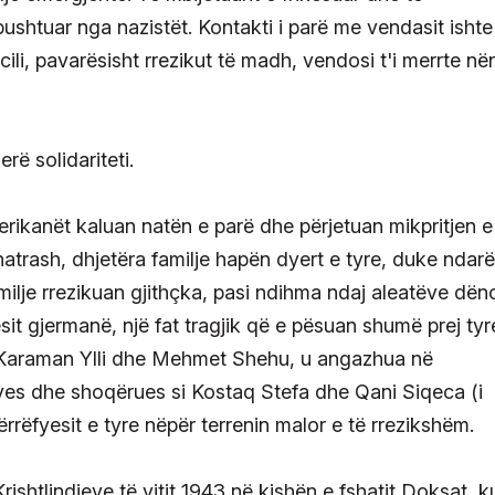
 pushtuar nga nazistët. Kontakti i parë me vendasit isht
ili, pavarësisht rrezikut të madh, vendosi t'i merrte në
rë solidariteti.
ikanët kaluan natën e parë dhe përjetuan mikpritjen e
fshatrash, dhjetëra familje hapën dyert e tyre, duke ndarë
ilje rrezikuan gjithçka, pasi ndihma ndaj aleatëve dën
it gjermanë, një fat tragjik që e pësuan shumë prej tyr
si Karaman Ylli dhe Mehmet Shehu, u angazhua në
thyes dhe shoqërues si Kostaq Stefa dhe Qani Siqeca (i
rëfyesit e tyre nëpër terrenin malor e të rrezikshëm.
ishtlindjeve të vitit 1943 në kishën e fshatit Doksat, k