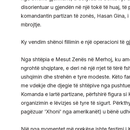
disorientuar u gjendën në një tokë të huaj, të
komandantin partizan të zonës, Hasan Gina, i c
mbrojtje.
Ky vendim shënoi fillimin e një operacioni të gje
Nga shtëpia e Mesut Zenës në Merhoj, ku amer
ngrohtë shqiptare, e deri në një rrjet të tërë 
ushqimin dhe strehën e tyre modeste. Këto fam
me vdekje dhe djegie të shtëpive nga pushtues
Komanda e lartë partizane, përfshirë figura 
organizimin e lëvizjes së tyre të sigurt. Përk
pagëzuar 'Xhoni' nga amerikanët) u bënë udhër
Një nga momentet më prekëse ishte festimi i Kr