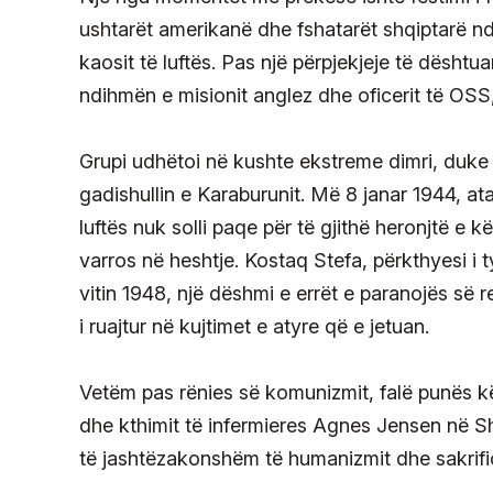
ushtarët amerikanë dhe fshatarët shqiptarë n
kaosit të luftës. Pas një përpjekjeje të dështu
ndihmën e misionit anglez dhe oficerit të OSS,
Grupi udhëtoi në kushte ekstreme dimri, duke k
gadishullin e Karaburunit. Më 8 janar 1944, ata
luftës nuk solli paqe për të gjithë heronjtë e k
varros në heshtje. Kostaq Stefa, përkthyesi i t
vitin 1948, një dëshmi e errët e paranojës së r
i ruajtur në kujtimet e atyre që e jetuan.
Vetëm pas rënies së komunizmit, falë punës 
dhe kthimit të infermieres Agnes Jensen në Shqi
të jashtëzakonshëm të humanizmit dhe sakrifi