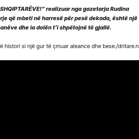
 SHQIPTARËVE!” realizuar nga gazetarja Rudina
arje që mbeti në harresë për pesë dekada, është një
nëve dhe ia dolën t’i shpëtojnë të gjallë.
histori si një gur të çmuar aleance dhe bese./dritare.n