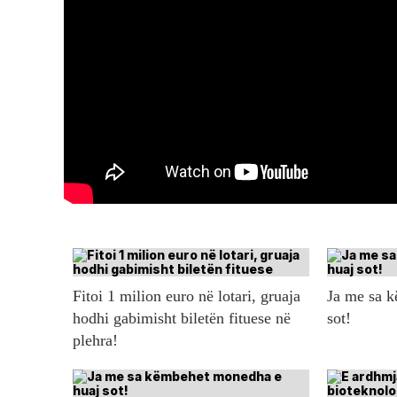
Fitoi 1 milion euro në lotari, gruaja
Ja me sa 
hodhi gabimisht biletën fituese në
sot!
plehra!