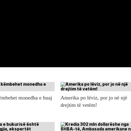
këmbehet monedha e huaj
Amerika po lëviz, por jo në një
drejtim të vetëm!