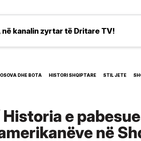
në kanalin zyrtar të Dritare TV!
OSOVA DHE BOTA
HISTORI SHQIPTARE
STIL JETE
SH
 Historia e pabesu
 amerikanëve në Sh