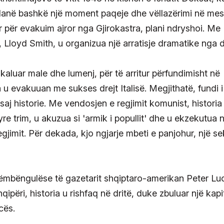
danë bashkë një moment paqeje dhe vëllazërimi në mes
ar për evakuim ajror nga Gjirokastra, plani ndryshoi. Me
 Lloyd Smith, u organizua një arratisje dramatike nga d
aluar male dhe lumenj, për të arritur përfundimisht në
 u evakuuan me sukses drejt Italisë. Megjithatë, fundi i
ësaj historie. Me vendosjen e regjimit komunist, historia
yre trim, u akuzua si 'armik i popullit' dhe u ekzekutua 
egjimit. Për dekada, kjo ngjarje mbeti e panjohur, një se
këmbëngulëse të gazetarit shqiptaro-amerikan Peter Lu
përi, historia u rishfaq në dritë, duke zbuluar një kapit
cës.