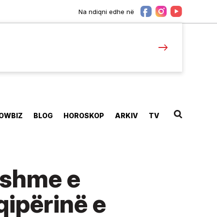
Na ndiqni edhe në
OWBIZ
BLOG
HOROSKOP
ARKIV
TV
eshme e
qipërinë e