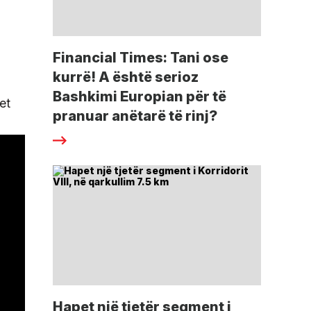
Financial Times: Tani ose
kurrë! A është serioz
Bashkimi Europian për të
et
pranuar anëtarë të rinj?
Hapet një tjetër segment i