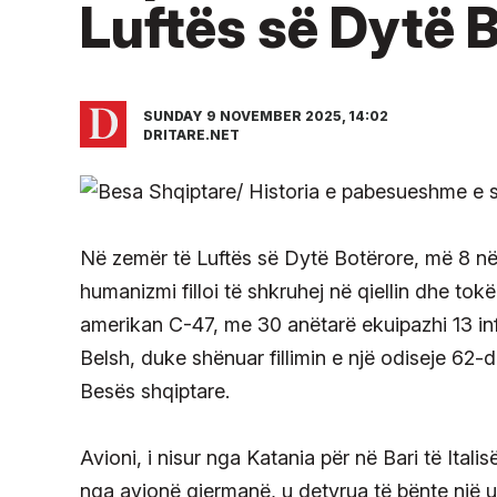
Luftës së Dytë 
SUNDAY 9 NOVEMBER 2025, 14:02
DRITARE.NET
Në zemër të Luftës së Dytë Botërore, më 8 në
humanizmi filloi të shkruhej në qiellin dhe tok
amerikan C-47, me 30 anëtarë ekuipazhi 13 inf
Belsh, duke shënuar fillimin e një odiseje 62-d
Besës shqiptare.
Avioni, i nisur nga Katania për në Bari të Ital
nga avionë gjermanë, u detyrua të bënte një ul