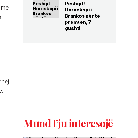
Peshqit!
e me
Horoskopi i
Brankos për të
n
premten, 7
gusht!
ohej
e.
Mund t’ju interesojë
u