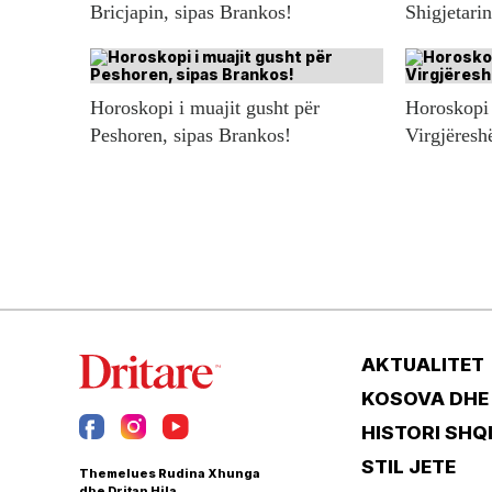
Bricjapin, sipas Brankos!
Shigjetari
Horoskopi i muajit gusht për
Horoskopi 
Peshoren, sipas Brankos!
Virgjëresh
AKTUALITET
KOSOVA DHE
HISTORI SHQ
STIL JETE
Themelues Rudina Xhunga
dhe Dritan Hila.