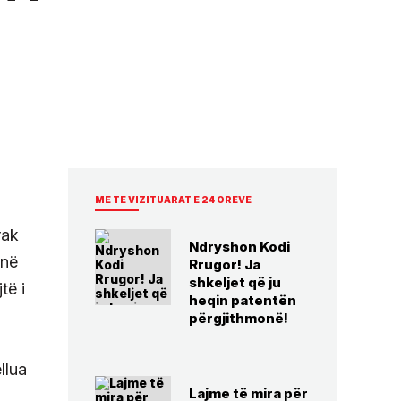
ME TE VIZITUARAT E 24 OREVE
rak
Ndryshon Kodi
 në
Rrugor! Ja
shkeljet që ju
të i
heqin patentën
përgjithmonë!
llua
Lajme të mira për