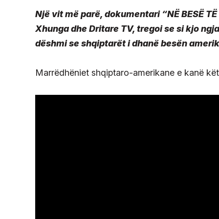
Një vit më parë, dokumentari “NË BESË TË
Xhunga dhe Dritare TV, tregoi se si kjo ngj
dëshmi se shqiptarët i dhanë besën amerika
Marrëdhëniet shqiptaro-amerikane e kanë këtë 