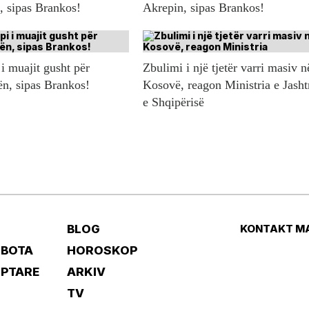
n, sipas Brankos!
Akrepin, sipas Brankos!
i muajit gusht për
Zbulimi i një tjetër varri masiv n
ën, sipas Brankos!
Kosovë, reagon Ministria e Jash
e Shqipërisë
BLOG
KONTAKT M
 BOTA
HOROSKOP
IPTARE
ARKIV
TV