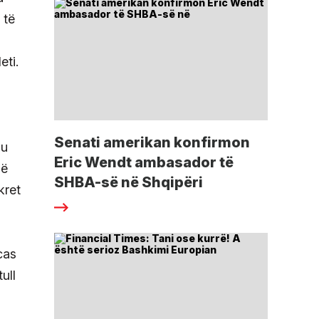
 të
eti.
Senati amerikan konfirmon
 u
Eric Wendt ambasador të
në
SHBA-së në Shqipëri
kret
cas
ull