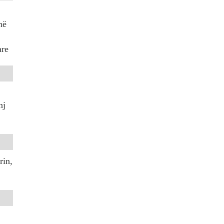
në
are
nj
rin,