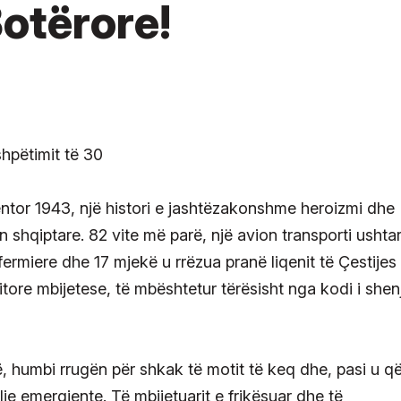
Botërore!
ntor 1943, një histori e jashtëzakonshme heroizmi dhe
ën shqiptare. 82 vite më parë, një avion transporti ushta
ermiere dhe 17 mjekë u rrëzua pranë liqenit të Çestijes
itore mbijetese, të mbështetur tërësisht nga kodi i shenj
isë, humbi rrugën për shkak të motit të keq dhe, pasi u që
je emergjente. Të mbijetuarit e frikësuar dhe të