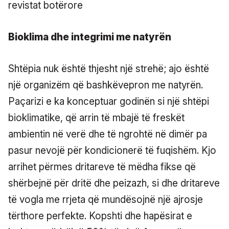
Bioklima dhe integrimi me natyrën
Shtëpia nuk është thjesht një strehë; ajo është
një organizëm që bashkëvepron me natyrën.
Paçarizi e ka konceptuar godinën si një shtëpi
bioklimatike, që arrin të mbajë të freskët
ambientin në verë dhe të ngrohtë në dimër pa
pasur nevojë për kondicionerë të fuqishëm. Kjo
arrihet përmes dritareve të mëdha fikse që
shërbejnë për dritë dhe peizazh, si dhe dritareve
të vogla me rrjeta që mundësojnë një ajrosje
tërthore perfekte. Kopshti dhe hapësirat e