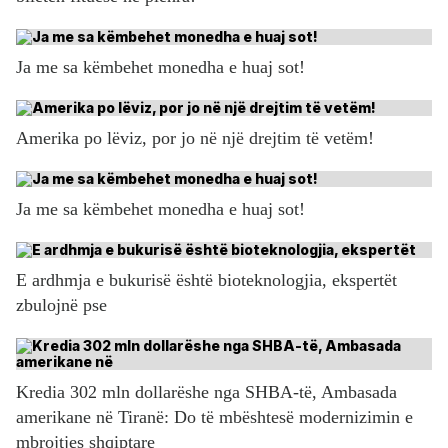
Ja me sa këmbehet monedha e huaj sot!
Amerika po lëviz, por jo në një drejtim të vetëm!
Ja me sa këmbehet monedha e huaj sot!
E ardhmja e bukurisë është bioteknologjia, ekspertët
zbulojnë pse
Kredia 302 mln dollarëshe nga SHBA-të, Ambasada
amerikane në Tiranë: Do të mbështesë modernizimin e
mbrojtjes shqiptare