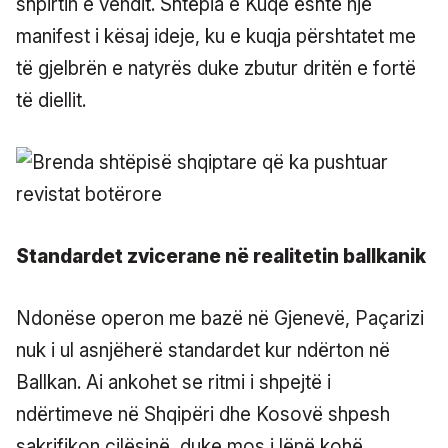
shpirtin e vendit. Shtëpia e Kuqe është një
manifest i kësaj ideje, ku e kuqja përshtatet me
të gjelbrën e natyrës duke zbutur dritën e fortë
të diellit.
Standardet zvicerane në realitetin ballkanik
Ndonëse operon me bazë në Gjenevë, Paçarizi
nuk i ul asnjëherë standardet kur ndërton në
Ballkan. Ai ankohet se ritmi i shpejtë i
ndërtimeve në Shqipëri dhe Kosovë shpesh
sakrifikon cilësinë, duke mos i lënë kohë