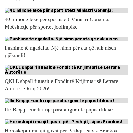
40 milionë lekë për sportistët! Ministri Gonxhja:
Mbështetje për sportet joolimpike
Pushime të ngadalta. Një himn për ata që nuk nisen
gjëkundi!
QKLL shpall fituesit e Fondit të Krijimtarisë Letrare
Autorët e Rinj 2026!
Ilir Beqaj: Fundi i një paraburgimi të pajustifikuar!
Horoskopi i muajit gusht për Peshqit, sipas Brankos!