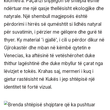
kilometra. Paçarizi shpjegon se shtëpia është
ndërtuar me një qasje thellësisht ekologjike dhe
natyrale. Një shembull magjepsës është
përdorimi i hirrës së qumështit si lidhës natyral
për suvatimin, i përzier me gëlqere dhe gurë të
thyer. Ky material 'i gjallë', i cili u përdor dikur në
Gjirokastër dhe mban në këmbë qytetin e
Venecias, ka aftësinë të vetëshërohet duke
thithur lagështinë dhe duke mbyllur të çarat nga
lëvizjet e tokës. Krahas saj, mermeri i kuq i
gjetur rastësisht në Kukës i jep shtëpisë një
identitet të fortë vizual.