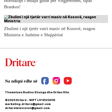
Horoskopi i muajit gusht për Virgjëreshën, sipas
Brankos!
Zbulimi i një tjetër varri masiv në Kosovë, reagon
Ministria e Jashtme e Shqipërisë
Themelues Rudina Xhunga dhe Dritan Hila.
©2025 Dritare - NIPT L91412001K
marketing.dritare@gmail.com
dritaretelevizion@gmail.com