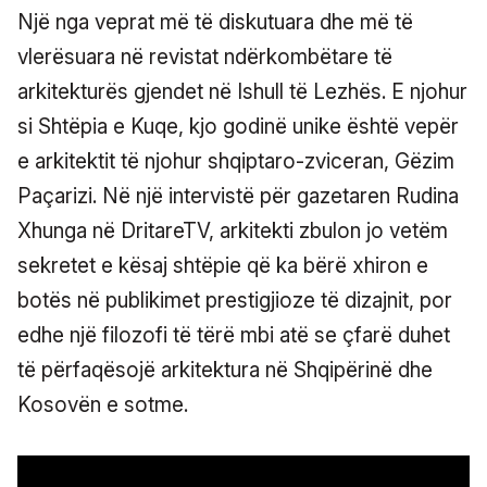
Një nga veprat më të diskutuara dhe më të
vlerësuara në revistat ndërkombëtare të
arkitekturës gjendet në Ishull të Lezhës. E njohur
si Shtëpia e Kuqe, kjo godinë unike është vepër
e arkitektit të njohur shqiptaro-zviceran, Gëzim
Paçarizi. Në një intervistë për gazetaren Rudina
Xhunga në DritareTV, arkitekti zbulon jo vetëm
sekretet e kësaj shtëpie që ka bërë xhiron e
botës në publikimet prestigjioze të dizajnit, por
edhe një filozofi të tërë mbi atë se çfarë duhet
të përfaqësojë arkitektura në Shqipërinë dhe
Kosovën e sotme.