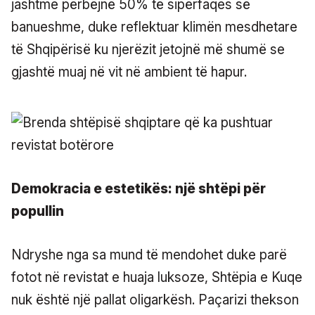
jashtme përbëjnë 50% të sipërfaqes së
banueshme, duke reflektuar klimën mesdhetare
të Shqipërisë ku njerëzit jetojnë më shumë se
gjashtë muaj në vit në ambient të hapur.
Demokracia e estetikës: një shtëpi për
popullin
Ndryshe nga sa mund të mendohet duke parë
fotot në revistat e huaja luksoze, Shtëpia e Kuqe
nuk është një pallat oligarkësh. Paçarizi thekson