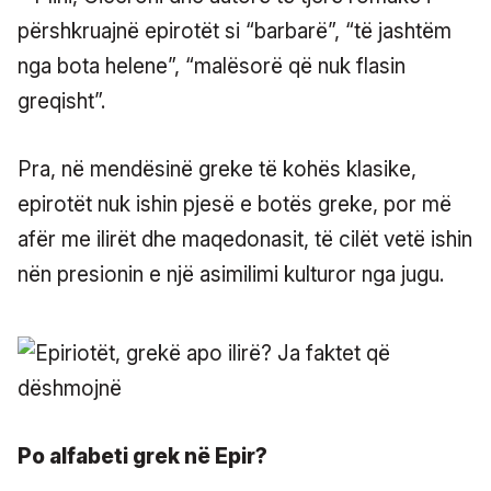
përshkruajnë epirotët si “barbarë”, “të jashtëm
nga bota helene”, “malësorë që nuk flasin
greqisht”.
Pra, në mendësinë greke të kohës klasike,
epirotët nuk ishin pjesë e botës greke, por më
afër me ilirët dhe maqedonasit, të cilët vetë ishin
nën presionin e një asimilimi kulturor nga jugu.
Po alfabeti grek në Epir?