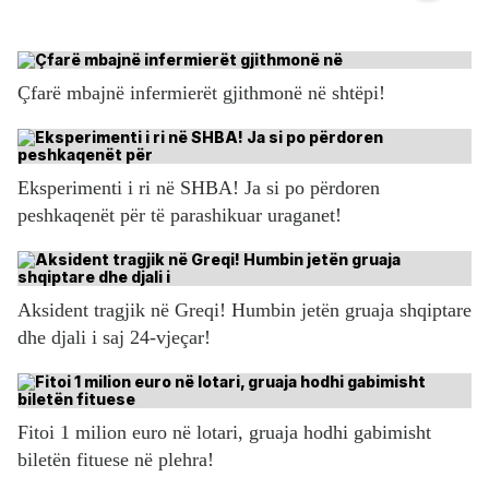
Çfarë mbajnë infermierët gjithmonë në shtëpi!
Eksperimenti i ri në SHBA! Ja si po përdoren
peshkaqenët për të parashikuar uraganet!
Aksident tragjik në Greqi! Humbin jetën gruaja shqiptare
dhe djali i saj 24-vjeçar!
Fitoi 1 milion euro në lotari, gruaja hodhi gabimisht
biletën fituese në plehra!