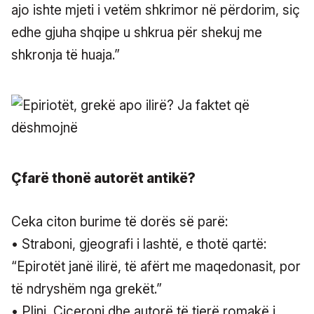
ajo ishte mjeti i vetëm shkrimor në përdorim, siç
edhe gjuha shqipe u shkrua për shekuj me
shkronja të huaja.”
Çfarë thonë autorët antikë?
Ceka citon burime të dorës së parë:
• Straboni, gjeografi i lashtë, e thotë qartë:
“Epirotët janë ilirë, të afërt me maqedonasit, por
të ndryshëm nga grekët.”
• Plini, Ciceroni dhe autorë të tjerë romakë i