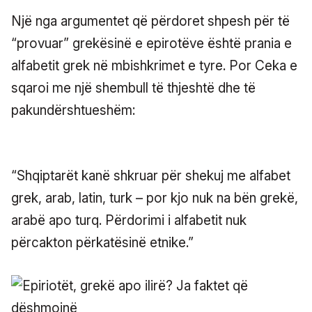
Një nga argumentet që përdoret shpesh për të
“provuar” grekësinë e epirotëve është prania e
alfabetit grek në mbishkrimet e tyre. Por Ceka e
sqaroi me një shembull të thjeshtë dhe të
pakundërshtueshëm:
“Shqiptarët kanë shkruar për shekuj me alfabet
grek, arab, latin, turk – por kjo nuk na bën grekë,
arabë apo turq. Përdorimi i alfabetit nuk
përcakton përkatësinë etnike.”