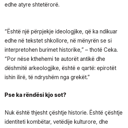
edhe atyre shtetërorë.
“Është një përpjekje ideologjike, që ka ndikuar
edhe në tekstet shkollore, në mënyrën se si
interpretohen burimet historike,” – thotë Ceka.
“Por nëse kthehemi te autorët antikë dhe
dëshmitë arkeologjike, është e qartë: epirotët
ishin ilirë, të ndryshëm nga grekët.”
Pse ka rëndësi kjo sot?
Nuk është thjesht çështje historie. Është çështje
identiteti kombëtar, vetëdije kulturore, dhe