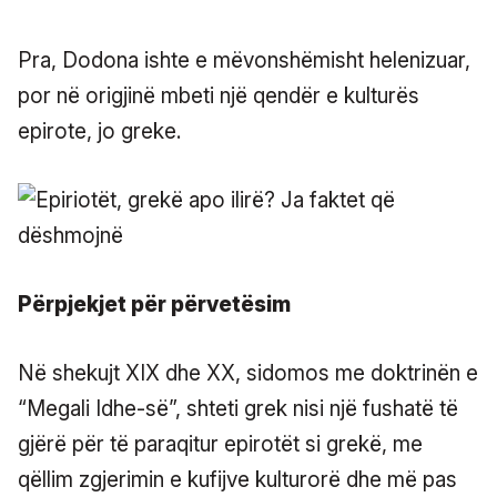
Pra, Dodona ishte e mëvonshëmisht helenizuar,
por në origjinë mbeti një qendër e kulturës
epirote, jo greke.
Përpjekjet për përvetësim
Në shekujt XIX dhe XX, sidomos me doktrinën e
“Megali Idhe-së”, shteti grek nisi një fushatë të
gjërë për të paraqitur epirotët si grekë, me
qëllim zgjerimin e kufijve kulturorë dhe më pas