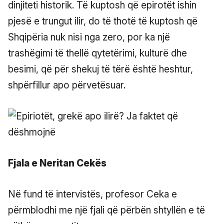
dinjiteti historik. Të kuptosh që epirotët ishin
pjesë e trungut ilir, do të thotë të kuptosh që
Shqipëria nuk nisi nga zero, por ka një
trashëgimi të thellë qytetërimi, kulturë dhe
besimi, që për shekuj të tërë është heshtur,
shpërfillur apo përvetësuar.
Fjala e Neritan Cekës
Në fund të intervistës, profesor Ceka e
përmblodhi me një fjali që përbën shtyllën e të