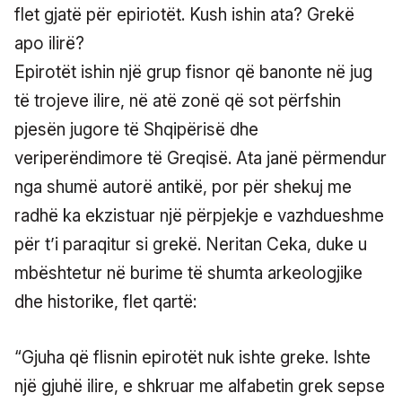
flet gjatë për epiriotët. Kush ishin ata? Grekë
apo ilirë?
Epirotët ishin një grup fisnor që banonte në jug
të trojeve ilire, në atë zonë që sot përfshin
pjesën jugore të Shqipërisë dhe
veriperëndimore të Greqisë. Ata janë përmendur
nga shumë autorë antikë, por për shekuj me
radhë ka ekzistuar një përpjekje e vazhdueshme
për t’i paraqitur si grekë. Neritan Ceka, duke u
mbështetur në burime të shumta arkeologjike
dhe historike, flet qartë:
“Gjuha që flisnin epirotët nuk ishte greke. Ishte
një gjuhë ilire, e shkruar me alfabetin grek sepse