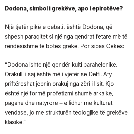
Dodona, simbol i grekëve, apo i epirotëve?
Një tjetër pikë e debatit është Dodona, që
shpesh paraqitet si një nga qendrat fetare më të
rëndësishme të botës greke. Por sipas Cekës:
“Dodona ishte një qendër kulti parahelenike.
Orakulli i saj është më i vjetër se Delfi. Aty
priftëreshat jepnin orakuj nga zëri i lisit. Kjo
është një formë profetizmi shumë arkaike,
pagane dhe natyrore – e lidhur me kulturat
vendase, jo me strukturën teologjike të grekëve
klasikë.”