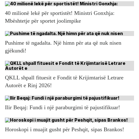
40 milionë lekë për sportistët! Ministri Gonxhja:
Mbështetje për sportet joolimpike
Pushime të ngadalta. Një himn për ata që nuk nisen
gjëkundi!
QKLL shpall fituesit e Fondit të Krijimtarisë Letrare
Autorët e Rinj 2026!
Ilir Beqaj: Fundi i një paraburgimi të pajustifikuar!
Horoskopi i muajit gusht për Peshqit, sipas Brankos!