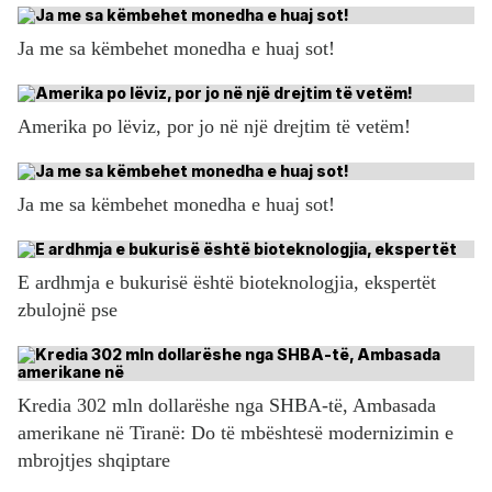
Ja me sa këmbehet monedha e huaj sot!
Amerika po lëviz, por jo në një drejtim të vetëm!
Ja me sa këmbehet monedha e huaj sot!
E ardhmja e bukurisë është bioteknologjia, ekspertët
zbulojnë pse
Kredia 302 mln dollarëshe nga SHBA-të, Ambasada
amerikane në Tiranë: Do të mbështesë modernizimin e
mbrojtjes shqiptare