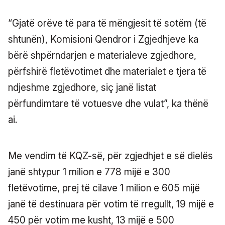
“Gjatë orëve të para të mëngjesit të sotëm (të
shtunën), Komisioni Qendror i Zgjedhjeve ka
bërë shpërndarjen e materialeve zgjedhore,
përfshirë fletëvotimet dhe materialet e tjera të
ndjeshme zgjedhore, siç janë listat
përfundimtare të votuesve dhe vulat”, ka thënë
ai.
Me vendim të KQZ-së, për zgjedhjet e së dielës
janë shtypur 1 milion e 778 mijë e 300
fletëvotime, prej të cilave 1 milion e 605 mijë
janë të destinuara për votim të rregullt, 19 mijë e
450 për votim me kusht, 13 mijë e 500