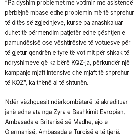
“Pa dyshim problemet me votimin me asistencë
përbëjnë mbase edhe problemin më të shprehur
të ditës së zgjedhjeve, kurse pa anashkaluar
duhet të përmendim patjetër edhe çështjen e
pamundësisë ose vështirësive të votuesve për
të gjetur qendrën e tyre të votimit për shkak të
ndryshimeve që ka bërë KQZ-ja, përkundër një
kampanje mjaft intensive dhe mjaft të shprehur
të KQZ”, ka thënë ai të shtunën.
Ndër vëzhguesit ndërkombëtarë të akredituar
janë edhe ata nga Zyra e Bashkimit Evropian,
Ambasada e Britanisë së Madhe, ajo e
Gjermanisë, Ambasada e Turqisë e të tjerë.