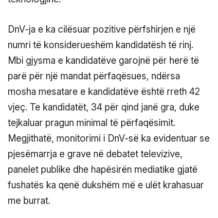
DnV-ja e ka cilësuar pozitive përfshirjen e një
numri të konsiderueshëm kandidatësh të rinj.
Mbi gjysma e kandidatëve garojnë për herë të
parë për një mandat përfaqësues, ndërsa
mosha mesatare e kandidatëve është rreth 42
vjeç. Te kandidatët, 34 për qind janë gra, duke
tejkaluar pragun minimal të përfaqësimit.
Megjithatë, monitorimi i DnV-së ka evidentuar se
pjesëmarrja e grave në debatet televizive,
panelet publike dhe hapësirën mediatike gjatë
fushatës ka qenë dukshëm më e ulët krahasuar
me burrat.