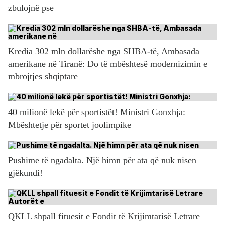
zbulojnë pse
Kredia 302 mln dollarëshe nga SHBA-të, Ambasada
amerikane në Tiranë: Do të mbështesë modernizimin e
mbrojtjes shqiptare
40 milionë lekë për sportistët! Ministri Gonxhja:
Mbështetje për sportet joolimpike
Pushime të ngadalta. Një himn për ata që nuk nisen
gjëkundi!
QKLL shpall fituesit e Fondit të Krijimtarisë Letrare