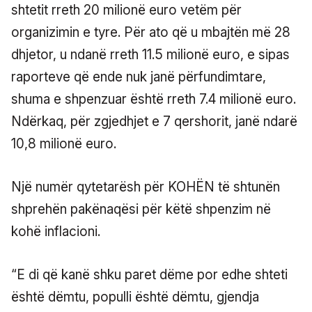
shtetit rreth 20 milionë euro vetëm për
organizimin e tyre. Për ato që u mbajtën më 28
dhjetor, u ndanë rreth 11.5 milionë euro, e sipas
raporteve që ende nuk janë përfundimtare,
shuma e shpenzuar është rreth 7.4 milionë euro.
Ndërkaq, për zgjedhjet e 7 qershorit, janë ndarë
10,8 milionë euro.
Një numër qytetarësh për KOHËN të shtunën
shprehën pakënaqësi për këtë shpenzim në
kohë inflacioni.
“E di që kanë shku paret dëme por edhe shteti
është dëmtu, populli është dëmtu, gjendja