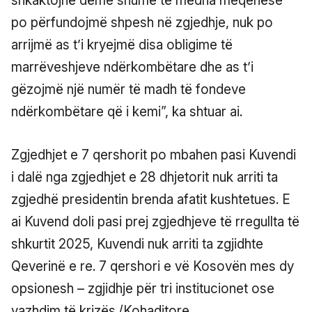
shkaktojnë dëme shumë të mëdha meqenëse
po përfundojmë shpesh në zgjedhje, nuk po
arrijmë as t’i kryejmë disa obligime të
marrëveshjeve ndërkombëtare dhe as t’i
gëzojmë një numër të madh të fondeve
ndërkombëtare që i kemi”, ka shtuar ai.
Zgjedhjet e 7 qershorit po mbahen pasi Kuvendi
i dalë nga zgjedhjet e 28 dhjetorit nuk arriti ta
zgjedhë presidentin brenda afatit kushtetues. E
ai Kuvend doli pasi prej zgjedhjeve të rregullta të
shkurtit 2025, Kuvendi nuk arriti ta zgjidhte
Qeverinë e re. 7 qershori e vë Kosovën mes dy
opsionesh – zgjidhje për tri institucionet ose
vazhdim të krizës./Kohaditore