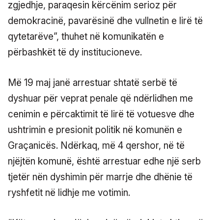
zgjedhje, paraqesin kërcënim serioz për
demokracinë, pavarësinë dhe vullnetin e lirë të
qytetarëve”, thuhet në komunikatën e
përbashkët të dy institucioneve.
Më 19 maj janë arrestuar shtatë serbë të
dyshuar për veprat penale që ndërlidhen me
cenimin e përcaktimit të lirë të votuesve dhe
ushtrimin e presionit politik në komunën e
Graçanicës. Ndërkaq, më 4 qershor, në të
njëjtën komunë, është arrestuar edhe një serb
tjetër nën dyshimin për marrje dhe dhënie të
ryshfetit në lidhje me votimin.