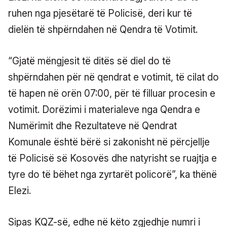
ruhen nga pjesëtarë të Policisë, deri kur të
dielën të shpërndahen në Qendra të Votimit.
“Gjatë mëngjesit të ditës së diel do të
shpërndahen për në qendrat e votimit, të cilat do
të hapen në orën 07:00, për të filluar procesin e
votimit. Dorëzimi i materialeve nga Qendra e
Numërimit dhe Rezultateve në Qendrat
Komunale është bërë si zakonisht në përcjellje
të Policisë së Kosovës dhe natyrisht se ruajtja e
tyre do të bëhet nga zyrtarët policorë”, ka thënë
Elezi.
Sipas KQZ-së, edhe në këto zgjedhje numri i