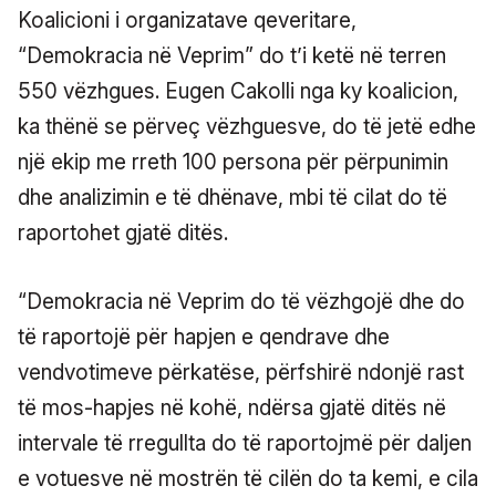
Koalicioni i organizatave qeveritare,
“Demokracia në Veprim” do t’i ketë në terren
550 vëzhgues. Eugen Cakolli nga ky koalicion,
ka thënë se përveç vëzhguesve, do të jetë edhe
një ekip me rreth 100 persona për përpunimin
dhe analizimin e të dhënave, mbi të cilat do të
raportohet gjatë ditës.
“Demokracia në Veprim do të vëzhgojë dhe do
të raportojë për hapjen e qendrave dhe
vendvotimeve përkatëse, përfshirë ndonjë rast
të mos-hapjes në kohë, ndërsa gjatë ditës në
intervale të rregullta do të raportojmë për daljen
e votuesve në mostrën të cilën do ta kemi, e cila