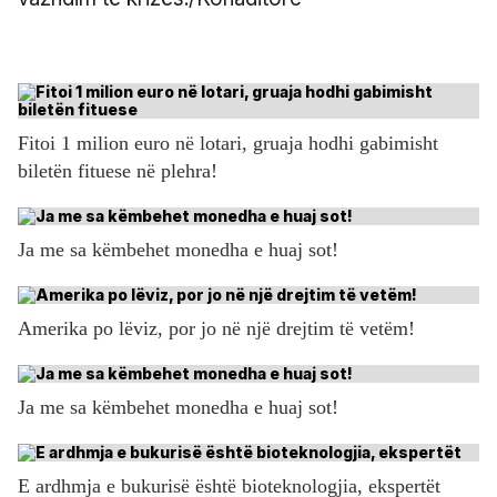
Fitoi 1 milion euro në lotari, gruaja hodhi gabimisht
biletën fituese në plehra!
Ja me sa këmbehet monedha e huaj sot!
Amerika po lëviz, por jo në një drejtim të vetëm!
Ja me sa këmbehet monedha e huaj sot!
E ardhmja e bukurisë është bioteknologjia, ekspertët