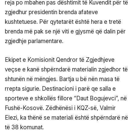
reja po mbahen pas dështimit të Kuvendit për të
zgjedhur presidentin brenda afateve
kushtetuese. Për qytetarët është hera e tretë
brenda më pak se një viti e gjysmë që dalin për
zgjedhje parlamentare.
Ekipet e Komisionit Qendror të Zgjedhjeve
veçse e kanë shpërndarë materialin zgjedhor të
shtunën në mëngjes. Bartja u bë nën masa të
rrepta sigurie. Destinacioni i parë qe salla e
sporteve e shkollës fillore “Daut Bogujevci”, në
Fushë-Kosovë. Zëdhënësi i KQZ-së, Valmir
Elezi, ka thënë se materiali është shpërndarë në
të 38 komunat.