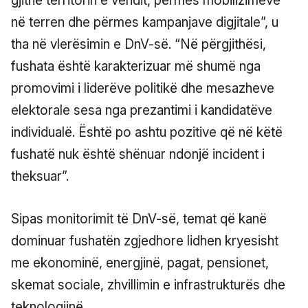
gjithë territorin e vendit, përmes mobilizimeve
në terren dhe përmes kampanjave digjitale”, u
tha në vlerësimin e DnV-së. “Në përgjithësi,
fushata është karakterizuar më shumë nga
promovimi i liderëve politikë dhe mesazheve
elektorale sesa nga prezantimi i kandidatëve
individualë. Është po ashtu pozitive që në këtë
fushatë nuk është shënuar ndonjë incident i
theksuar”.
Sipas monitorimit të DnV-së, temat që kanë
dominuar fushatën zgjedhore lidhen kryesisht
me ekonominë, energjinë, pagat, pensionet,
skemat sociale, zhvillimin e infrastrukturës dhe
teknologjinë.