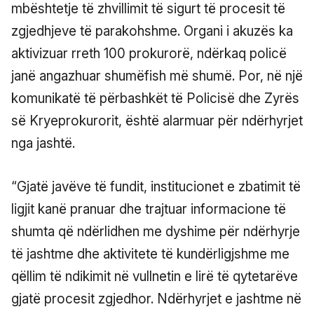
mbështetje të zhvillimit të sigurt të procesit të
zgjedhjeve të parakohshme. Organi i akuzës ka
aktivizuar rreth 100 prokurorë, ndërkaq policë
janë angazhuar shumëfish më shumë. Por, në një
komunikatë të përbashkët të Policisë dhe Zyrës
së Kryeprokurorit, është alarmuar për ndërhyrjet
nga jashtë.
“Gjatë javëve të fundit, institucionet e zbatimit të
ligjit kanë pranuar dhe trajtuar informacione të
shumta që ndërlidhen me dyshime për ndërhyrje
të jashtme dhe aktivitete të kundërligjshme me
qëllim të ndikimit në vullnetin e lirë të qytetarëve
gjatë procesit zgjedhor. Ndërhyrjet e jashtme në