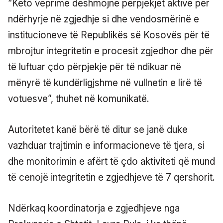
“Këto veprime dëshmojnë përpjekjet aktive për
ndërhyrje në zgjedhje si dhe vendosmërinë e
institucioneve të Republikës së Kosovës për të
mbrojtur integritetin e procesit zgjedhor dhe për
të luftuar çdo përpjekje për të ndikuar në
mënyrë të kundërligjshme në vullnetin e lirë të
votuesve”, thuhet në komunikatë.
Autoritetet kanë bërë të ditur se janë duke
vazhduar trajtimin e informacioneve të tjera, si
dhe monitorimin e afërt të çdo aktiviteti që mund
të cenojë integritetin e zgjedhjeve të 7 qershorit.
Ndërkaq koordinatorja e zgjedhjeve nga