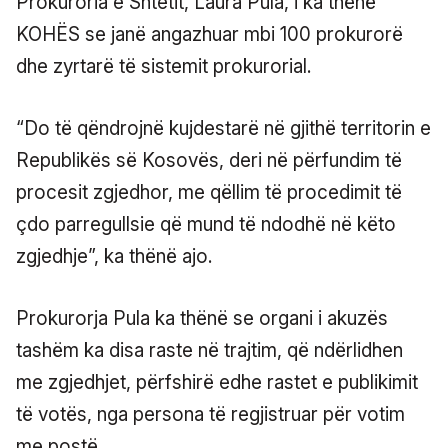
Prokuroria e Shtetit, Laura Pula, i ka thënë
KOHËS se janë angazhuar mbi 100 prokurorë
dhe zyrtarë të sistemit prokurorial.
“Do të qëndrojnë kujdestarë në gjithë territorin e
Republikës së Kosovës, deri në përfundim të
procesit zgjedhor, me qëllim të procedimit të
çdo parregullsie që mund të ndodhë në këto
zgjedhje”, ka thënë ajo.
Prokurorja Pula ka thënë se organi i akuzës
tashëm ka disa raste në trajtim, që ndërlidhen
me zgjedhjet, përfshirë edhe rastet e publikimit
të votës, nga persona të regjistruar për votim
me postë.