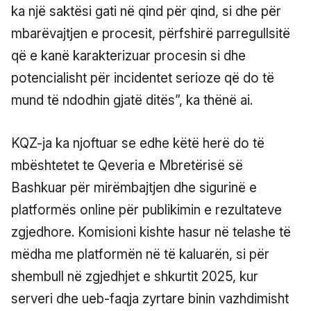
ka një saktësi gati në qind për qind, si dhe për
mbarëvajtjen e procesit, përfshirë parregullsitë
që e kanë karakterizuar procesin si dhe
potencialisht për incidentet serioze që do të
mund të ndodhin gjatë ditës”, ka thënë ai.
KQZ-ja ka njoftuar se edhe këtë herë do të
mbështetet te Qeveria e Mbretërisë së
Bashkuar për mirëmbajtjen dhe sigurinë e
platformës online për publikimin e rezultateve
zgjedhore. Komisioni kishte hasur në telashe të
mëdha me platformën në të kaluarën, si për
shembull në zgjedhjet e shkurtit 2025, kur
serveri dhe ueb-faqja zyrtare binin vazhdimisht