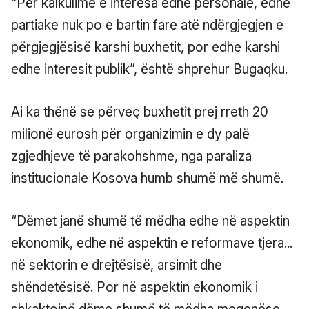
“Për kalkulime e interesa edhe personale, edhe
partiake nuk po e bartin fare atë ndërgjegjen e
përgjegjësisë karshi buxhetit, por edhe karshi
edhe interesit publik”, është shprehur Bugaqku.
Ai ka thënë se përveç buxhetit prej rreth 20
milionë eurosh për organizimin e dy palë
zgjedhjeve të parakohshme, nga paraliza
institucionale Kosova humb shumë më shumë.
“Dëmet janë shumë të mëdha edhe në aspektin
ekonomik, edhe në aspektin e reformave tjera...
në sektorin e drejtësisë, arsimit dhe
shëndetësisë. Por në aspektin ekonomik i