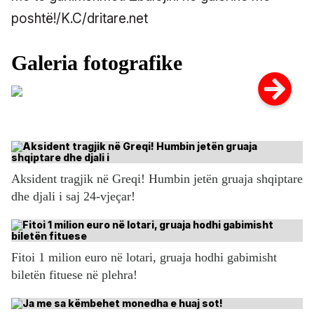
poshtë!/K.C/dritare.net
Aksident tragjik në Greqi! Humbin jetën gruaja shqiptare
dhe djali i saj 24-vjeçar!
Fitoi 1 milion euro në lotari, gruaja hodhi gabimisht
biletën fituese në plehra!