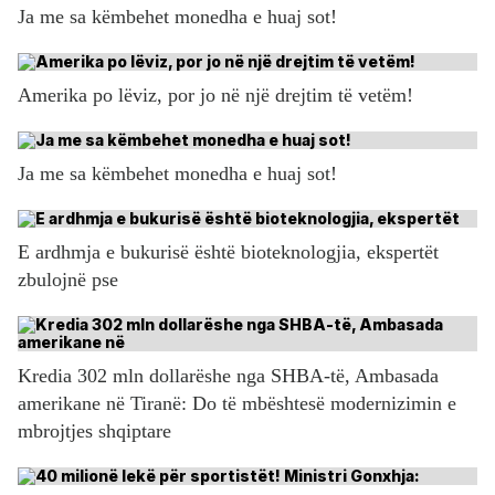
Ja me sa këmbehet monedha e huaj sot!
Amerika po lëviz, por jo në një drejtim të vetëm!
Ja me sa këmbehet monedha e huaj sot!
E ardhmja e bukurisë është bioteknologjia, ekspertët
zbulojnë pse
Kredia 302 mln dollarëshe nga SHBA-të, Ambasada
amerikane në Tiranë: Do të mbështesë modernizimin e
mbrojtjes shqiptare