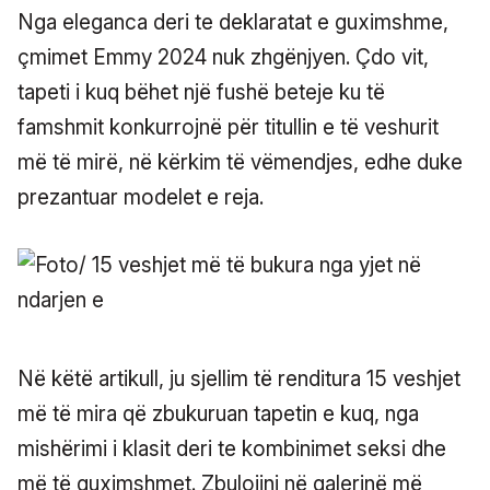
Nga eleganca deri te deklaratat e guximshme,
çmimet Emmy 2024 nuk zhgënjyen. Çdo vit,
tapeti i kuq bëhet një fushë beteje ku të
famshmit konkurrojnë për titullin e të veshurit
më të mirë, në kërkim të vëmendjes, edhe duke
prezantuar modelet e reja.
Në këtë artikull, ju sjellim të renditura 15 veshjet
më të mira që zbukuruan tapetin e kuq, nga
mishërimi i klasit deri te kombinimet seksi dhe
më të guximshmet. Zbulojini në galerinë më