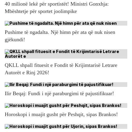
40 milionë lekë për sportistët! Ministri Gonxhja:
Mbështetje për sportet joolimpike
Pushime të ngadalta. Një himn për ata që nuk nisen
gjëkundi!
QKLL shpall fituesit e Fondit të Krijimtarisë Letrare
Autorët e Rinj 2026!
Ilir Beqaj: Fundi i një paraburgimi të pajustifikuar!
Horoskopi i muajit gusht për Peshqit, sipas Brankos!