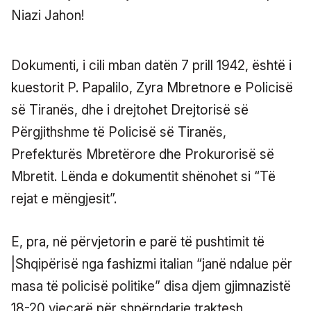
Dokumenti, i cili mban datën 7 prill 1942, është i
kuestorit P. Papalilo, Zyra Mbretnore e Policisë
së Tiranës, dhe i drejtohet Drejtorisë së
Përgjithshme të Policisë së Tiranës,
Prefekturës Mbretërore dhe Prokurorisë së
Mbretit. Lënda e dokumentit shënohet si “Të
rejat e mëngjesit”.
E, pra, në përvjetorin e parë të pushtimit të
|Shqipërisë nga fashizmi italian “janë ndalue për
masa të policisë politike” disa djem gjimnazistë
18-20 vjeçarë për shpërndarje traktesh