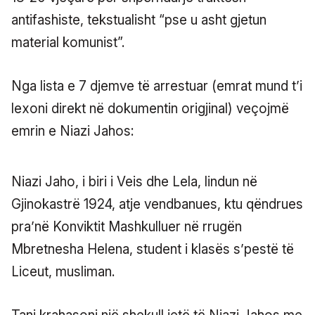
antifashiste, tekstualisht “pse u asht gjetun
material komunist”.
Nga lista e 7 djemve të arrestuar (emrat mund t’i
lexoni direkt në dokumentin origjinal) veçojmë
emrin e Niazi Jahos:
Niazi Jaho, i biri i Veis dhe Lela, lindun në
Gjinokastrë 1924, atje vendbanues, ktu qëndrues
pra’në Konviktit Mashkulluer në rrugën
Mbretnesha Helena, student i klasës s’pestë të
Liceut, musliman.