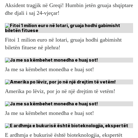
Aksident tragjik në Greqi! Humbin jetën gruaja shqiptare
dhe djali i saj 24-vjeçar!
Fitoi 1 milion euro në lotari, gruaja hodhi gabimisht
biletën fituese në plehra!
Ja me sa këmbehet monedha e huaj sot!
Amerika po lëviz, por jo në një drejtim të vetëm!
Ja me sa këmbehet monedha e huaj sot!
E ardhmja e bukurisë është bioteknologjia, ekspertët