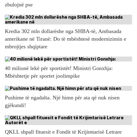
zbulojnë pse
Kredia 302 mln dollarëshe nga SHBA-të, Ambasada
amerikane në Tiranë: Do të mbështesë modernizimin e
mbrojtjes shqiptare
40 milionë lekë për sportistët! Ministri Gonxhja:
Mbështetje për sportet joolimpike
Pushime të ngadalta. Një himn për ata që nuk nisen
gjëkundi!
QKLL shpall fituesit e Fondit të Krijimtarisë Letrare