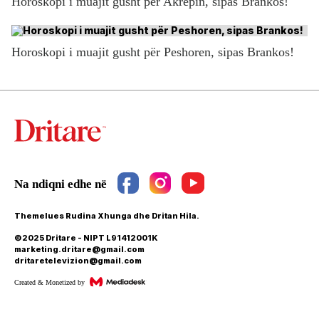
Horoskopi i muajit gusht për Akrepin, sipas Brankos!
Horoskopi i muajit gusht për Peshoren, sipas Brankos!
Themelues Rudina Xhunga dhe Dritan Hila.
©2025 Dritare - NIPT L91412001K
marketing.dritare@gmail.com
dritaretelevizion@gmail.com
Created & Monetized by