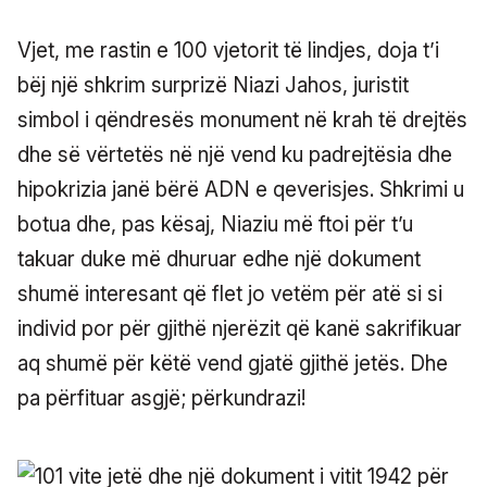
Vjet, me rastin e 100 vjetorit të lindjes, doja t’i
bëj një shkrim surprizë Niazi Jahos, juristit
simbol i qëndresës monument në krah të drejtës
dhe së vërtetës në një vend ku padrejtësia dhe
hipokrizia janë bërë ADN e qeverisjes. Shkrimi u
botua dhe, pas kësaj, Niaziu më ftoi për t’u
takuar duke më dhuruar edhe një dokument
shumë interesant që flet jo vetëm për atë si si
individ por për gjithë njerëzit që kanë sakrifikuar
aq shumë për këtë vend gjatë gjithë jetës. Dhe
pa përfituar asgjë; përkundrazi!