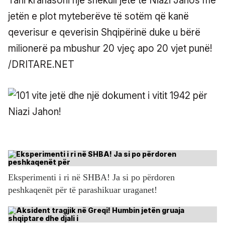
Tani krahasoni një shekull jetë të Niazi Jahos me
jetën e plot myteberëve të sotëm që kanë
qeverisur e qeverisin Shqipërinë duke u bërë
milionerë pa mbushur 20 vjeç apo 20 vjet punë!
/DRITARE.NET
Eksperimenti i ri në SHBA! Ja si po përdoren
peshkaqenët për të parashikuar uraganet!