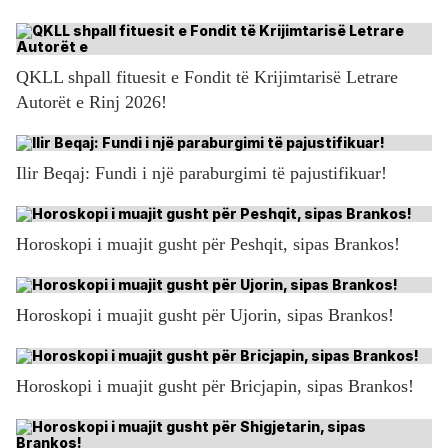
QKLL shpall fituesit e Fondit të Krijimtarisë Letrare
Autorët e Rinj 2026!
Ilir Beqaj: Fundi i një paraburgimi të pajustifikuar!
Horoskopi i muajit gusht për Peshqit, sipas Brankos!
Horoskopi i muajit gusht për Ujorin, sipas Brankos!
Horoskopi i muajit gusht për Bricjapin, sipas Brankos!