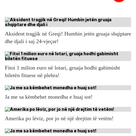
Aksident tragjik në Greqi! Humbin jetën gruaja shqiptare
dhe djali i saj 24-vjeçar!
Fitoi 1 milion euro në lotari, gruaja hodhi gabimisht
biletën fituese në plehra!
Ja me sa këmbehet monedha e huaj sot!
Amerika po lëviz, por jo në një drejtim të vetëm!