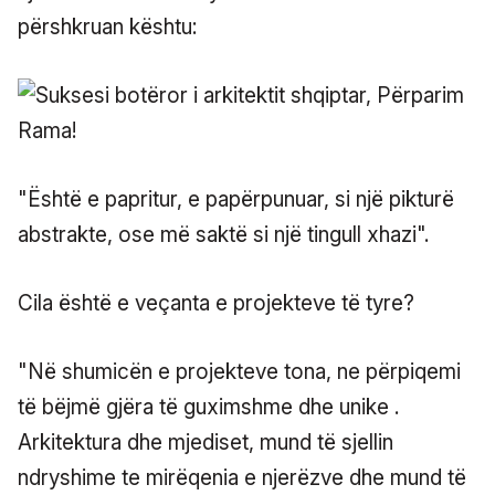
përshkruan kështu:
"Është e papritur, e papërpunuar, si një pikturë
abstrakte, ose më saktë si një tingull xhazi".
Cila është e veçanta e projekteve të tyre?
"Në shumicën e projekteve tona, ne përpiqemi
të bëjmë gjëra të guximshme dhe unike .
Arkitektura dhe mjediset, mund të sjellin
ndryshime te mirëqenia e njerëzve dhe mund të