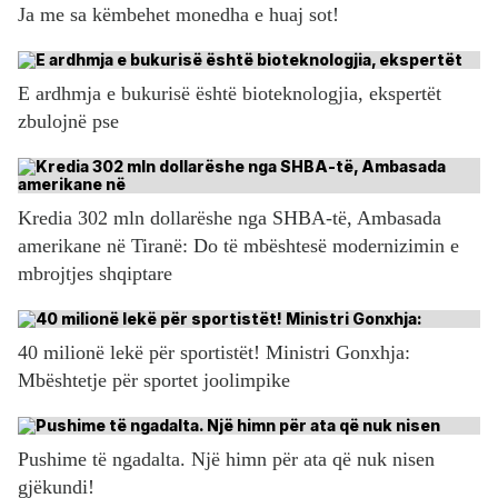
Ja me sa këmbehet monedha e huaj sot!
E ardhmja e bukurisë është bioteknologjia, ekspertët
zbulojnë pse
Kredia 302 mln dollarëshe nga SHBA-të, Ambasada
amerikane në Tiranë: Do të mbështesë modernizimin e
mbrojtjes shqiptare
40 milionë lekë për sportistët! Ministri Gonxhja:
Mbështetje për sportet joolimpike
Pushime të ngadalta. Një himn për ata që nuk nisen
gjëkundi!