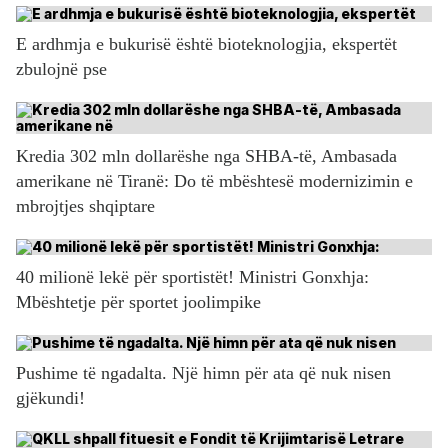
E ardhmja e bukurisë është bioteknologjia, ekspertët
zbulojnë pse
Kredia 302 mln dollarëshe nga SHBA-të, Ambasada
amerikane në Tiranë: Do të mbështesë modernizimin e
mbrojtjes shqiptare
40 milionë lekë për sportistët! Ministri Gonxhja:
Mbështetje për sportet joolimpike
Pushime të ngadalta. Një himn për ata që nuk nisen
gjëkundi!