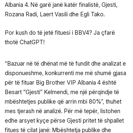
Albania 4. Në garë janë katër finalistë, Gjesti,
Rozana Radi, Laert Vasili dhe Egli Tako.
Por kush do të jetë fituesi i BBV4? Ja çfarë
thotë ChatGPT!
“Bazuar në të dhënat më të fundit dhe analizat e
disponueshme, konkurrenti me më shumë gjasa
për të fituar Big Brother VIP Albania 4 është
Besart “Gjesti” Kelmendi, me një përqindje të
mbështetjes publike që arrin mbi 80%”, thuhet
mes tjerash në analizë. Për më tepër, listohen
edhe arsyet kyçe përse Gjesti pritet të shpallet
fitues të cilat janë: Mbështetja publike dhe