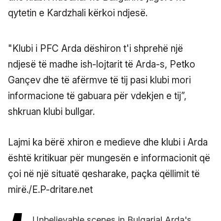
qytetin e Kardzhali kërkoi ndjesë.
"Klubi i PFC Arda dëshiron t'i shprehë një
ndjesë të madhe ish-lojtarit të Arda-s, Petko
Gançev dhe të afërmve të tij pasi klubi mori
informacione të gabuara për vdekjen e tij”,
shkruan klubi bullgar.
Lajmi ka bërë xhiron e medieve dhe klubi i Arda
është kritikuar për mungesën e informacionit që
çoi në një situatë qesharake, paçka qëllimit të
mirë./E.P-dritare.net
Unbelievable scenes in Bulgaria! Arda's