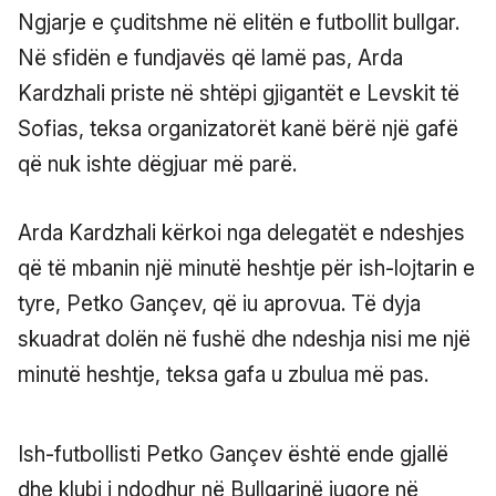
Ngjarje e çuditshme në elitën e futbollit bullgar.
Në sfidën e fundjavës që lamë pas, Arda
Kardzhali priste në shtëpi gjigantët e Levskit të
Sofias, teksa organizatorët kanë bërë një gafë
që nuk ishte dëgjuar më parë.
Arda Kardzhali kërkoi nga delegatët e ndeshjes
që të mbanin një minutë heshtje për ish-lojtarin e
tyre, Petko Gançev, që iu aprovua. Të dyja
skuadrat dolën në fushë dhe ndeshja nisi me një
minutë heshtje, teksa gafa u zbulua më pas.
Ish-futbollisti Petko Gançev është ende gjallë
dhe klubi i ndodhur në Bullgarinë jugore në