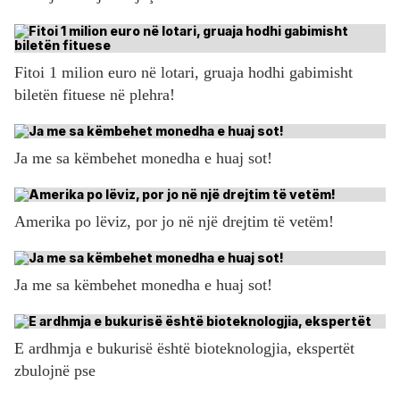
Fitoi 1 milion euro në lotari, gruaja hodhi gabimisht
biletën fituese në plehra!
Ja me sa këmbehet monedha e huaj sot!
Amerika po lëviz, por jo në një drejtim të vetëm!
Ja me sa këmbehet monedha e huaj sot!
E ardhmja e bukurisë është bioteknologjia, ekspertët
zbulojnë pse