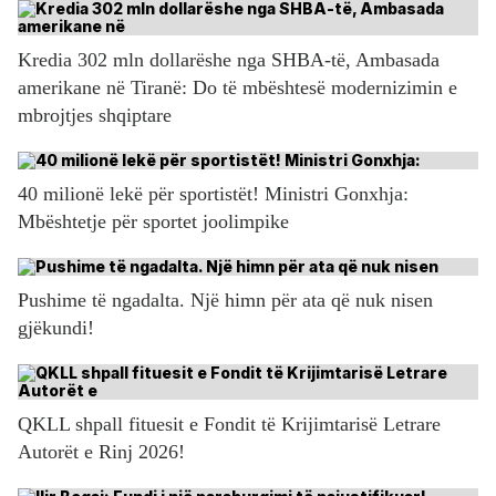
Kredia 302 mln dollarëshe nga SHBA-të, Ambasada
amerikane në Tiranë: Do të mbështesë modernizimin e
mbrojtjes shqiptare
40 milionë lekë për sportistët! Ministri Gonxhja:
Mbështetje për sportet joolimpike
Pushime të ngadalta. Një himn për ata që nuk nisen
gjëkundi!
QKLL shpall fituesit e Fondit të Krijimtarisë Letrare
Autorët e Rinj 2026!