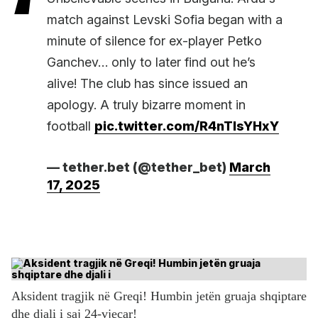
match against Levski Sofia began with a
minute of silence for ex-player Petko
Ganchev… only to later find out he’s
alive! The club has since issued an
apology. A truly bizarre moment in
football
pic.twitter.com/R4nTlsYHxY
— tether.bet (@tether_bet)
March
17, 2025
Aksident tragjik në Greqi! Humbin jetën gruaja shqiptare
dhe djali i saj 24-vjeçar!