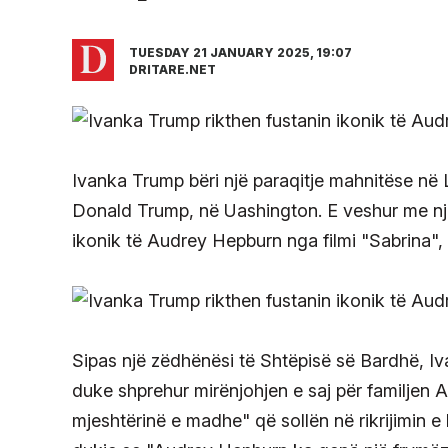
TUESDAY 21 JANUARY 2025, 19:07
DRITARE.NET
Ivanka Trump bëri një paraqitje mahnitëse në Lib
Donald Trump, në Uashington. E veshur me një
ikonik të Audrey Hepburn nga filmi "Sabrina"
Sipas një zëdhënësi të Shtëpisë së Bardhë, Iv
duke shprehur mirënjohjen e saj për familjen A
mjeshtërinë e madhe" që sollën në rikrijimin e 