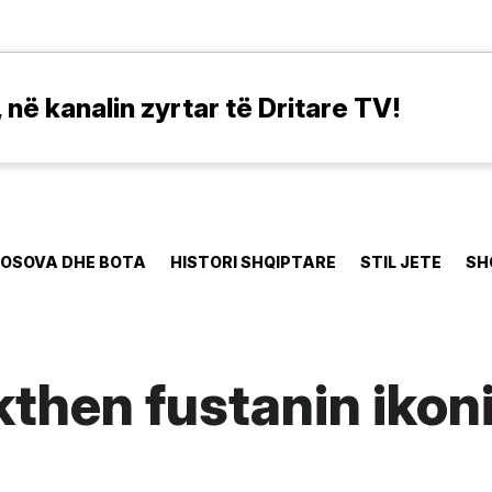
në kanalin zyrtar të Dritare TV!
OSOVA DHE BOTA
HISTORI SHQIPTARE
STIL JETE
SH
kthen fustanin ikon