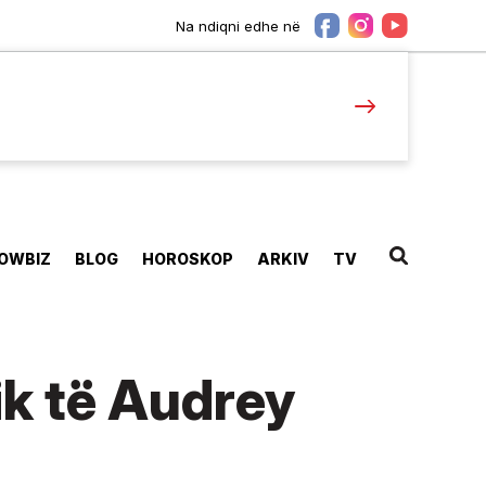
Na ndiqni edhe në
OWBIZ
BLOG
HOROSKOP
ARKIV
TV
ik të Audrey