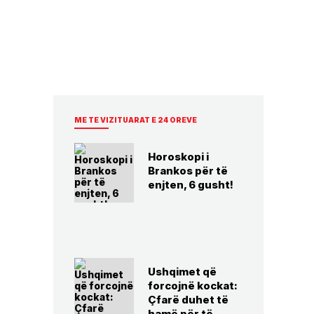
ME TE VIZITUARAT E 24 OREVE
Horoskopi i
Brankos për të
enjten, 6 gusht!
Ushqimet që
forcojnë kockat:
Çfarë duhet të
hamë për të