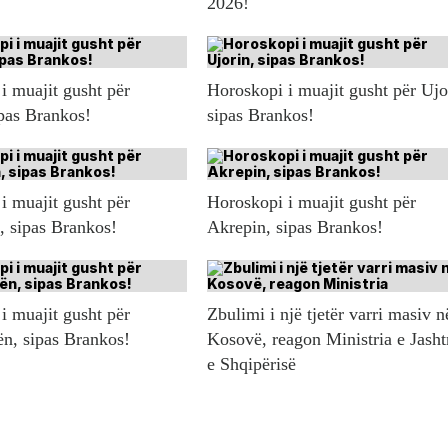
2026!
i muajit gusht për
Horoskopi i muajit gusht për Ujo
ipas Brankos!
sipas Brankos!
i muajit gusht për
Horoskopi i muajit gusht për
n, sipas Brankos!
Akrepin, sipas Brankos!
i muajit gusht për
Zbulimi i një tjetër varri masiv n
ën, sipas Brankos!
Kosovë, reagon Ministria e Jash
e Shqipërisë