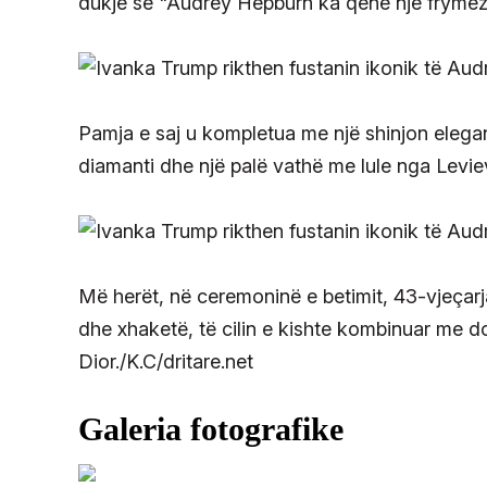
dukje se "Audrey Hepburn ka qenë një frymëzi
Pamja e saj u kompletua me një shinjon elegan
diamanti dhe një palë vathë me lule nga Levie
Më herët, në ceremoninë e betimit, 43-vjeçarj
dhe xhaketë, të cilin e kishte kombinuar me d
Dior./K.C/dritare.net