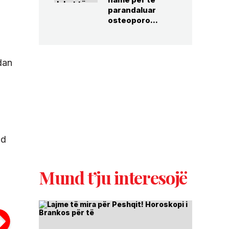
parandaluar
osteoporo...
dan
nd
Mund t’ju interesojë