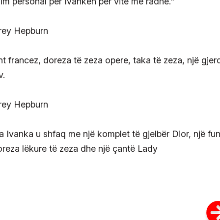
m personal për Ivankën për vite me radhë."
t francez, doreza të zeza opere, taka të zeza, një gjer
v.
a Ivanka u shfaq me një komplet të gjelbër Dior, një fu
oreza lëkure të zeza dhe një çantë Lady