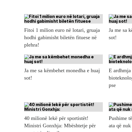
Fitoi 1 milion euro në lotari, gruaja
Ja me sa 
hodhi gabimisht biletën fituese në
sot!
plehra!
Ja me sa këmbehet monedha e huaj
E ardhmja 
sot!
bioteknolo
pse
40 milionë lekë për sportistët!
Pushime të
Ministri Gonxhja: Mbështetje për
ata që nuk