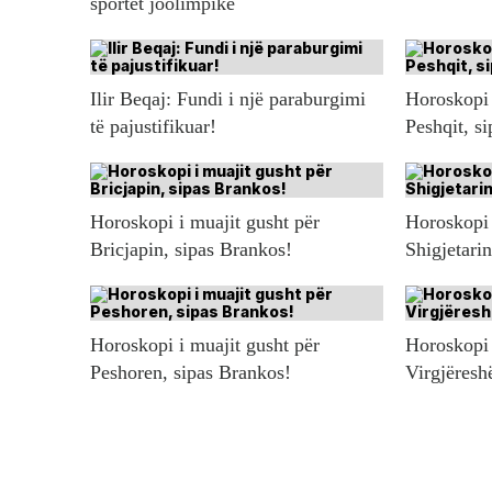
sportet joolimpike
Ilir Beqaj: Fundi i një paraburgimi
Horoskopi 
të pajustifikuar!
Peshqit, s
Horoskopi i muajit gusht për
Horoskopi 
Bricjapin, sipas Brankos!
Shigjetari
Horoskopi i muajit gusht për
Horoskopi 
Peshoren, sipas Brankos!
Virgjëresh