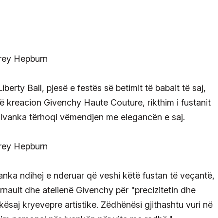
erty Ball, pjesë e festës së betimit të babait të saj,
 kreacion Givenchy Haute Couture, rikthim i fustanit
, Ivanka tërhoqi vëmendjen me elegancën e saj.
anka ndihej e nderuar që veshi këtë fustan të veçantë,
rnault dhe atelienë Givenchy për "precizitetin dhe
kësaj kryevepre artistike. Zëdhënësi gjithashtu vuri në