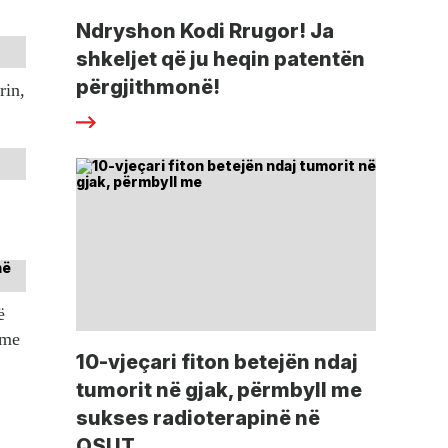
Ndryshon Kodi Rrugor! Ja
shkeljet që ju heqin patentën
përgjithmonë!
rin,
ë
tme
10-vjeçari fiton betejën ndaj
tumorit në gjak, përmbyll me
sukses radioterapinë në
QSUT