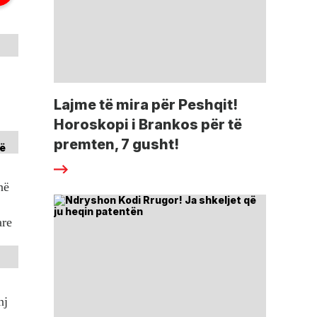
Lajme të mira për Peshqit!
Horoskopi i Brankos për të
premten, 7 gusht!
në
are
nj