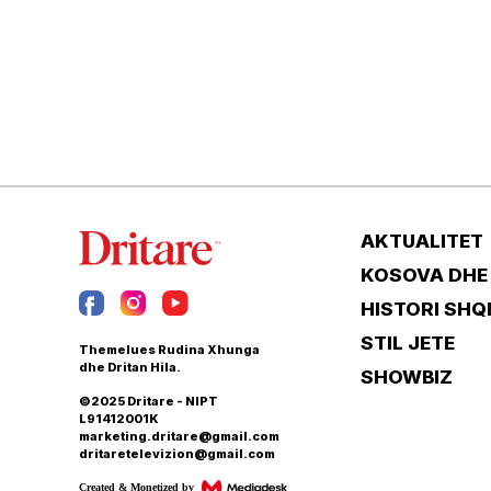
AKTUALITET
KOSOVA DHE
HISTORI SHQ
STIL JETE
Themelues Rudina Xhunga
dhe Dritan Hila.
SHOWBIZ
©2025 Dritare - NIPT
L91412001K
marketing.dritare@gmail.com
dritaretelevizion@gmail.com
Created & Monetized by