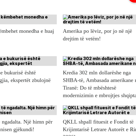
këmbehet monedha e huaj
Amerika po lëviz, por jo në një
drejtim të vetëm!
e bukurisë është
Kredia 302 mln dollarëshe nga
gjia, ekspertët zbulojnë
SHBA-të, Ambasada amerikane 
Tiranë: Do të mbështesë
modernizimin e mbrojtjes shqipt
 ngadalta. Një himn për
QKLL shpall fituesit e Fondit të
 nisen gjëkundi!
Krijimtarisë Letrare Autorët e Ri