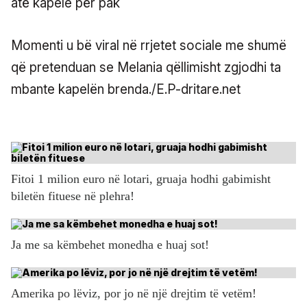
Momenti u bë viral në rrjetet sociale me shumë
që pretenduan se Melania qëllimisht zgjodhi ta
mbante kapelën brenda./E.P-dritare.net
Fitoi 1 milion euro në lotari, gruaja hodhi gabimisht
biletën fituese në plehra!
Ja me sa këmbehet monedha e huaj sot!
Amerika po lëviz, por jo në një drejtim të vetëm!