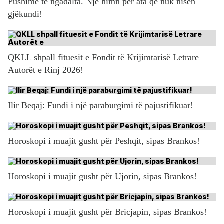
Pushime të ngadalta. Një himn për ata që nuk nisen
gjëkundi!
QKLL shpall fituesit e Fondit të Krijimtarisë Letrare
Autorët e Rinj 2026!
Ilir Beqaj: Fundi i një paraburgimi të pajustifikuar!
Horoskopi i muajit gusht për Peshqit, sipas Brankos!
Horoskopi i muajit gusht për Ujorin, sipas Brankos!
Horoskopi i muajit gusht për Bricjapin, sipas Brankos!