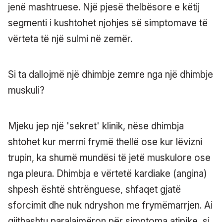
jenë mashtruese. Një pjesë thelbësore e këtij
segmenti i kushtohet njohjes së simptomave të
vërteta të një sulmi në zemër.
Si ta dallojmë një dhimbje zemre nga një dhimbje
muskuli?
Mjeku jep një 'sekret' klinik, nëse dhimbja
shtohet kur merrni frymë thellë ose kur lëvizni
trupin, ka shumë mundësi të jetë muskulore ose
nga pleura. Dhimbja e vërtetë kardiake (angina)
shpesh është shtrënguese, shfaqet gjatë
sforcimit dhe nuk ndryshon me frymëmarrjen. Ai
gjithashtu paralajmëron për simptoma atipike, si