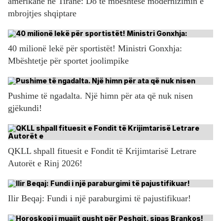
amerikane në Tiranë: Do të mbështesë modernizimin e
mbrojtjes shqiptare
40 milionë lekë për sportistët! Ministri Gonxhja:
Mbështetje për sportet joolimpike
Pushime të ngadalta. Një himn për ata që nuk nisen
gjëkundi!
QKLL shpall fituesit e Fondit të Krijimtarisë Letrare
Autorët e Rinj 2026!
Ilir Beqaj: Fundi i një paraburgimi të pajustifikuar!