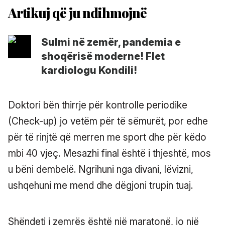
Sulmi në zemër, pandemia e
shoqërisë moderne! Flet
kardiologu Kondili!
Doktori bën thirrje për kontrolle periodike
(Check-up) jo vetëm për të sëmurët, por edhe
për të rinjtë që merren me sport dhe për këdo
mbi 40 vjeç. Mesazhi final është i thjeshtë, mos
u bëni dembelë. Ngrihuni nga divani, lëvizni,
ushqehuni me mend dhe dëgjoni trupin tuaj.
Shëndeti i zemrës është një maratonë, jo një