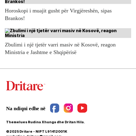
Horoskopi i muajit gusht për Virgjëreshën, sipas
Brankos!
Zbulimi i një tjetër varri masiv në Kosovë, reagon
Ministria e Jashtme e Shqipërisë
Themelues Rudina Xhunga dhe Dritan Hila.
©2025 Dritare - NIPT L91412001K