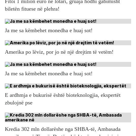
Fitoi 1 milion euro në lotari, gruaja hodhi gabimisht
biletën fituese në plehra!
Ja me sa këmbehet monedha e huaj sot!
Amerika po lëviz, por jo në një drejtim të vetëm!
Ja me sa këmbehet monedha e huaj sot!
E ardhmja e bukurisë është bioteknologjia, ekspertët
zbulojnë pse
Kredia 302 mln dollarëshe nga SHBA-të, Ambasada