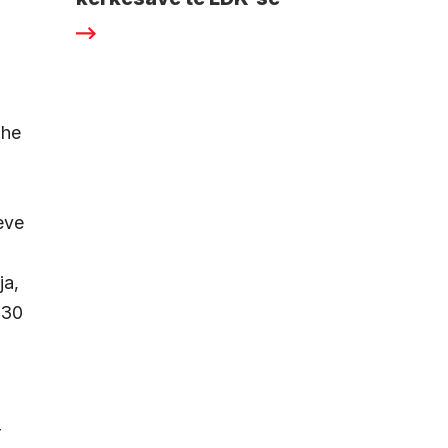
dhe
eve
ja,
 30
r