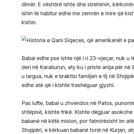
dimër. E vështirë ishte dhe strehimin, kërkoni
ishin të habitur edhe me zemrën e mire që kish
kishin.
Babai edhe pse ishte një i ri 23-vjeçar, nuk u 
deri në Karaburun, aty ku i priste anija për në
u largua, nuk e braktisi familjen e tij në Shqip
edhe atë që i kishte trashëguar gjyshi.
Pas lufte, babai u zhvendos në Patos, punonte
shtëpisë, kishte frikë. Kishte dëgjuar asokoh
babanë në këtë mision, por fatmirësisht im atë 
Shqipëri, e kërkuan babanë tonë në Kurjan, at