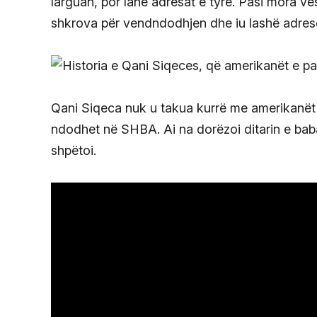
larguan, por lanë adresat e tyre. Pasi mora 
shkrova për vendndodhjen dhe iu lashë adresë
Qani Siqeca nuk u takua kurrë me amerikanët që s
ndodhet në SHBA. Ai na dorëzoi ditarin e bab
shpëtoi.