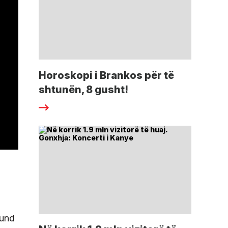
Horoskopi i Brankos për të
shtunën, 8 gusht!
mund