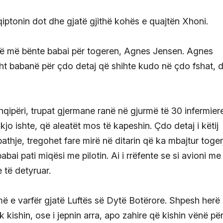
iptonin dot dhe gjatë gjithë kohës e quajtën Xhoni.
që më bënte babai për togeren, Agnes Jensen. Agnes
ht babanë për çdo detaj që shihte kudo në çdo fshat, 
qipëri, trupat gjermane ranë në gjurmë të 30 infermier
kjo ishte, që aleatët mos të kapeshin. Çdo detaj i këtij
mbathje, tregohet fare mirë në ditarin që ka mbajtur toger
ai pati miqësi me pilotin. Ai i rrëfente se si avioni me
e të detyruar.
umë e varfër gjatë Luftës së Dytë Botërore. Shpesh herë
 kishin, ose i jepnin arra, apo zahire që kishin vënë pë