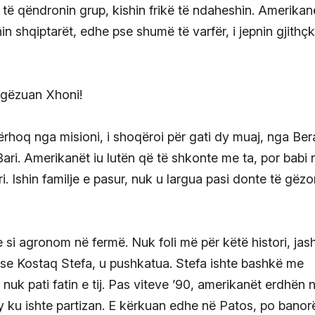
n të qëndronin grup, kishin frikë të ndaheshin. Amerikan
in shqiptarët, edhe pse shumë të varfër, i jepnin gjithç
tërhoq nga misioni, i shoqëroi për gati dy muaj, nga Ber
 Bari. Amerikanët iu lutën që të shkonte me ta, por babi
ëri. Ishin familje e pasur, nuk u largua pasi donte të gëz
 si agronom në fermë. Nuk foli më për këtë histori, jas
e se Kostaq Stefa, u pushkatua. Stefa ishte bashkë me
nuk pati fatin e tij. Pas viteve ’90, amerikanët erdhën 
y ku ishte partizan. E kërkuan edhe në Patos, po banorë