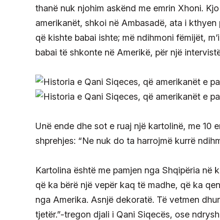
thanë nuk njohim askënd me emrin Xhoni. Kjo q
amerikanët, shkoi në Ambasadë, ata i kthyen pë
që kishte babai ishte; më ndihmoni fëmijët, m’
babai të shkonte në Amerikë, për një intervistë
Unë ende dhe sot e ruaj një kartolinë, me 10 e
shprehjes: “Ne nuk do ta harrojmë kurrë ndih
Kartolina është me pamjen nga Shqipëria në ko
që ka bërë një vepër kaq të madhe, që ka qenë
nga Amerika. Asnjë dekoratë. Të vetmen dhurat
tjetër.”-tregon djali i Qani Siqecës, ose ndry