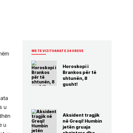
ME TE VIZITUARAT E 24 OREVE
shëm
Horoskopi i
Brankos për të
shtunën, 8
gusht!
 ata
s u
Aksident tragjik
rdhën
në Greqi! Humbin
e u
jetën gruaja
shqiptare dhe