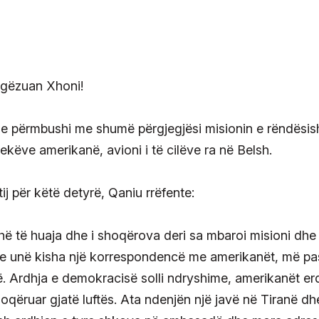
ili e përmbushi me shumë përgjegjësi misionin e rëndësi
ekëve amerikanë, avioni i të cilëve ra në Belsh.
ij për këtë detyrë, Qaniu rrëfente:
ë të huaja dhe i shoqërova deri sa mbaroi misioni dhe
ohe unë kisha një korrespondencë me amerikanët, më pa
në. Ardhja e demokracisë solli ndryshime, amerikanët e
hoqëruar gjatë luftës. Ata ndenjën një javë në Tiranë dh