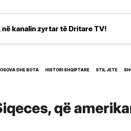
në kanalin zyrtar të Dritare TV!
OSOVA DHE BOTA
HISTORI SHQIPTARE
STIL JETE
SH
 Siqeces, që amerik