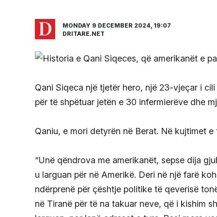
MONDAY 9 DECEMBER 2024, 19:07
DRITARE.NET
Qani Siqeca një tjetër hero, një 23-vjeçar i c
për të shpëtuar jetën e 30 infermierëve dhe mj
Qaniu, e mori detyrën në Berat. Në kujtimet e t
“Unë qëndrova me amerikanët, sepse dija gjuh
u larguan për në Amerikë. Deri në një farë k
ndërprenë për çështje politike të qeverisë to
në Tiranë për të na takuar neve, që i kishim s