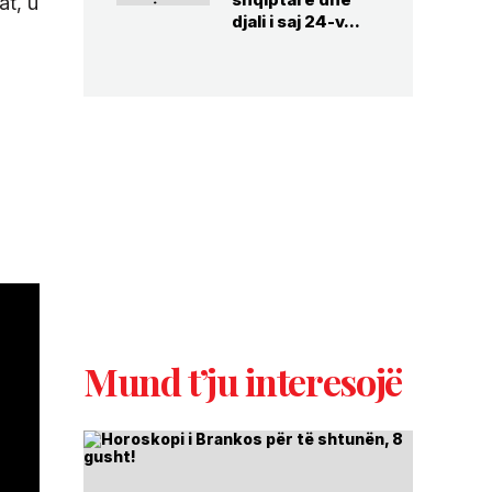
at, u
djali i saj 24-v...
Mund t’ju interesojë