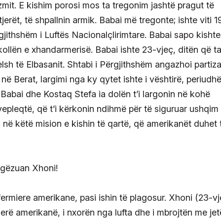
izmit. E kishim porosi mos ta tregonim jashtë pragut të
jerët, të shpallnin armik. Babai më tregonte; ishte viti 1
ërgjithshëm i Luftës Nacionalçlirimtare. Babai sapo kishte
ollën e xhandarmerisë. Babai ishte 23-vjeç, ditën që t
elsh të Elbasanit. Shtabi i Përgjithshëm angazhoi partiz
në Berat, largimi nga ky qytet ishte i vështirë, periudh
 Babai dhe Kostaq Stefa ia dolën t’i largonin në kohë
yepleqtë, që t’i kërkonin ndihmë për të siguruar ushqim
në këtë mision e kishin të qartë, që amerikanët duhet 
ermiere amerikane, pasi ishin të plagosur. Xhoni (23-vj
rë amerikanë, i nxorën nga lufta dhe i mbrojtën me jet