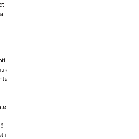
et
ka
ati
 nuk
onte
htë
në
t i