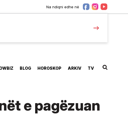
Na ndiqni edhe në
OWBIZ
BLOG
HOROSKOP
ARKIV
TV
anët e pagëzuan