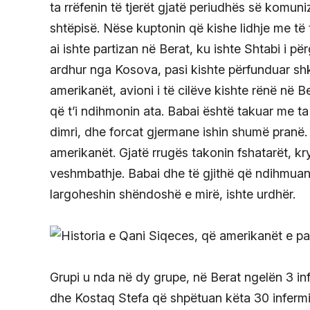
ta rrëfenin të tjerët gjatë periudhës së komun
shtëpisë. Nëse kuptonin që kishe lidhje me të t
ai ishte partizan në Berat, ku ishte Shtabi i p
ardhur nga Kosova, pasi kishte përfunduar shk
amerikanët, avioni i të cilëve kishte rënë në B
që t’i ndihmonin ata. Babai është takuar me ta 
dimri, dhe forcat gjermane ishin shumë pranë.
amerikanët. Gjatë rrugës takonin fshatarët, kr
veshmbathje. Babai dhe të gjithë që ndihmuan 
largoheshin shëndoshë e mirë, ishte urdhër.
Grupi u nda në dy grupe, në Berat ngelën 3 inf
dhe Kostaq Stefa që shpëtuan këta 30 infermie