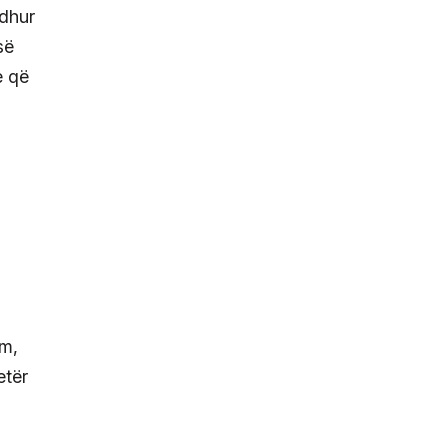
rdhur
së
e që
im,
etër