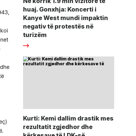
Në korrik 1.9 mln vizitorë të
huaj. Gonxhja: Koncerti i
943,
Kanye West mundi impaktin
negativ të protestës në
akoi
turizëm
anet
ë
 dhe
të
Kurti: Kemi dallim drastik mes
eç)
rezultatit zgjedhor dhe
ë.
kërkesave të LDK-së