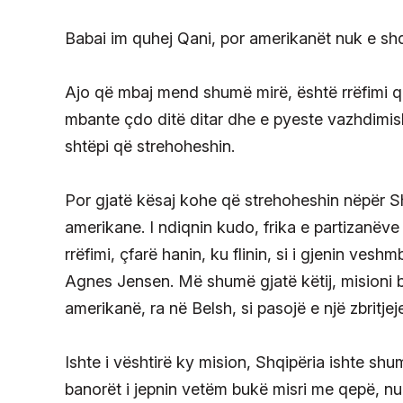
Babai im quhej Qani, por amerikanët nuk e shq
Ajo që mbaj mend shumë mirë, është rrëfimi 
mbante çdo ditë ditar dhe e pyeste vazhdimis
shtëpi që strehoheshin.
Por gjatë kësaj kohe që strehoheshin nëpër Sh
amerikane. I ndiqnin kudo, frika e partizanëve 
rrëfimi, çfarë hanin, ku flinin, si i gjenin vesh
Agnes Jensen. Më shumë gjatë këtij, misioni bab
amerikanë, ra në Belsh, si pasojë e një zbritjej
Ishte i vështirë ky mision, Shqipëria ishte sh
banorët i jepnin vetëm bukë misri me qepë, nuk