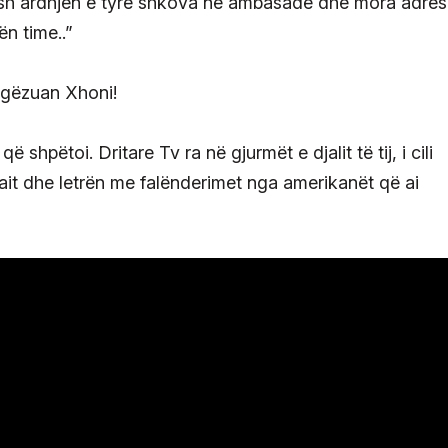
vesh ardhjen e tyre shkova në ambasadë dhe mora adres
n time..”
hpëtoi. Dritare Tv ra në gjurmët e djalit të tij, i cili
ait dhe letrën me falënderimet nga amerikanët që ai