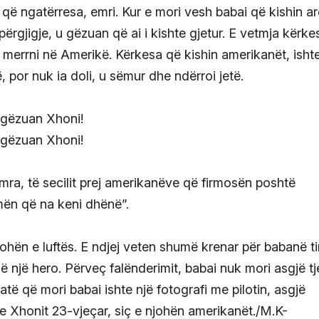
ë ngatërresa, emri. Kur e mori vesh babai që kishin a
rgjigje, u gëzuan që ai i kishte gjetur. E vetmja kërke
i merrni në Amerikë. Kërkesa që kishin amerikanët, isht
, por nuk ia doli, u sëmur dhe ndërroi jetë.
mra, të secilit prej amerikanëve që firmosën poshtë
mën që na keni dhënë”.
hën e luftës. E ndjej veten shumë krenar për babanë t
 një hero. Përveç falënderimit, babai nuk mori asgjë tj
ë që mori babai ishte një fotografi me pilotin, asgjë
she Xhonit 23-vjeçar, siç e njohën amerikanët./M.K-