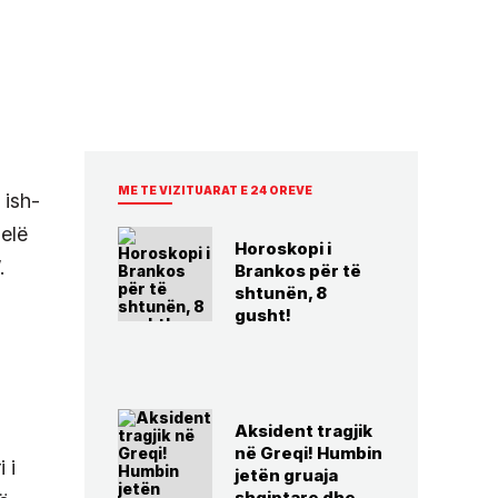
ME TE VIZITUARAT E 24 OREVE
 ish-
Qelë
Horoskopi i
.
Brankos për të
shtunën, 8
gusht!
Aksident tragjik
në Greqi! Humbin
 i
jetën gruaja
shqiptare dhe