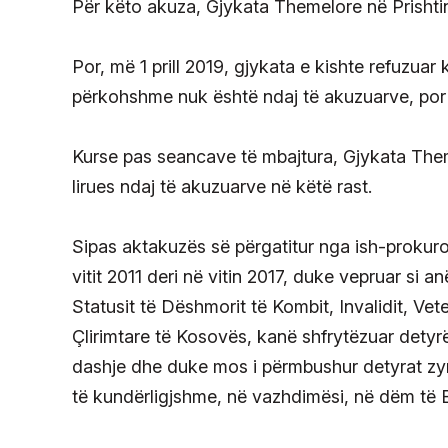
Për këto akuza, Gjykata Themelore në Prishtin
Por, më 1 prill 2019, gjykata e kishte refuzua
përkohshme nuk është ndaj të akuzuarve, por 
Kurse pas seancave të mbajtura, Gjykata Theme
lirues ndaj të akuzuarve në këtë rast.
Sipas aktakuzës së përgatitur nga ish-prokurori
vitit 2011 deri në vitin 2017, duke vepruar si a
Statusit të Dëshmorit të Kombit, Invalidit, Vete
Çlirimtare të Kosovës, kanë shfrytëzuar detyr
dashje dhe duke mos i përmbushur detyrat zyrt
të kundërligjshme, në vazhdimësi, në dëm të 