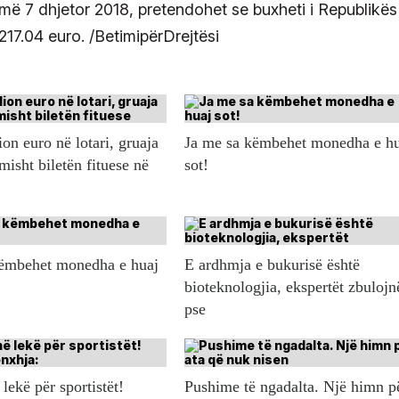
ë 7 dhjetor 2018, pretendohet se buxheti i Republikës
17.04 euro. /BetimipërDrejtësi
ion euro në lotari, gruaja
Ja me sa këmbehet monedha e h
misht biletën fituese në
sot!
këmbehet monedha e huaj
E ardhmja e bukurisë është
bioteknologjia, ekspertët zbulojn
pse
lekë për sportistët!
Pushime të ngadalta. Një himn p