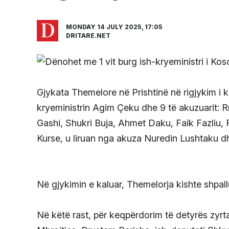
MONDAY 14 JULY 2025, 17:05
DRITARE.NET
Gjykata Themelore në Prishtinë në rigjykim i k
kryeministrin Agim Çeku dhe 9 të akuzuarit: R
Gashi, Shukri Buja, Ahmet Daku, Faik Fazliu, F
Kurse, u liruan nga akuza Nuredin Lushtaku dh
Në gjykimin e kaluar, Themelorja kishte shpallu
Në këtë rast, për keqpërdorim të detyrës zyrta