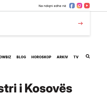
Na ndiqni edhe në
OWBIZ
BLOG
HOROSKOP
ARKIV
TV
tri i Kosovës