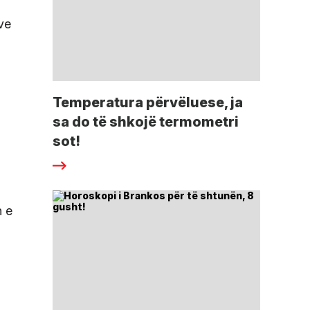
ve
Temperatura përvëluese, ja
sa do të shkojë termometri
sot!
n e