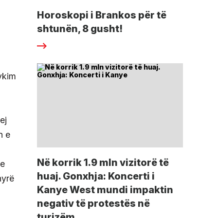
Horoskopi i Brankos për të
shtunën, 8 gusht!
ykim
ej
n e
Në korrik 1.9 mln vizitorë të
me
huaj. Gonxhja: Koncerti i
nyrë
Kanye West mundi impaktin
negativ të protestës në
turizëm