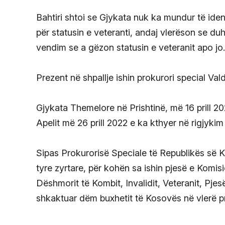
Bahtiri shtoi se Gjykata nuk ka mundur të ident
për statusin e veteranti, andaj vlerëson se du
vendim se a gëzon statusin e veteranit apo jo.
Prezent në shpallje ishin prokurori special Val
Gjykata Themelore në Prishtinë, më 16 prill 202
Apelit më 26 prill 2022 e ka kthyer në rigjykim 
Sipas Prokurorisë Speciale të Republikës së 
tyre zyrtare, për kohën sa ishin pjesë e Komisi
Dëshmorit të Kombit, Invalidit, Veteranit, Pjes
shkaktuar dëm buxhetit të Kosovës në vlerë pr