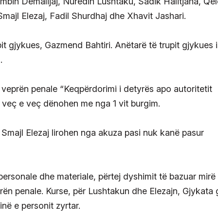
mbin Demalijaj, Nuredin Lushtaku, Sadik Halitjaha, Qel
majl Elezaj, Fadil Shurdhaj dhe Xhavit Jashari.
pit gjykues, Gazmend Bahtiri. Anëtarë të trupit gjykues 
.
r veprën penale “Keqpërdorimi i detyrës apo autoritetit
li veç e veç dënohen me nga 1 vit burgim.
 Smajl Elezaj lirohen nga akuza pasi nuk kanë pasur
personale dhe materiale, përtej dyshimit të bazuar mirë
rën penale. Kurse, për Lushtakun dhe Elezajn, Gjykata g
inë e personit zyrtar.