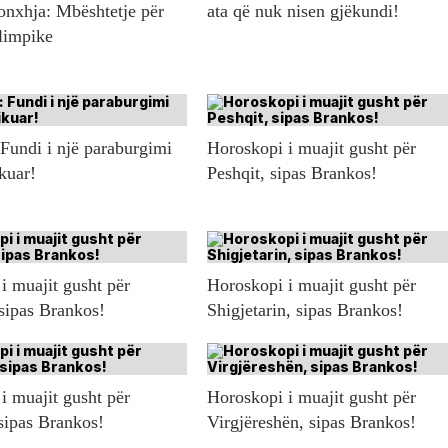
onxhja: Mbështetje për
ata që nuk nisen gjëkundi!
olimpike
 Fundi i një paraburgimi
Horoskopi i muajit gusht për
ikuar!
Peshqit, sipas Brankos!
i muajit gusht për
Horoskopi i muajit gusht për
 sipas Brankos!
Shigjetarin, sipas Brankos!
i muajit gusht për
Horoskopi i muajit gusht për
sipas Brankos!
Virgjëreshën, sipas Brankos!