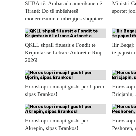
SHBA-të, Ambasada amerikane në
Ministri G
Tiranë: Do të mbështesë
sportet jo
modernizimin e mbrojtjes shqiptare
QKLL shpall fituesit e Fondit të
Ilir Beqaj:
Krijimtarisë Letrare Autorët e Rinj
të pajustif
2026!
Horoskopi i muajit gusht për Ujorin,
Horoskopi 
sipas Brankos!
Bricjapin,
Horoskopi i muajit gusht për
Horoskopi 
Akrepin, sipas Brankos!
Peshoren, 