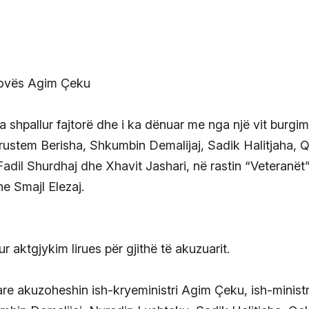
a shpallur fajtorë dhe i ka dënuar me nga një vit burgim
rustem Berisha, Shkumbin Demalijaj, Sadik Halitjaha, 
adil Shurdhaj dhe Xhavit Jashari, në rastin “Veteranët”
e Smajl Elezaj.
r aktgjykim lirues për gjithë të akuzuarit.
re akuzoheshin ish-kryeministri Agim Çeku, ish-ministri