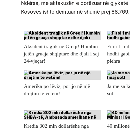
Ndërsa, me aktakuzën e dorëzuar në gjykatë m
Kosovës ishte dëmtuar në shumë prej 88.769.2
Aksident tragjik në Greqi! Humbin
Fitoi 1 mil
jetën gruaja shqiptare dhe djali i saj
hodhi gabi
24-vjeçar!
plehra!
Amerika po lëviz, por jo në një
Ja me sa 
drejtim të vetëm!
sot!
Kredia 302 mln dollarëshe nga
40 milionë 