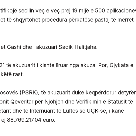
ifikojë secilin veç e veç prej 19 mijë e 500 aplikacione
het të shqyrtohet procedura përkatëse pastaj të merret
det Gashi dhe i akuzuari Sadik Halitjaha.
1 të akuzuarit i kishte liruar nga akuza. Por, Gjykata e
këtë rast.
Kosovës (PSRK), të akuzuarit duke keqpërdorur detyrë
onit Qeveritar për Njohjen dhe Verifikimin e Statusit të
ëtarit dhe të Internuarit të Luftës së UÇK-së, i kanë
ej 88.769.217.04 euro.