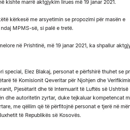
ë kishte marrë aktgjykim lirues më 19 janar 2021.
r këtë kërkesë me arsyetimin se propozimi për masën e
ndaj MPMS-së, si palë e tretë.
lore në Prishtinë, më 19 janar 2021, ka shpallur aktgj
 special, Elez Blakaj, personat e përfshirë thuhet se pr
nëtarë të Komisionit Qeveritar për Njohjen dhe Verifikimi
ranit, Pjesëtarit dhe të Internuarit të Luftës së Ushtrisë
ën dhe autoritetin zyrtar, duke tejkaluar kompetencat 
are, me qëllim që të përfitojnë personat e tjerë në më
Buxhetit të Republikës së Kosovës.