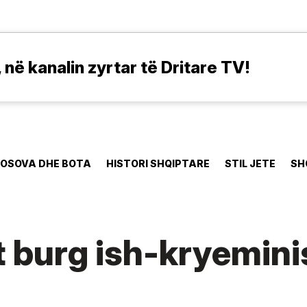
në kanalin zyrtar të Dritare TV!
OSOVA DHE BOTA
HISTORI SHQIPTARE
STIL JETE
SH
 burg ish-kryeminis