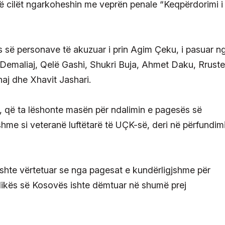
të cilët ngarkoheshin me veprën penale “Keqpërdorimi i
tës së personave të akuzuar i prin Agim Çeku, i pasuar n
 Demaliaj, Qelë Gashi, Shukri Buja, Ahmet Daku, Rrust
haj dhe Xhavit Jashari.
s, që ta lëshonte masën për ndalimin e pagesës së
shme si veteranë luftëtarë të UÇK-së, deri në përfundim
ishte vërtetuar se nga pagesat e kundërligjshme për
blikës së Kosovës ishte dëmtuar në shumë prej