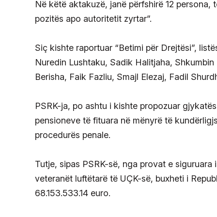
Në këtë aktakuzë, janë përfshirë 12 persona, 
pozitës apo autoritetit zyrtar”.
Siç kishte raportuar “Betimi për Drejtësi”, lis
Nuredin Lushtaku, Sadik Halitjaha, Shkumbin
Berisha, Faik Fazliu, Smajl Elezaj, Fadil Shurd
PSRK-ja, po ashtu i kishte propozuar gjykatë
pensioneve të fituara në mënyrë të kundërligj
procedurës penale.
Tutje, sipas PSRK-së, nga provat e siguruara 
veteranët luftëtarë të UÇK-së, buxheti i Repu
68.153.533.14 euro.