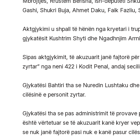
Mbrojtjes, Rrustem Berisha, ish-deputeti Shku
Gashi, Shukri Buja, Ahmet Daku, Faik Fazliu, S
Aktgjykimi u shpall të hënën nga kryetari i tru
gjykatësit Kushtrim Shyti dhe Ngadhnjim Arrni
Sipas aktgjykimit, të akuzuarit janë fajtorë pë
zyrtar” nga neni 422 i Kodit Penal, andaj seci
Gjykatësi Bahtiri tha se Nuredin Lushtaku dhe
cilësinë e personit zyrtar.
Gjykatësi tha se pas administrimit të provave 
është vërtetuar se të akuzuarit kanë kryer vep
se nuk janë fajtorë pasi nuk e kanë pasur cilës