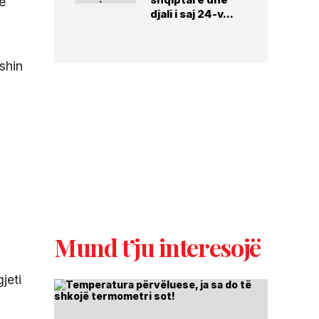
ë
djali i saj 24-v...
ishin
Mund t’ju interesojë
jeti