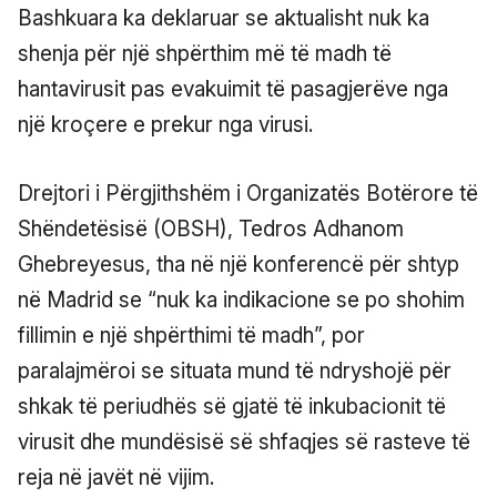
Bashkuara ka deklaruar se aktualisht nuk ka
shenja për një shpërthim më të madh të
hantavirusit pas evakuimit të pasagjerëve nga
një kroçere e prekur nga virusi.
Drejtori i Përgjithshëm i Organizatës Botërore të
Shëndetësisë (OBSH), Tedros Adhanom
Ghebreyesus, tha në një konferencë për shtyp
në Madrid se “nuk ka indikacione se po shohim
fillimin e një shpërthimi të madh”, por
paralajmëroi se situata mund të ndryshojë për
shkak të periudhës së gjatë të inkubacionit të
virusit dhe mundësisë së shfaqjes së rasteve të
reja në javët në vijim.