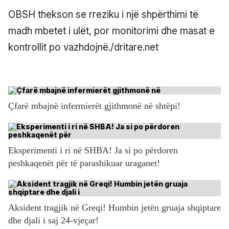
OBSH thekson se rreziku i një shpërthimi të
madh mbetet i ulët, por monitorimi dhe masat e
kontrollit po vazhdojnë./dritare.net
Çfarë mbajnë infermierët gjithmonë në shtëpi!
Eksperimenti i ri në SHBA! Ja si po përdoren
peshkaqenët për të parashikuar uraganet!
Aksident tragjik në Greqi! Humbin jetën gruaja shqiptare
dhe djali i saj 24-vjeçar!