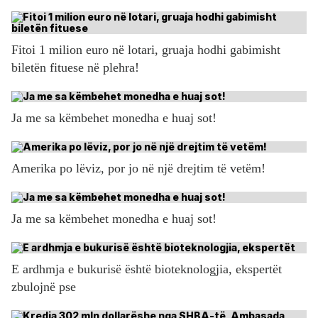
Fitoi 1 milion euro në lotari, gruaja hodhi gabimisht
biletën fituese në plehra!
Ja me sa këmbehet monedha e huaj sot!
Amerika po lëviz, por jo në një drejtim të vetëm!
Ja me sa këmbehet monedha e huaj sot!
E ardhmja e bukurisë është bioteknologjia, ekspertët
zbulojnë pse