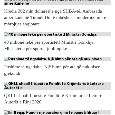
Kredia 302 mln dollarëshe nga SHBA-të, Ambasada
amerikane në Tiranë: Do të mbështesë modernizimin e
mbrojtjes shqiptare
40 milionë lekë për sportistët! Ministri Gonxhja:
Mbështetje për sportet joolimpike
Pushime të ngadalta. Një himn për ata që nuk nisen
gjëkundi!
QKLL shpall fituesit e Fondit të Krijimtarisë Letrare
Autorët e Rinj 2026!