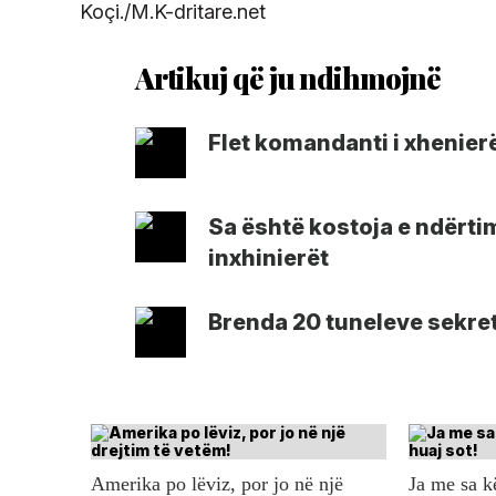
Koçi./M.K-dritare.net
Flet komandanti i xhenier
Sa është kostoja e ndërtim
inxhinierët
Brenda 20 tuneleve sekret
Amerika po lëviz, por jo në një
Ja me sa 