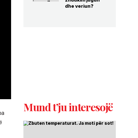
dhe veriun?
Mund t’ju interesojë
pa
ë