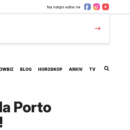
Na ndiqni edhe në
OWBIZ
BLOG
HOROSKOP
ARKIV
TV
da Porto
!