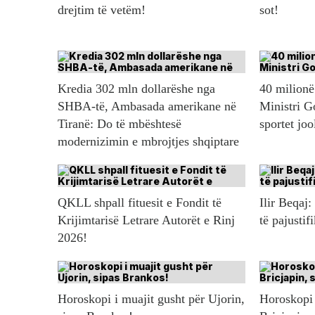
drejtim të vetëm!
sot!
Kredia 302 mln dollarëshe nga
40 milionë 
SHBA-të, Ambasada amerikane në
Ministri G
Tiranë: Do të mbështesë
sportet jo
modernizimin e mbrojtjes shqiptare
QKLL shpall fituesit e Fondit të
Ilir Beqaj:
Krijimtarisë Letrare Autorët e Rinj
të pajustif
2026!
Horoskopi i muajit gusht për Ujorin,
Horoskopi 