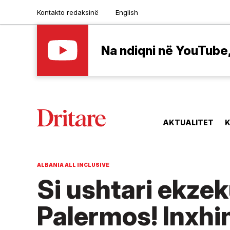
Kontakto redaksinë
English
Na ndiqni në YouTube, 
AKTUALITET
K
ALBANIA ALL INCLUSIVE
Si ushtari ekze
Palermos! Inxhin