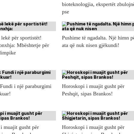
bioteknologjia, ekspertët zbulojn
pse
lekë për sportistët!
Pushime të ngadalta. Një himn p
onxhja: Mbështetje për
ata që nuk nisen gjëkundi!
olimpike
 Fundi i një paraburgimi
Horoskopi i muajit gusht për
ikuar!
Peshqit, sipas Brankos!
i muajit gusht për
Horoskopi i muajit gusht për