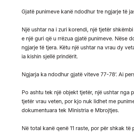
Gjatë punimeve kanë ndodhur tre ngjarje të 
Një ushtar na i zuri korendi, një tjetër shkëmbi 
e një guri që u rrëzua gjatë punimeve. Nëse do
ngjarje të tjera. Këtu një ushtar na vrau dy vet
ia kishin sjellë prindërit.
Ngjarja ka ndodhur gjatë viteve 77-78’. Ai p
Po ashtu tek një objekt tjetër, një ushtar nga
tjetër vrau veten, por kjo nuk lidhet me punime
dokumentuara tek Ministria e Mbrojtjes.
Në total kanë qenë 11 raste, por për shkak të 