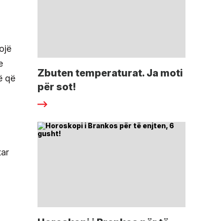
sojë
e
Zbuten temperaturat. Ja moti
të që
për sot!
tar