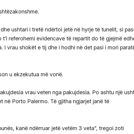
jashtëzakonshme.
dhe ushtari i tretë ndërtoi jetë në hyrje të tunelit, si pa
 t’i referohemi evidencave të repartit do të gjejmë edh
a. I vrau shokët e tij dhe i hodhi në det pasi i mori para
erson u ekzekutua më vonë.
 pakujdesia vrau veten nga pakujdesia. Po ashtu një ush
t në Porto Palermo. Të gjitha ngjarjet janë të
punës, kanë ndërruar jetë vetëm 3 veta”, tregoi zoti