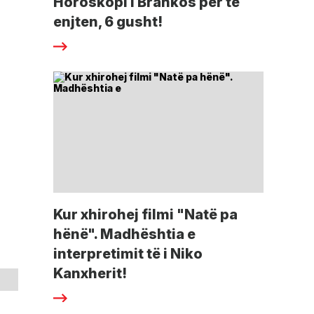
Horoskopi i Brankos për të
enjten, 6 gusht!
Kur xhirohej filmi "Natë pa
hënë". Madhështia e
interpretimit të i Niko
Kanxherit!