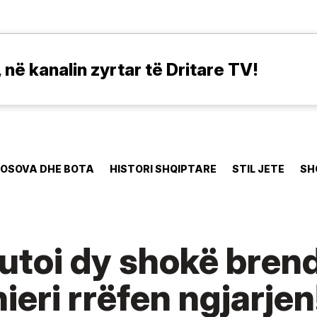
në kanalin zyrtar të Dritare TV!
OSOVA DHE BOTA
HISTORI SHQIPTARE
STIL JETE
SH
kutoi dy shokë bren
ieri rrëfen ngjarjen