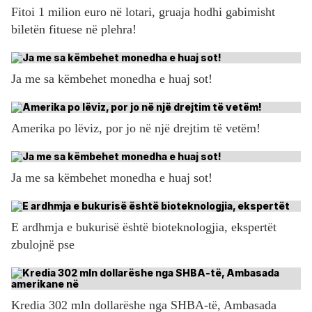
Fitoi 1 milion euro në lotari, gruaja hodhi gabimisht
biletën fituese në plehra!
Ja me sa këmbehet monedha e huaj sot!
Amerika po lëviz, por jo në një drejtim të vetëm!
Ja me sa këmbehet monedha e huaj sot!
E ardhmja e bukurisë është bioteknologjia, ekspertët
zbulojnë pse
Kredia 302 mln dollarëshe nga SHBA-të, Ambasada