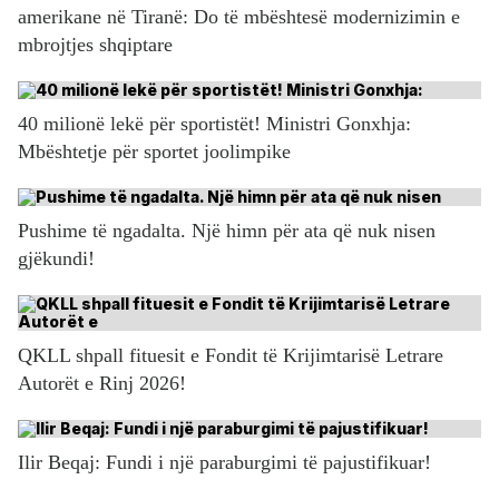
amerikane në Tiranë: Do të mbështesë modernizimin e
mbrojtjes shqiptare
40 milionë lekë për sportistët! Ministri Gonxhja:
Mbështetje për sportet joolimpike
Pushime të ngadalta. Një himn për ata që nuk nisen
gjëkundi!
QKLL shpall fituesit e Fondit të Krijimtarisë Letrare
Autorët e Rinj 2026!
Ilir Beqaj: Fundi i një paraburgimi të pajustifikuar!