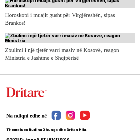
Horoskopi i muajit gusht për Virgjëreshën, sipas
Brankos!
Zbulimi i një tjetër varri masiv në Kosovë, reagon
Ministria e Jashtme e Shqipërisë
Themelues Rudina Xhunga dhe Dritan Hila.
©2025 Dritare - NIPT L91412001K