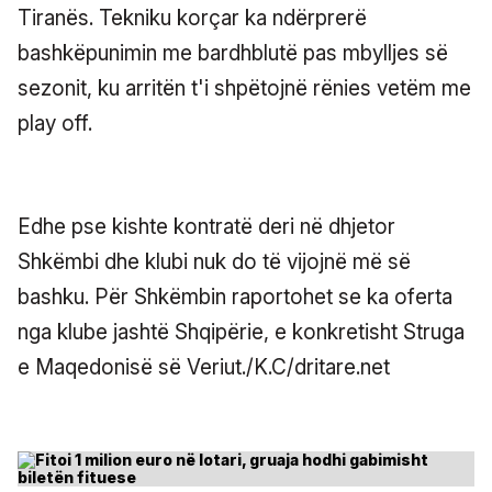
Tiranës. Tekniku korçar ka ndërprerë
bashkëpunimin me bardhblutë pas mbylljes së
sezonit, ku arritën t'i shpëtojnë rënies vetëm me
play off.
Edhe pse kishte kontratë deri në dhjetor
Shkëmbi dhe klubi nuk do të vijojnë më së
bashku. Për Shkëmbin raportohet se ka oferta
nga klube jashtë Shqipërie, e konkretisht Struga
e Maqedonisë së Veriut./K.C/dritare.net