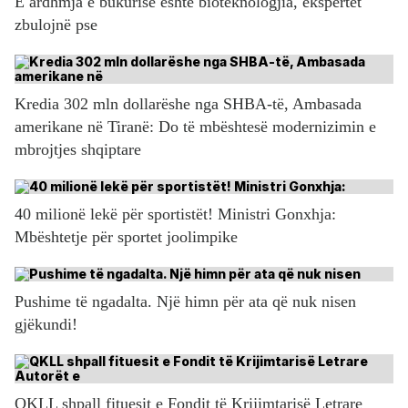
E ardhmja e bukurisë është bioteknologjia, ekspertët
zbulojnë pse
Kredia 302 mln dollarëshe nga SHBA-të, Ambasada
amerikane në Tiranë: Do të mbështesë modernizimin e
mbrojtjes shqiptare
40 milionë lekë për sportistët! Ministri Gonxhja:
Mbështetje për sportet joolimpike
Pushime të ngadalta. Një himn për ata që nuk nisen
gjëkundi!
QKLL shpall fituesit e Fondit të Krijimtarisë Letrare