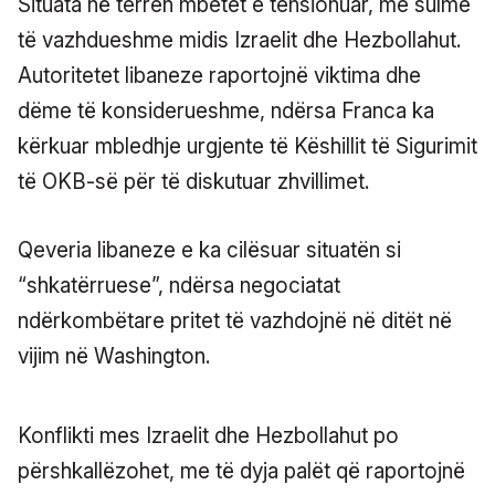
Situata në terren mbetet e tensionuar, me sulme
të vazhdueshme midis Izraelit dhe Hezbollahut.
Autoritetet libaneze raportojnë viktima dhe
dëme të konsiderueshme, ndërsa Franca ka
kërkuar mbledhje urgjente të Këshillit të Sigurimit
të OKB-së për të diskutuar zhvillimet.
Qeveria libaneze e ka cilësuar situatën si
“shkatërruese”, ndërsa negociatat
ndërkombëtare pritet të vazhdojnë në ditët në
vijim në Washington.
Konflikti mes Izraelit dhe Hezbollahut po
përshkallëzohet, me të dyja palët që raportojnë