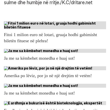
sulme dhe humbje në rritje./K.C/dritare.net
Fitoi 1 milion euro në lotari, gruaja hodhi gabimisht
biletën fituese në plehra!
Ja me sa këmbehet monedha e huaj sot!
Amerika po lëviz, por jo në një drejtim të vetëm!
Ja me sa këmbehet monedha e huaj sot!