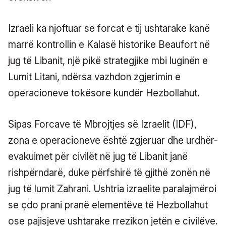
Izraeli ka njoftuar se forcat e tij ushtarake kanë
marrë kontrollin e Kalasë historike Beaufort në
jug të Libanit, një pikë strategjike mbi luginën e
Lumit Litani, ndërsa vazhdon zgjerimin e
operacioneve tokësore kundër Hezbollahut.
Sipas Forcave të Mbrojtjes së Izraelit (IDF),
zona e operacioneve është zgjeruar dhe urdhër-
evakuimet për civilët në jug të Libanit janë
rishpërndarë, duke përfshirë të gjithë zonën në
jug të lumit Zahrani. Ushtria izraelite paralajmëroi
se çdo prani pranë elementëve të Hezbollahut
ose pajisjeve ushtarake rrezikon jetën e civilëve.