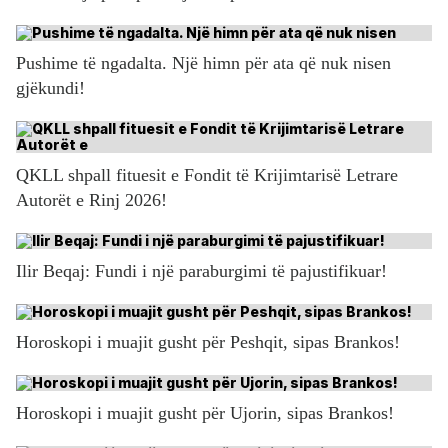
Pushime të ngadalta. Një himn për ata që nuk nisen
gjëkundi!
QKLL shpall fituesit e Fondit të Krijimtarisë Letrare
Autorët e Rinj 2026!
Ilir Beqaj: Fundi i një paraburgimi të pajustifikuar!
Horoskopi i muajit gusht për Peshqit, sipas Brankos!
Horoskopi i muajit gusht për Ujorin, sipas Brankos!