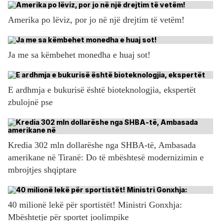
Amerika po lëviz, por jo në një drejtim të vetëm!
Ja me sa këmbehet monedha e huaj sot!
E ardhmja e bukurisë është bioteknologjia, ekspertët
zbulojnë pse
Kredia 302 mln dollarëshe nga SHBA-të, Ambasada
amerikane në Tiranë: Do të mbështesë modernizimin e
mbrojtjes shqiptare
40 milionë lekë për sportistët! Ministri Gonxhja:
Mbështetje për sportet joolimpike