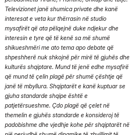
Televizionet janë shumica private dhe kanë
interesat e veta kur thërrasin në studio
mysafirët që ata pëlqejnë duke ndjekur dhe
interesin e tyre që të kenë sa më shumë
shikueshmëri me ato tema apo debate që
shpeshherë nuk shkojnë për mirë të gjuhës dhe
kulturës shqiptare. Mund të jenë edhe mysafirë
që mund të çelin plagë për shumë çështje që
janë të mbyllura. Shqiptarët e kanë kuptuar se
gjuha standarde shqipe është e
patjetërsueshme. Çdo plagë që çelet në
themelin e gjuhës standarde e konsideroj të
padobishme dhe vjedhje kohe për shqiptarët në
një periudhë shumë dinamike të zhvillimit të