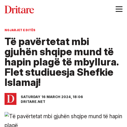
NGJARJET E DITËS
Të pavërtetat mbi
gjuhën shqipe mund të
hapin plagë të mbyllura.
Flet studiuesja Shefkie
Islamaj!
SATURDAY 16 MARCH 2024, 18:06
DRITARE.NET