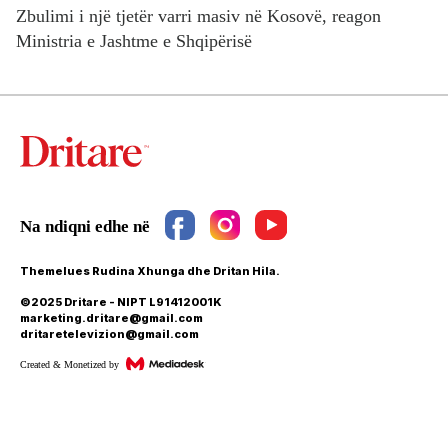
Zbulimi i një tjetër varri masiv në Kosovë, reagon
Ministria e Jashtme e Shqipërisë
Themelues Rudina Xhunga dhe Dritan Hila.
©2025 Dritare - NIPT L91412001K
marketing.dritare@gmail.com
dritaretelevizion@gmail.com
Created & Monetized by