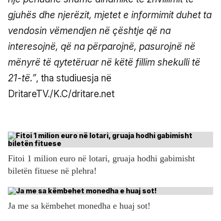
gjuhës dhe njerëzit, mjetet e informimit duhet ta
vendosin vëmendjen në çështje që na
interesojnë, që na përparojnë, pasurojnë në
mënyrë të qytetëruar në këtë fillim shekulli të
21-të.”
, tha studiuesja në
DritareTV./K.C/dritare.net
Fitoi 1 milion euro në lotari, gruaja hodhi gabimisht
biletën fituese në plehra!
Ja me sa këmbehet monedha e huaj sot!