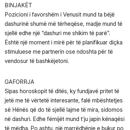
BINJAKËT
Pozicioni i favorshëm i Venusit mund ta bëjë
dashurinë shumë më tërheqëse, madje mund të
sjellë edhe një “dashuri me shikim të parë”.
Është një moment i mirë për të planifikuar diçka
stimuluese me partnerin ose ndoshta për të
vendosur të bashkëjetoni.
GAFORRJA
Sipas horoskopit të ditës, ky fundjavë pritet të
jetë me të vërtetë interesante, falë mbështetjes
së Hënës që do të sjellë lajme të mira, sidomos
në dashuri. Edhe fëmijët mund t’ju japin kënaqësi
të mëdha. Po ashtu, një marrëdhënie e bukur po