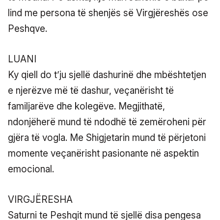
lind me persona të shenjës së Virgjëreshës ose
Peshqve.
LUANI
Ky qiell do t’ju sjellë dashurinë dhe mbështetjen
e njerëzve më të dashur, veçanërisht të
familjarëve dhe kolegëve. Megjithatë,
ndonjëherë mund të ndodhë të zemëroheni për
gjëra të vogla. Me Shigjetarin mund të përjetoni
momente veçanërisht pasionante në aspektin
emocional.
VIRGJËRESHA
Saturni te Peshqit mund të sjellë disa pengesa