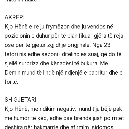
AKREPI
Kjo Hënë e re ju frymëzon dhe ju vendos në
pozicionin e duhur për të planifikuar gjëra të reja
ose për të gjetur zgjidhje origjinale. Nga 23
tetori nis edhe sezoni i ditëlindjes suaj, që do të
sjellë surpriza dhe kënaqësi të bukura. Me
Demin mund të lindë një ndjenjë e papritur dhe e
fortë.
SHIGJETARI
Kjo Hënë, me ndikim negativ, mund t’ju bëjë pak
me humor të keq, edhe pse brenda jush po rritet
dëshira për hakmarrje dhe afirmim, sidomos