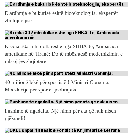
E ardhmja e bukurisë është bioteknologjia, ekspertët
zbulojnë pse
Kredia 302 mln dollarëshe nga SHBA-të, Ambasada
amerikane në Tiranë: Do të mbështesë modernizimin e
mbrojtjes shqiptare
40 milionë lekë për sportistët! Ministri Gonxhja:
Mbështetje për sportet joolimpike
Pushime të ngadalta. Një himn për ata që nuk nisen
gjëkundi!