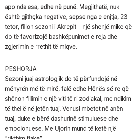
apo ndalesa, edhe në punë. Megjithatë, nuk
është gjithçka negative, sepse nga e enjtja, 23
tetor, fillon sezoni i Akrepit – një shenjë mike që
do të favorizojë bashkëpunimet e reja dhe
zgjerimin e rrethit të miqve.
PESHORJA
Sezoni juaj astrologjik do të përfundojë në
mënyrën më të mirë, falë edhe Hënës së re që
shënon fillimin e një viti të ri zodiakal, me ndikim
të thellë në jetën tuaj. Venusi mbetet në anën
tuaj, duke e bërë dashurinë stimuluese dhe
emocionuese. Me Ujorin mund të ketë një
“rikthim flake”.