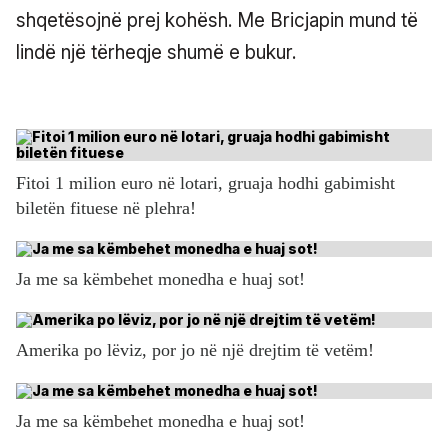
shqetësojnë prej kohësh. Me Bricjapin mund të
lindë një tërheqje shumë e bukur.
Fitoi 1 milion euro në lotari, gruaja hodhi gabimisht
biletën fituese në plehra!
Ja me sa këmbehet monedha e huaj sot!
Amerika po lëviz, por jo në një drejtim të vetëm!
Ja me sa këmbehet monedha e huaj sot!