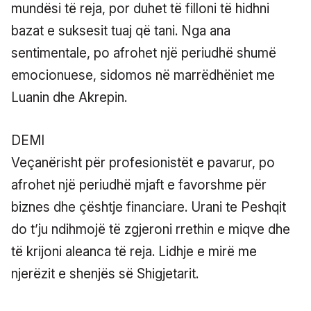
mundësi të reja, por duhet të filloni të hidhni
bazat e suksesit tuaj që tani. Nga ana
sentimentale, po afrohet një periudhë shumë
emocionuese, sidomos në marrëdhëniet me
Luanin dhe Akrepin.
DEMI
Veçanërisht për profesionistët e pavarur, po
afrohet një periudhë mjaft e favorshme për
biznes dhe çështje financiare. Urani te Peshqit
do t’ju ndihmojë të zgjeroni rrethin e miqve dhe
të krijoni aleanca të reja. Lidhje e mirë me
njerëzit e shenjës së Shigjetarit.