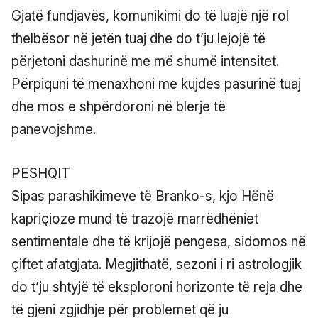
Gjatë fundjavës, komunikimi do të luajë një rol
thelbësor në jetën tuaj dhe do t’ju lejojë të
përjetoni dashurinë me më shumë intensitet.
Përpiquni të menaxhoni me kujdes pasurinë tuaj
dhe mos e shpërdoroni në blerje të
panevojshme.
PESHQIT
Sipas parashikimeve të Branko-s, kjo Hënë
kapriçioze mund të trazojë marrëdhëniet
sentimentale dhe të krijojë pengesa, sidomos në
çiftet afatgjata. Megjithatë, sezoni i ri astrologjik
do t’ju shtyjë të eksploroni horizonte të reja dhe
të gjeni zgjidhje për problemet që ju