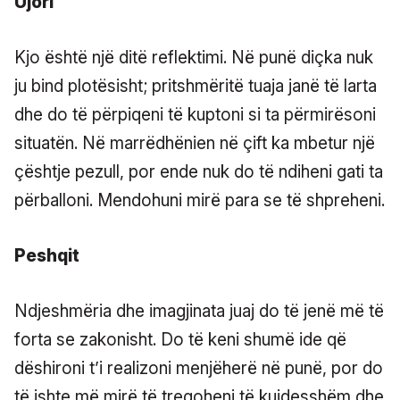
Ujori
Kjo është një ditë reflektimi. Në punë diçka nuk
ju bind plotësisht; pritshmëritë tuaja janë të larta
dhe do të përpiqeni të kuptoni si ta përmirësoni
situatën. Në marrëdhënien në çift ka mbetur një
çështje pezull, por ende nuk do të ndiheni gati ta
përballoni. Mendohuni mirë para se të shpreheni.
Peshqit
Ndjeshmëria dhe imagjinata juaj do të jenë më të
forta se zakonisht. Do të keni shumë ide që
dëshironi t’i realizoni menjëherë në punë, por do
të ishte më mirë të tregoheni të kujdesshëm dhe