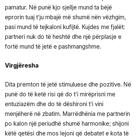
pamatur. Në punë kjo sjellje mund ta bëjë
eprorin tuaj t’ju mbajë më shumë nën vëzhgim,
pasi mund të tejkaloni kufijtë. Kujdes me fjalët:
partneri nuk do të heshtë dhe një përplasje e
fortë mund të jetë e pashmangshme.
Virgjëresha
Dita premton të jetë stimuluese dhe pozitive. Në
punë do të ketë risi që do t’i mirëprisni me
entuziazëm dhe do të dëshironi t’i vini
menjëherë në zbatim. Marrëdhënia me partnerin
po kalon një periudhë shumë harmonike; shijoni
këtë qetësi dhe mos lejoni që debatet e kota të