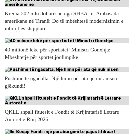
Kredia 302 mln dollarëshe nga SHBA-të, Ambasada
amerikane në Tiranë: Do të mbështesë modernizimin e
mbrojtjes shqiptare
40 milionë lekë për sportistët! Ministri Gonxhja:
Mbështetje për sportet joolimpike
Pushime të ngadalta. Një himn për ata që nuk nisen
gjëkundi!
QKLL shpall fituesit e Fondit të Krijimtarisë Letrare
Autorët e Rinj 2026!