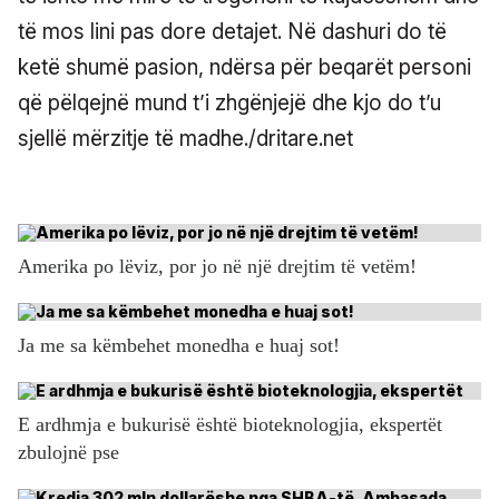
të mos lini pas dore detajet. Në dashuri do të
ketë shumë pasion, ndërsa për beqarët personi
që pëlqejnë mund t’i zhgënjejë dhe kjo do t’u
sjellë mërzitje të madhe./dritare.net
Amerika po lëviz, por jo në një drejtim të vetëm!
Ja me sa këmbehet monedha e huaj sot!
E ardhmja e bukurisë është bioteknologjia, ekspertët
zbulojnë pse