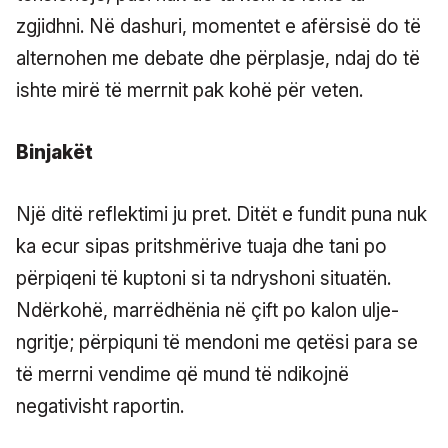
zgjidhni. Në dashuri, momentet e afërsisë do të
alternohen me debate dhe përplasje, ndaj do të
ishte mirë të merrnit pak kohë për veten.
Binjakët
Një ditë reflektimi ju pret. Ditët e fundit puna nuk
ka ecur sipas pritshmërive tuaja dhe tani po
përpiqeni të kuptoni si ta ndryshoni situatën.
Ndërkohë, marrëdhënia në çift po kalon ulje-
ngritje; përpiquni të mendoni me qetësi para se
të merrni vendime që mund të ndikojnë
negativisht raportin.