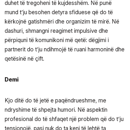
duhet të tregoheni të kujdesshëm. Në punë
mund t’ju besohen detyra sfiduese që do të
kërkojnë gatishmëri dhe organizim të mirë. Në
dashuri, shmangni reagimet impulsive dhe
përpiquni të komunikoni më qetë: dëgjimi i
partnerit do t’ju ndihmojë të ruani harmoninë dhe
qetësinë në çift.
Demi
Kjo ditë do të jetë e paqëndrueshme, me
ndryshime të shpejta humori. Në aspektin
profesional do të shfaqet një problem që do t’ju
tensionojë, pasi nuk do ta keni të lehtë ta