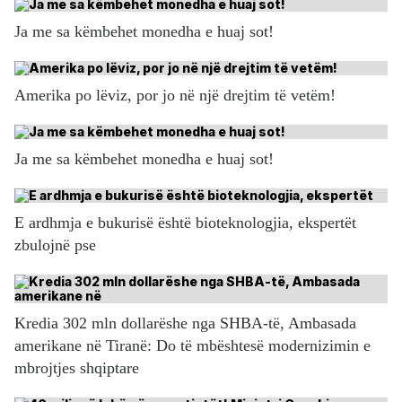
Ja me sa këmbehet monedha e huaj sot!
Amerika po lëviz, por jo në një drejtim të vetëm!
Ja me sa këmbehet monedha e huaj sot!
E ardhmja e bukurisë është bioteknologjia, ekspertët
zbulojnë pse
Kredia 302 mln dollarëshe nga SHBA-të, Ambasada
amerikane në Tiranë: Do të mbështesë modernizimin e
mbrojtjes shqiptare