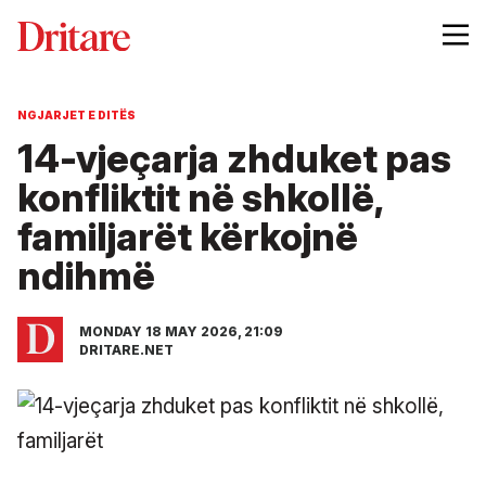
NGJARJET E DITËS
14-vjeçarja zhduket pas
konfliktit në shkollë,
familjarët kërkojnë
ndihmë
MONDAY 18 MAY 2026, 21:09
DRITARE.NET