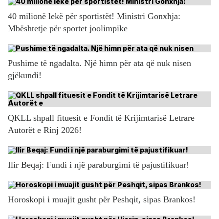
40 milionë lekë për sportistët! Ministri Gonxhja:
Mbështetje për sportet joolimpike
Pushime të ngadalta. Një himn për ata që nuk nisen
gjëkundi!
QKLL shpall fituesit e Fondit të Krijimtarisë Letrare
Autorët e Rinj 2026!
Ilir Beqaj: Fundi i një paraburgimi të pajustifikuar!
Horoskopi i muajit gusht për Peshqit, sipas Brankos!