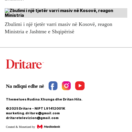
Zbulimi i një tjetër varri masiv në Kosovë, reagon
Ministria e Jashtme e Shqipërisë
Themelues Rudina Xhunga dhe Dritan Hila.
©2025 Dritare - NIPT L91412001K
marketing.dritare@gmail.com
dritaretelevizion@gmail.com
Created & Monetized by