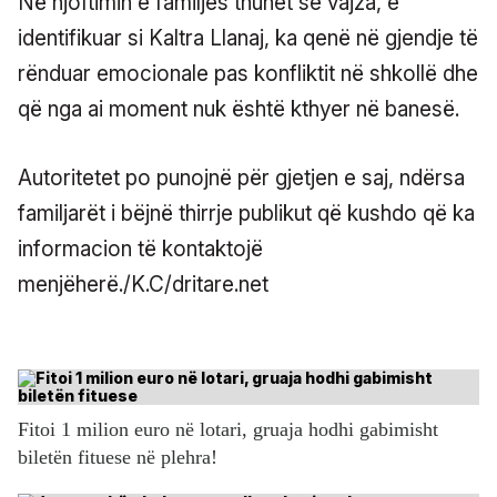
Në njoftimin e familjes thuhet se vajza, e
identifikuar si Kaltra Llanaj, ka qenë në gjendje të
rënduar emocionale pas konfliktit në shkollë dhe
që nga ai moment nuk është kthyer në banesë.
Autoritetet po punojnë për gjetjen e saj, ndërsa
familjarët i bëjnë thirrje publikut që kushdo që ka
informacion të kontaktojë
menjëherë./K.C/dritare.net
Fitoi 1 milion euro në lotari, gruaja hodhi gabimisht
biletën fituese në plehra!