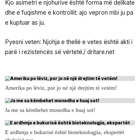
Kjo asimetri e njohurive është forma më delikate
dhe e fuqishme e kontrollit: ajo vepron mbi ju pa
e kuptuar as ju.
Pyesni veten: Njohja e thellë e vetes është akti i
parë i rezistencës së vërtetë./ dritare.net
Amerika po lëviz, por jo në një drejtim të vetëm!
Ja me sa këmbehet monedha e huaj sot!
E ardhmja e bukurisë është bioteknologjia, ekspertët
zbulojnë pse