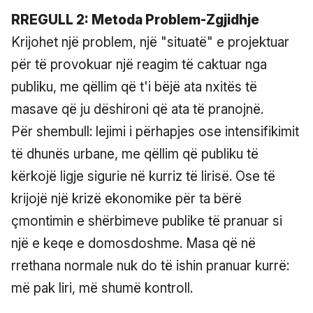
RREGULL 2: Metoda Problem-Zgjidhje
Krijohet një problem, një "situatë" e projektuar
për të provokuar një reagim të caktuar nga
publiku, me qëllim që t'i bëjë ata nxitës të
masave që ju dëshironi që ata të pranojnë.
Për shembull: lejimi i përhapjes ose intensifikimit
të dhunës urbane, me qëllim që publiku të
kërkojë ligje sigurie në kurriz të lirisë. Ose të
krijojë një krizë ekonomike për ta bërë
çmontimin e shërbimeve publike të pranuar si
një e keqe e domosdoshme. Masa që në
rrethana normale nuk do të ishin pranuar kurrë:
më pak liri, më shumë kontroll.