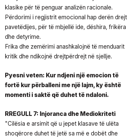
klasike për të penguar analizën racionale.
Përdorimi i regjistrit emocional hap derën drejt
pavetëdijes, për të mbjellë ide, dëshira, frikëra
dhe detyrime.
Frika dhe zemërimi anashkalojnë të menduarit
kritik dhe ndikojnë drejtpërdrejt në sjellje.
Pyesni veten: Kur ndjeni një emocion të
fortë kur përballeni me një lajm, ky është
momenti i saktë që duhet të ndaloni.
RREGULL 7: Injoranca dhe Mediokriteti
"Cilësia e arsimit që u jepet klasave të ulëta
shoqërore duhet të jetë sa më e dobët dhe