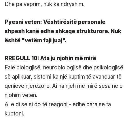
Dhe pa veprim, nuk ka ndryshim.
Pyesni veten: Vështirësitë personale
shpesh kanë edhe shkaqe strukturore. Nuk
është "vetëm faji juaj".
RREGULL 10: Ata ju njohin më mirë
Falë biologjisë, neurobiologjisë dhe psikologjisë
së aplikuar, sistemi ka një kuptim të avancuar të
qenieve njerëzore. Ai na njeh më mirë sesa ne e
njohim veten.
Ai e di se si do të reagoni - edhe para se ta
kuptoni.