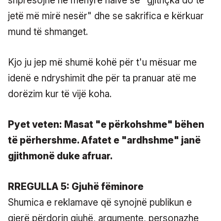
shpresojnë në mënyrë naive se "gjithçka do të
jetë më mirë nesër" dhe se sakrifica e kërkuar
mund të shmanget.
Kjo ju jep më shumë kohë për t'u mësuar me
idenë e ndryshimit dhe për ta pranuar atë me
dorëzim kur të vijë koha.
Pyet veten: Masat "e përkohshme" bëhen
të përhershme. Afatet e "ardhshme" janë
gjithmonë duke afruar.
RREGULLA 5: Gjuhë fëminore
Shumica e reklamave që synojnë publikun e
gjerë përdorin gjuhë, argumente, personazhe