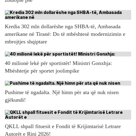
Kredia 302 mln dollarëshe nga SHBA-të, Ambasada
amerikane në Tiranë: Do të mbështesë modernizimin e
mbrojtjes shqiptare
40 milionë lekë për sportistët! Ministri Gonxhja:
Mbështetje për sportet joolimpike
Pushime të ngadalta. Një himn për ata që nuk nisen
gjëkundi!
QKLL shpall fituesit e Fondit të Krijimtarisë Letrare
Autorët e Rinj 2026!