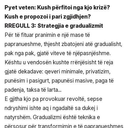
Pyet veten: Kush përfitoi nga kjo krizë?
Kush e propozoi i pari zgjidhjen?
RREGULL 3: Strategjia e gradualizmit
Për të fituar pranimin e një mase të
papranueshme, thjesht zbatojeni atë gradualisht,
pak nga pak, gjatë viteve të njëpasnjëshme.
Kështu u vendosën kushte rrënjësisht të reja
gjatë dekadave: qeveri minimale, privatizim,
punësim i pasigurt, papunësi masive, paga të
padenja, taksa të larta...
E gjitha kjo pa provokuar revoltë, sepse
ndryshimi ishte aq i ngadaltë sa dukej i
natyrshëm. Gradualizmi është teknika e
përsosur për transformimin e të papranueshmes