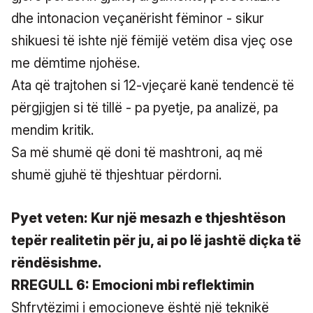
dhe intonacion veçanërisht fëminor - sikur
shikuesi të ishte një fëmijë vetëm disa vjeç ose
me dëmtime njohëse.
Ata që trajtohen si 12-vjeçarë kanë tendencë të
përgjigjen si të tillë - pa pyetje, pa analizë, pa
mendim kritik.
Sa më shumë që doni të mashtroni, aq më
shumë gjuhë të thjeshtuar përdorni.
Pyet veten: Kur një mesazh e thjeshtëson
tepër realitetin për ju, ai po lë jashtë diçka të
rëndësishme.
RREGULL 6: Emocioni mbi reflektimin
Shfrytëzimi i emocioneve është një teknikë