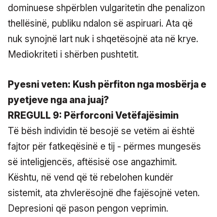
dominuese shpërblen vulgaritetin dhe penalizon
thellësinë, publiku ndalon së aspiruari. Ata që
nuk synojnë lart nuk i shqetësojnë ata në krye.
Mediokriteti i shërben pushtetit.
Pyesni veten: Kush përfiton nga mosbërja e
pyetjeve nga ana juaj?
RREGULL 9: Përforconi Vetëfajësimin
Të bësh individin të besojë se vetëm ai është
fajtor për fatkeqësinë e tij - përmes mungesës
së inteligjencës, aftësisë ose angazhimit.
Kështu, në vend që të rebelohen kundër
sistemit, ata zhvlerësojnë dhe fajësojnë veten.
Depresioni që pason pengon veprimin.