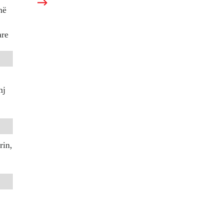
në
are
nj
rin,