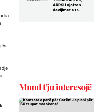
ARRSH njofton
devijimet e tr...
çadra
h
lgës
adje
na
Mund t’ju interesojë
i
uk