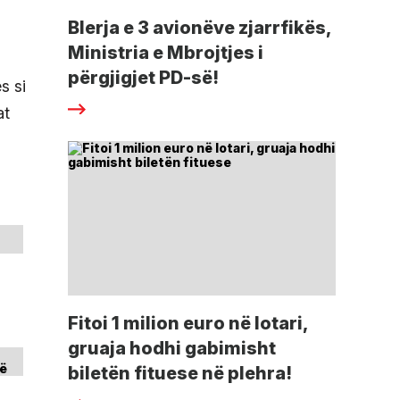
Blerja e 3 avionëve zjarrfikës,
Ministria e Mbrojtjes i
përgjigjet PD-së!
s si
at
Fitoi 1 milion euro në lotari,
gruaja hodhi gabimisht
biletën fituese në plehra!