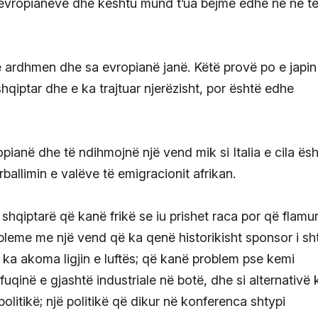
rë evropianëve dhe kështu mund t’ua bëjmë edhe ne në t
 të ardhmen dhe sa evropianë janë. Këtë provë po e japi
shqiptar dhe e ka trajtuar njerëzisht, por është edhe
ropianë dhe të ndihmojnë një vend mik si Italia e cila ës
allimin e valëve të emigracionit afrikan.
hqiptarë që kanë frikë se iu prishet raca por që flamu
robleme me një vend që ka qenë historikisht sponsor i sht
 ka akoma ligjin e luftës; që kanë problem pse kemi
qinë e gjashtë industriale në botë, dhe si alternativë
olitikë; një politikë që dikur në konferenca shtypi