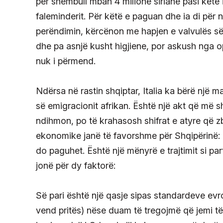
për shembull mban 4 milionë sirianë pasi këtë 
faleminderit. Për këtë e paguan dhe ia di për
perëndimin, kërcënon me hapjen e valvulës s
dhe pa asnjë kusht higjiene, por askush nga o
nuk i përmend.
Ndërsa në rastin shqiptar, Italia ka bërë një m
së emigracionit afrikan. Është një akt që më 
ndihmon, po të krahasosh shifrat e atyre që zb
ekonomike janë të favorshme për Shqipërinë: 
do paguhet. Është një mënyrë e trajtimit si p
jonë për dy faktorë:
Së pari është një qasje sipas standardeve evro
vend pritës) nëse duam të tregojmë që jemi të