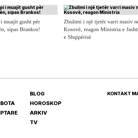
i muajit gusht për
Zbulimi i një tjetër varri masiv n
ën, sipas Brankos!
Kosovë, reagon Ministria e Jash
e Shqipërisë
BLOG
KONTAKT M
 BOTA
HOROSKOP
IPTARE
ARKIV
TV