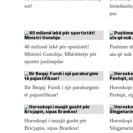
sot!
bioteknolo
pse
40 milionë lekë për sportistët!
Pushime të
Ministri Gonxhja: Mbështetje për
ata që nuk
sportet joolimpike
Ilir Beqaj: Fundi i një paraburgimi
Horoskopi 
të pajustifikuar!
Peshqit, s
Horoskopi i muajit gusht për
Horoskopi 
Bricjapin, sipas Brankos!
Shigjetari