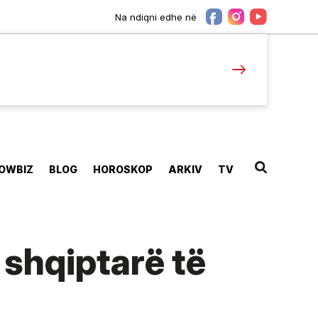
Na ndiqni edhe në
OWBIZ
BLOG
HOROSKOP
ARKIV
TV
shqiptarë të