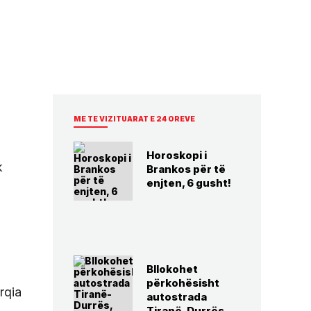
ME TE VIZITUARAT E 24 OREVE
Horoskopi i
k
Brankos për të
enjten, 6 gusht!
Bllokohet
përkohësisht
rqia
autostrada
Tiranë-Durrës,