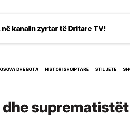
në kanalin zyrtar të Dritare TV!
OSOVA DHE BOTA
HISTORI SHQIPTARE
STIL JETE
SH
 dhe suprematistët 