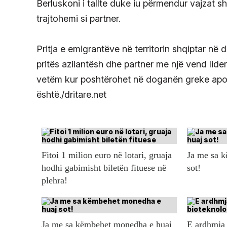
Berluskoni i tallte duke iu përmendur vajzat sh
trajtohemi si partner.
Pritja e emigrantëve në territorin shqiptar në d
pritës azilantësh dhe partner me një vend lider
vetëm kur poshtërohet në doganën greke apo ia
është./dritare.net
Fitoi 1 milion euro në lotari, gruaja
Ja me sa 
hodhi gabimisht biletën fituese në
sot!
plehra!
Ja me sa këmbehet monedha e huaj
E ardhmja 