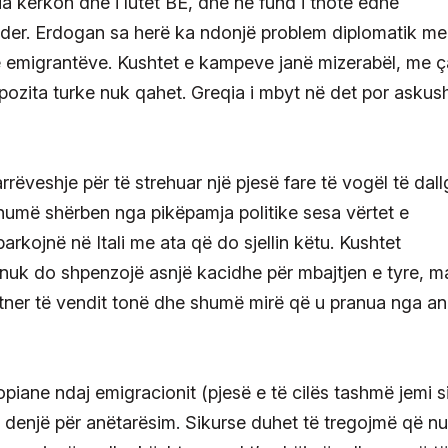
ia kërkon dhe i lutet BE, dhe në fund i thotë edhe
 nder. Erdogan sa herë ka ndonjë problem diplomatik me
ë emigrantëve. Kushtet e kampeve janë mizerabël, me 
pozita turke nuk qahet. Greqia i mbyt në det por askus
arrëveshje për të strehuar një pjesë fare të vogël të dal
shumë shërben nga pikëpamja politike sesa vërtet e
arkojnë në Itali me ata që do sjellin këtu. Kushtet
nuk do shpenzojë asnjë kacidhe për mbajtjen e tyre, m
artner të vendit tonë dhe shumë mirë që u pranua nga a
piane ndaj emigracionit (pjesë e të cilës tashmë jemi s
 denjë për anëtarësim. Sikurse duhet të tregojmë që n