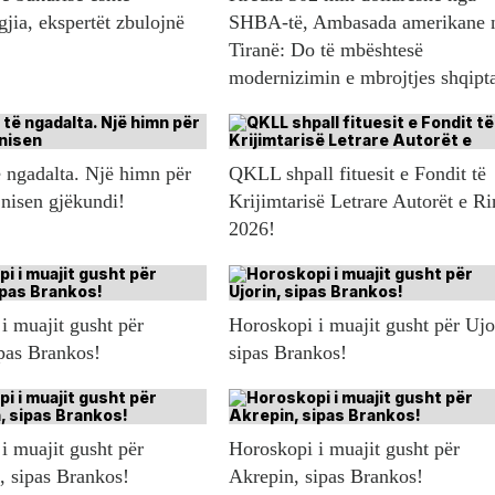
gjia, ekspertët zbulojnë
SHBA-të, Ambasada amerikane 
Tiranë: Do të mbështesë
modernizimin e mbrojtjes shqipt
 ngadalta. Një himn për
QKLL shpall fituesit e Fondit të
 nisen gjëkundi!
Krijimtarisë Letrare Autorët e Ri
2026!
i muajit gusht për
Horoskopi i muajit gusht për Ujo
ipas Brankos!
sipas Brankos!
i muajit gusht për
Horoskopi i muajit gusht për
n, sipas Brankos!
Akrepin, sipas Brankos!