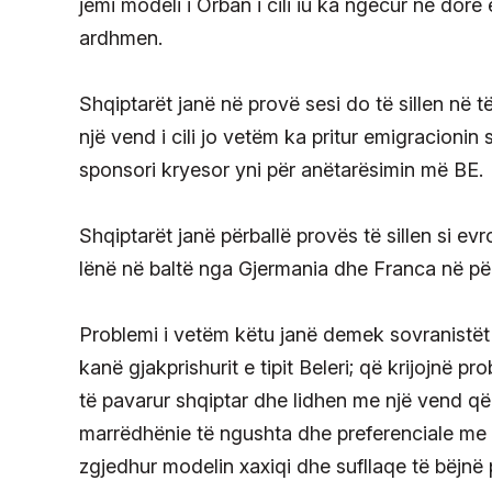
jemi modeli i Orban i cili iu ka ngecur në do
ardhmen.
Shqiptarët janë në provë sesi do të sillen në
një vend i cili jo vetëm ka pritur emigracionin 
sponsori kryesor yni për anëtarësimin më BE.
Shqiptarët janë përballë provës të sillen si ev
lënë në baltë nga Gjermania dhe Franca në përb
Problemi i vetëm këtu janë demek sovranistët s
kanë gjakprishurit e tipit Beleri; që krijojnë p
të pavarur shqiptar dhe lidhen me një vend që
marrëdhënie të ngushta dhe preferenciale me fu
zgjedhur modelin xaxiqi dhe sufllaqe të bëjnë p