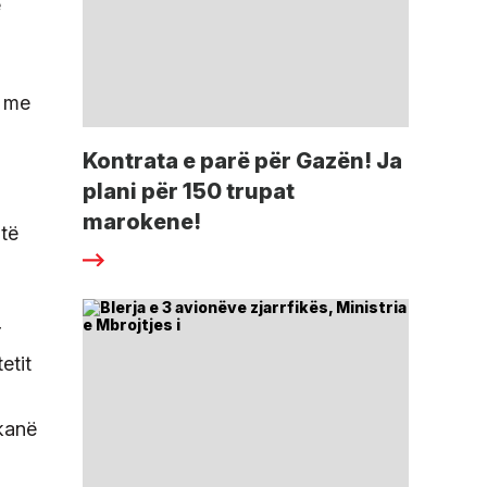
ë
n me
Kontrata e parë për Gazën! Ja
plani për 150 trupat
marokene!
htë
r
etit
 kanë