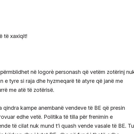
të përmblidhet në logorè personash që vetëm zotërinj nu
n e tyre si raja dhe hyzmeqarë të atyre që janë me
urrë me atë të zotërisë.
a qindra kampe anembanë vendeve të BE që presin
vuar edhe vetë. Politika të tilla për frenimin e
ende të cilat nuk mund t’i quash vende vasale të BE. Tu