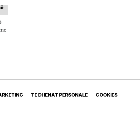
ë
tme
ARKETING
TE DHENAT PERSONALE
COOKIES