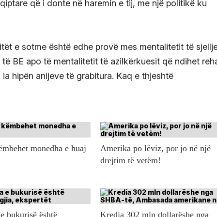
qiptare që i donte në haremin e tij, me një politikë ku
itët e sotme është edhe provë mes mentalitetit të sjellje
 të BE apo të mentalitetit të azilkërkuesit që ndihet reh
 hipën anijeve të grabitura. Kaq e thjeshtë
këmbehet monedha e huaj
Amerika po lëviz, por jo në një
drejtim të vetëm!
e bukurisë është
Kredia 302 mln dollarëshe nga