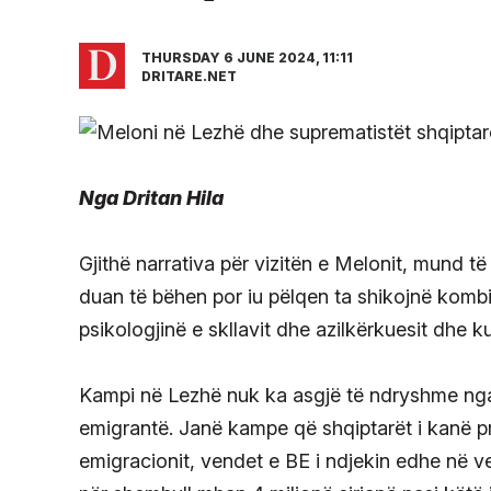
THURSDAY 6 JUNE 2024, 11:11
DRITARE.NET
Nga Dritan Hila
Gjithë narrativa për vizitën e Melonit, mund 
duan të bëhen por iu pëlqen ta shikojnë kombi
psikologjinë e skllavit dhe azilkërkuesit dhe k
Kampi në Lezhë nuk ka asgjë të ndryshme ng
emigrantë. Janë kampe që shqiptarët i kanë pro
emigracionit, vendet e BE i ndjekin edhe në v