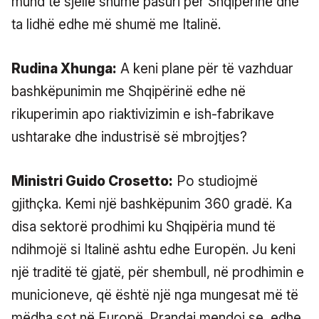
mund të sjellë shumë pasuri për Shqipërinë dhe
ta lidhë edhe më shumë me Italinë.
Rudina Xhunga:
A keni plane për të vazhduar
bashkëpunimin me Shqipërinë edhe në
rikuperimin apo riaktivizimin e ish-fabrikave
ushtarake dhe industrisë së mbrojtjes?
Ministri Guido Crosetto:
Po studiojmë
gjithçka. Kemi një bashkëpunim 360 gradë. Ka
disa sektorë prodhimi ku Shqipëria mund të
ndihmojë si Italinë ashtu edhe Europën. Ju keni
një traditë të gjatë, për shembull, në prodhimin e
municioneve, që është një nga mungesat më të
mëdha sot në Europë. Prandaj mendoj se, edhe