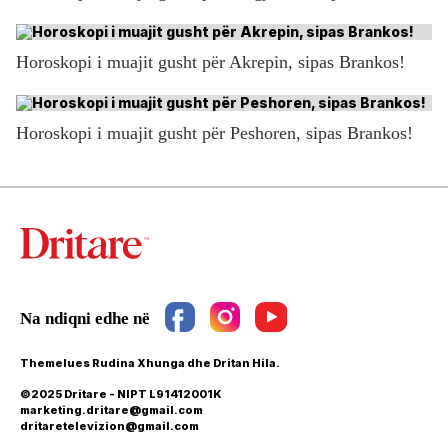
Horoskopi i muajit gusht për Akrepin, sipas Brankos!
Horoskopi i muajit gusht për Peshoren, sipas Brankos!
Themelues Rudina Xhunga dhe Dritan Hila.
©2025 Dritare - NIPT L91412001K
marketing.dritare@gmail.com
dritaretelevizion@gmail.com