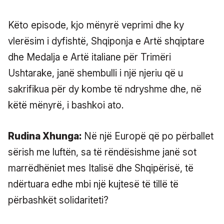
Këto episode, kjo mënyrë veprimi dhe ky
vlerësim i dyfishtë, Shqiponja e Artë shqiptare
dhe Medalja e Artë italiane për Trimëri
Ushtarake, janë shembulli i një njeriu që u
sakrifikua për dy kombe të ndryshme dhe, në
këtë mënyrë, i bashkoi ato.
Rudina Xhunga:
Në një Europë që po përballet
sërish me luftën, sa të rëndësishme janë sot
marrëdhëniet mes Italisë dhe Shqipërisë, të
ndërtuara edhe mbi një kujtesë të tillë të
përbashkët solidariteti?