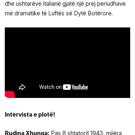
dhe ushtarëve italianë gjatë një prej periudhave
më dramatike të Luftës së Dytë Botërore.
Intervista e plotë!
Rudina Xhunga:
Pas 8 shtatorit 1943, mijëra