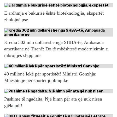
E ardhmja e bukurisë është bioteknologjia, ekspertët
zbulojnë pse
Kredia 302 mln dollarëshe nga SHBA-të, Ambasada
amerikane në Tiranë: Do të mbështesë modernizimin e
mbrojtjes shqiptare
40 milionë lekë për sportistët! Ministri Gonxhja:
Mbështetje për sportet joolimpike
Pushime të ngadalta. Një himn për ata që nuk nisen
gjëkundi!