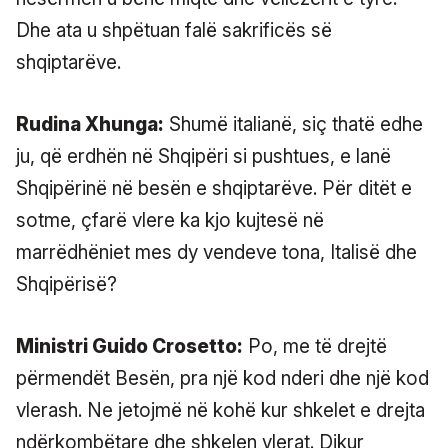
Dhe ata u shpëtuan falë sakrificës së
shqiptarëve.
Rudina Xhunga:
Shumë italianë, siç thatë edhe
ju, që erdhën në Shqipëri si pushtues, e lanë
Shqipërinë në besën e shqiptarëve. Për ditët e
sotme, çfarë vlere ka kjo kujtesë në
marrëdhëniet mes dy vendeve tona, Italisë dhe
Shqipërisë?
Ministri Guido Crosetto:
Po, me të drejtë
përmendët Besën, pra një kod nderi dhe një kod
vlerash. Ne jetojmë në kohë kur shkelet e drejta
ndërkombëtare dhe shkelen vlerat. Dikur