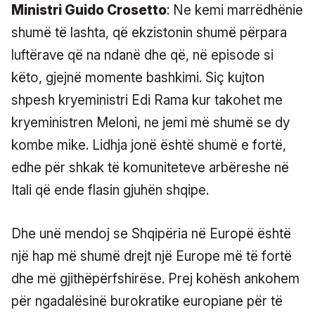
Ministri Guido Crosetto
: Ne kemi marrëdhënie
shumë të lashta, që ekzistonin shumë përpara
luftërave që na ndanë dhe që, në episode si
këto, gjejnë momente bashkimi. Siç kujton
shpesh kryeministri Edi Rama kur takohet me
kryeministren Meloni, ne jemi më shumë se dy
kombe mike. Lidhja jonë është shumë e fortë,
edhe për shkak të komuniteteve arbëreshe në
Itali që ende flasin gjuhën shqipe.
Dhe unë mendoj se Shqipëria në Europë është
një hap më shumë drejt një Europe më të fortë
dhe më gjithëpërfshirëse. Prej kohësh ankohem
për ngadalësinë burokratike europiane për të