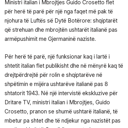
Ministri italian i Mbrojtjes Guido Crosetto flet
për herë të parë për një nga faqet më pak të
njohura të Luftës së Dytë Botërore: shqiptarët
që strehuan dhe mbrojtën ushtarët italianë pas
armëpushimit me Gjermaninë naziste.
Për herë të parë, një funksionar kaq i lartë i
shtetit italian flet publikisht dhe në mënyrë kaq të
drejtpërdrejtë për rolin e shqiptarëve në
shpëtimin e mijëra ushtarëve italianë pas 8
shtatorit 1943. Në një intervistë ekskluzive për
Dritare TV, ministri italian i Mbrojtjes, Guido
Crosetto, pranon se shumë ushtarë italianë, të
mbetur pa shtet dhe të ndjekur nga nazistët pas