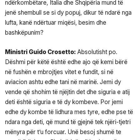
ndërkombëtare, Italia dhe Shqipëria mund të
jenë shembull se si dy popuj, dikur të ndarë nga
lufta, kanë ndërtuar miqësi, besim dhe
bashkëpunim?
Ministri Guido Crosetto:
Absolutisht po.
Dëshmi për këtë është edhe ajo që kemi bërë
në fushën e mbrojtjes vitet e fundit, si në
aviacion ashtu edhe tani në marinë. Jemi dy
vende që shohim të njëjtin det dhe siguria e atij
deti është siguria e të dy kombeve. Por jemi
edhe dy kombe të lidhura mes tyre, edhe pse të
ndara nga deti, që mund të gjejnë tek njëri-tjetri
mënyra për t’u forcuar. Unë besoj shumë te