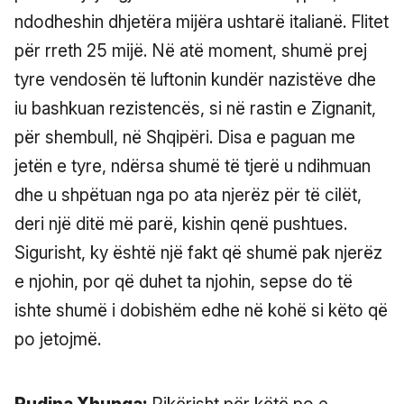
ndodheshin dhjetëra mijëra ushtarë italianë. Flitet
për rreth 25 mijë. Në atë moment, shumë prej
tyre vendosën të luftonin kundër nazistëve dhe
iu bashkuan rezistencës, si në rastin e Zignanit,
për shembull, në Shqipëri. Disa e paguan me
jetën e tyre, ndërsa shumë të tjerë u ndihmuan
dhe u shpëtuan nga po ata njerëz për të cilët,
deri një ditë më parë, kishin qenë pushtues.
Sigurisht, ky është një fakt që shumë pak njerëz
e njohin, por që duhet ta njohin, sepse do të
ishte shumë i dobishëm edhe në kohë si këto që
po jetojmë.