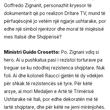
Goffredo Zignanit, personazhit kryesor të
dokumentarit që po realizon Dritare TV, mund të
përfaqësojnë jo vetëm një ngjarje ushtarake, por
edhe një simbol njerëzor dhe moral të miqësisë
mes Italisë dhe Shqipërisë?
Ministri Guido Crosetto:
Po. Zignani vdiq si
hero. Ai u pushkatua pasi i rezistoi torturave pa
treguar se ku ndodhej rezistenca shqiptare. Nuk
foli. Ai dhe koloneli Raucci gjetën të dy vdekjen
për shkak të rezistencës së tyre. Për këtë
arsye, ai mori Medaljen e Artë të Trimërisë
Ushtarake në Itali, por edhe dekoratën më të
lartë shqiptare, dhe për këtë ne jemi mirënjohës.