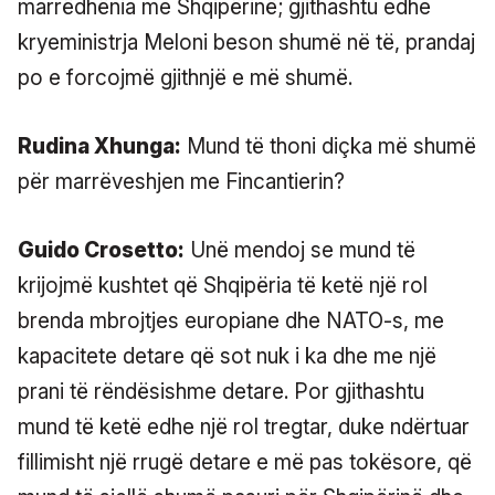
marrëdhënia me Shqipërinë; gjithashtu edhe
kryeministrja Meloni beson shumë në të, prandaj
po e forcojmë gjithnjë e më shumë.
Rudina Xhunga:
Mund të thoni diçka më shumë
për marrëveshjen me Fincantierin?
Guido Crosetto:
Unë mendoj se mund të
krijojmë kushtet që Shqipëria të ketë një rol
brenda mbrojtjes europiane dhe NATO-s, me
kapacitete detare që sot nuk i ka dhe me një
prani të rëndësishme detare. Por gjithashtu
mund të ketë edhe një rol tregtar, duke ndërtuar
fillimisht një rrugë detare e më pas tokësore, që