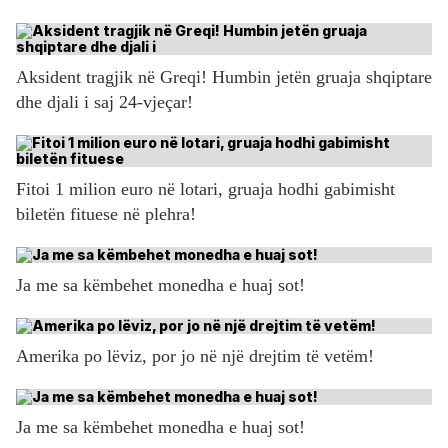
Aksident tragjik në Greqi! Humbin jetën gruaja shqiptare
dhe djali i saj 24-vjeçar!
Fitoi 1 milion euro në lotari, gruaja hodhi gabimisht
biletën fituese në plehra!
Ja me sa këmbehet monedha e huaj sot!
Amerika po lëviz, por jo në një drejtim të vetëm!
Ja me sa këmbehet monedha e huaj sot!