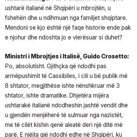
ushtarë italianë në Shqipëri u mbrojtën, u
fshehën dhe u ndihmuan nga familjet shqiptare.
Mendoni se kjo është një faqe historie ende pak
e njohur dhe ndoshta jo e vlerësuar si duhet?
Ministri i Mbrojtjes i Italisë, Guido Crosetto:
Po, absolutisht. Gjithçka që ndodhi pas
armëpushimit të Cassibiles, i cili u bë publik më
8 shtator, megjithëse ishte nënshkruar më 3
shtator, ishte dramatike. Dhjetëra mijëra
ushtarakë italianë ndodheshin jashtë vendit dhe
u gjendën menjëherë të sulmuar nga nazistët,
me të cilët kishin qenë aleatë deri një ditë më
parë. E njëjta gjë ndodhi edhe në Shqipëri, ku