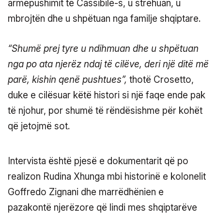
armëpushimit të Cassibile-s, u strehuan, u
mbrojtën dhe u shpëtuan nga familje shqiptare.
“Shumë prej tyre u ndihmuan dhe u shpëtuan
nga po ata njerëz ndaj të cilëve, deri një ditë më
parë, kishin qenë pushtues”,
thotë Crosetto,
duke e cilësuar këtë histori si një faqe ende pak
të njohur, por shumë të rëndësishme për kohët
që jetojmë sot.
Intervista është pjesë e dokumentarit që po
realizon Rudina Xhunga mbi historinë e kolonelit
Goffredo Zignani dhe marrëdhënien e
pazakontë njerëzore që lindi mes shqiptarëve