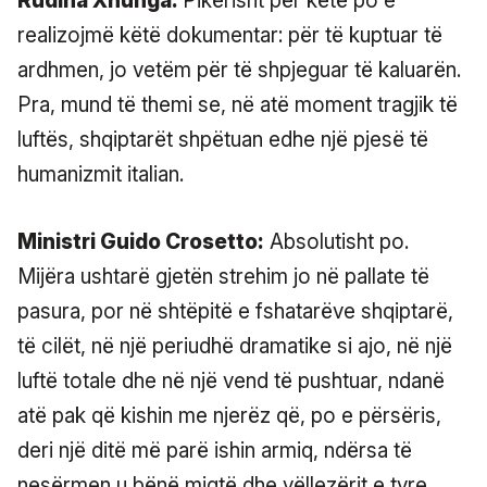
Rudina Xhunga:
Pikërisht për këtë po e
realizojmë këtë dokumentar: për të kuptuar të
ardhmen, jo vetëm për të shpjeguar të kaluarën.
Pra, mund të themi se, në atë moment tragjik të
luftës, shqiptarët shpëtuan edhe një pjesë të
humanizmit italian.
Ministri Guido Crosetto:
Absolutisht po.
Mijëra ushtarë gjetën strehim jo në pallate të
pasura, por në shtëpitë e fshatarëve shqiptarë,
të cilët, në një periudhë dramatike si ajo, në një
luftë totale dhe në një vend të pushtuar, ndanë
atë pak që kishin me njerëz që, po e përsëris,
deri një ditë më parë ishin armiq, ndërsa të
nesërmen u bënë miqtë dhe vëllezërit e tyre.