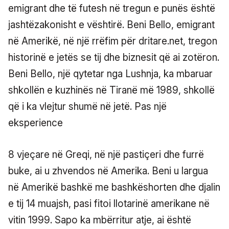
emigrant dhe të futesh në tregun e punës është
jashtëzakonisht e vështirë. Beni Bello, emigrant
në Amerikë, në një rrëfim për dritare.net, tregon
historinë e jetës se tij dhe biznesit që ai zotëron.
Beni Bello, një qytetar nga Lushnja, ka mbaruar
shkollën e kuzhinës në Tiranë më 1989, shkollë
që i ka vlejtur shumë në jetë. Pas një
eksperience
8 vjeçare në Greqi, në një pastiçeri dhe furrë
buke, ai u zhvendos në Amerika. Beni u largua
në Amerikë bashkë me bashkëshorten dhe djalin
e tij 14 muajsh, pasi fitoi llotarinë amerikane në
vitin 1999. Sapo ka mbërritur atje, ai është