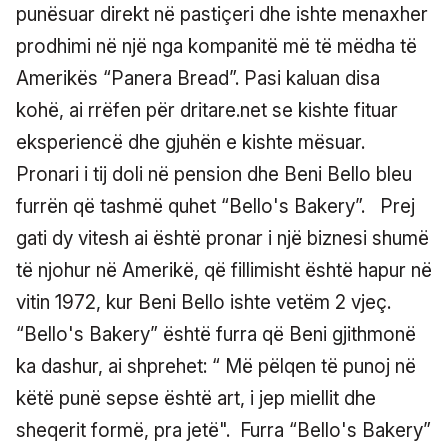
punësuar direkt në pastiçeri dhe ishte menaxher
prodhimi në një nga kompanitë më të mëdha të
Amerikës “Panera Bread”. Pasi kaluan disa
kohë, ai rrëfen për dritare.net se kishte fituar
eksperiencë dhe gjuhën e kishte mësuar.
Pronari i tij doli në pension dhe Beni Bello bleu
furrën që tashmë quhet “Bello's Bakery”.
Prej
gati dy vitesh ai është pronar i një biznesi shumë
të njohur në Amerikë, që fillimisht është hapur në
vitin 1972, kur Beni Bello ishte vetëm 2 vjeç.
“Bello's Bakery” është furra që Beni gjithmonë
ka dashur, ai shprehet: “ Më pëlqen të punoj në
këtë punë sepse është art, i jep miellit dhe
sheqerit formë, pra jetë".
Furra “Bello's Bakery”