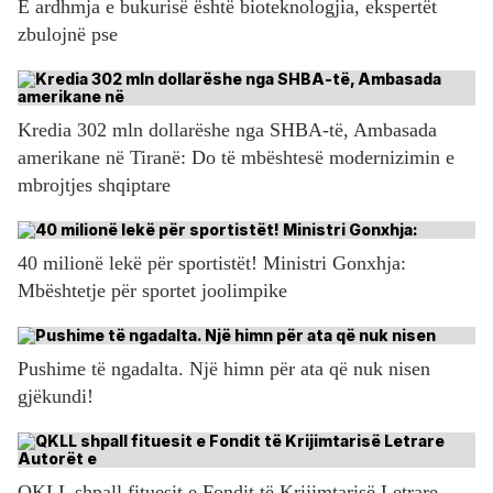
E ardhmja e bukurisë është bioteknologjia, ekspertët
zbulojnë pse
Kredia 302 mln dollarëshe nga SHBA-të, Ambasada
amerikane në Tiranë: Do të mbështesë modernizimin e
mbrojtjes shqiptare
40 milionë lekë për sportistët! Ministri Gonxhja:
Mbështetje për sportet joolimpike
Pushime të ngadalta. Një himn për ata që nuk nisen
gjëkundi!
QKLL shpall fituesit e Fondit të Krijimtarisë Letrare