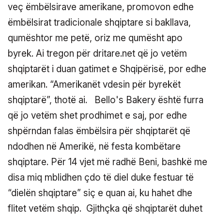
veç ëmbëlsirave amerikane, promovon edhe
ëmbëlsirat tradicionale shqiptare si bakllava,
qumështor me petë, oriz me qumësht apo
byrek. Ai tregon për dritare.net që jo vetëm
shqiptarët i duan gatimet e Shqipërisë, por edhe
amerikan. “Amerikanët vdesin për byrekët
shqiptarë”, thotë ai.
Bello's Bakery është furra
që jo vetëm shet prodhimet e saj, por edhe
shpërndan falas ëmbëlsira për shqiptarët që
ndodhen në Amerikë, në festa kombëtare
shqiptare. Për 14 vjet më radhë Beni, bashkë me
disa miq mblidhen çdo të diel duke festuar të
“dielën shqiptare” siç e quan ai, ku hahet dhe
flitet vetëm shqip.
Gjithçka që shqiptarët duhet