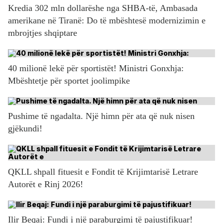
Kredia 302 mln dollarëshe nga SHBA-të, Ambasada
amerikane në Tiranë: Do të mbështesë modernizimin e
mbrojtjes shqiptare
40 milionë lekë për sportistët! Ministri Gonxhja:
Mbështetje për sportet joolimpike
Pushime të ngadalta. Një himn për ata që nuk nisen
gjëkundi!
QKLL shpall fituesit e Fondit të Krijimtarisë Letrare
Autorët e Rinj 2026!
Ilir Beqaj: Fundi i një paraburgimi të pajustifikuar!