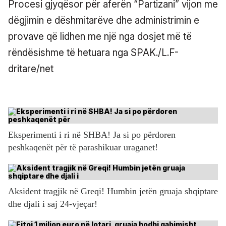
Procesi gjyqësor për aferën “Partizani” vijon me
dëgjimin e dëshmitarëve dhe administrimin e
provave që lidhen me një nga dosjet më të
rëndësishme të hetuara nga SPAK./L.F-
dritare/net
Eksperimenti i ri në SHBA! Ja si po përdoren
peshkaqenët për të parashikuar uraganet!
Aksident tragjik në Greqi! Humbin jetën gruaja shqiptare
dhe djali i saj 24-vjeçar!