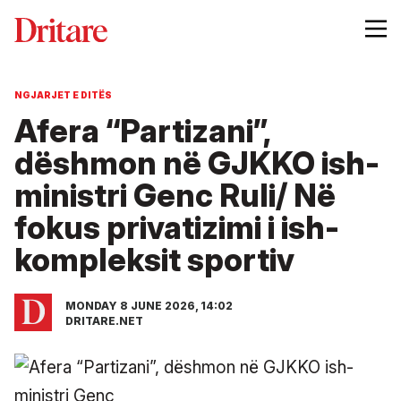
NGJARJET E DITËS
Afera “Partizani”,
dëshmon në GJKKO ish-
ministri Genc Ruli/ Në
fokus privatizimi i ish-
kompleksit sportiv
MONDAY 8 JUNE 2026, 14:02
DRITARE.NET