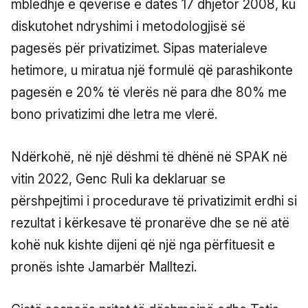
mbledhje e qeverisë e datës 17 dhjetor 2008, ku
diskutohet ndryshimi i metodologjisë së
pagesës për privatizimet. Sipas materialeve
hetimore, u miratua një formulë që parashikonte
pagesën e 20% të vlerës në para dhe 80% me
bono privatizimi dhe letra me vlerë.
Ndërkohë, në një dëshmi të dhënë në SPAK në
vitin 2022, Genc Ruli ka deklaruar se
përshpejtimi i procedurave të privatizimit erdhi si
rezultat i kërkesave të pronarëve dhe se në atë
kohë nuk kishte dijeni që një nga përfituesit e
pronës ishte Jamarbër Malltezi.