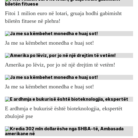
Fitoi 1 milion euro në lotari, gruaja hodhi gabimisht
biletën fituese në plehra!
Ja me sa këmbehet monedha e huaj sot!
Amerika po lëviz, por jo në një drejtim të vetëm!
Ja me sa këmbehet monedha e huaj sot!
E ardhmja e bukurisë është bioteknologjia, ekspertët
zbulojnë pse