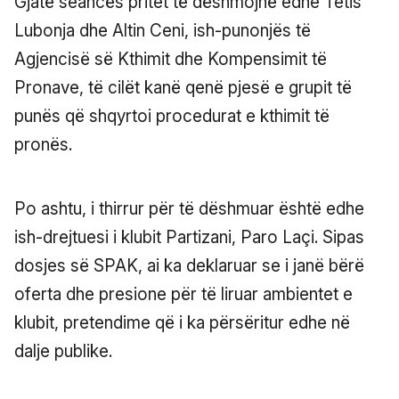
Gjatë seancës pritet të dëshmojnë edhe Tetis
Lubonja dhe Altin Ceni, ish-punonjës të
Agjencisë së Kthimit dhe Kompensimit të
Pronave, të cilët kanë qenë pjesë e grupit të
punës që shqyrtoi procedurat e kthimit të
pronës.
Po ashtu, i thirrur për të dëshmuar është edhe
ish-drejtuesi i klubit Partizani, Paro Laçi. Sipas
dosjes së SPAK, ai ka deklaruar se i janë bërë
oferta dhe presione për të liruar ambientet e
klubit, pretendime që i ka përsëritur edhe në
dalje publike.