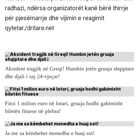
radhazi, ndërsa organizatorët kanë bërë thirrje
për pjesëmarrje dhe vijimin e reagimit
qytetar./dritare.net
Aksident tragjik në Greqi! Humbin jetën gruaja shqiptare
dhe djali i saj 24-vjeçar!
Fitoi 1 milion euro në lotari, gruaja hodhi gabimisht
biletën fituese në plehra!
Ja me sa këmbehet monedha e huaj sot!