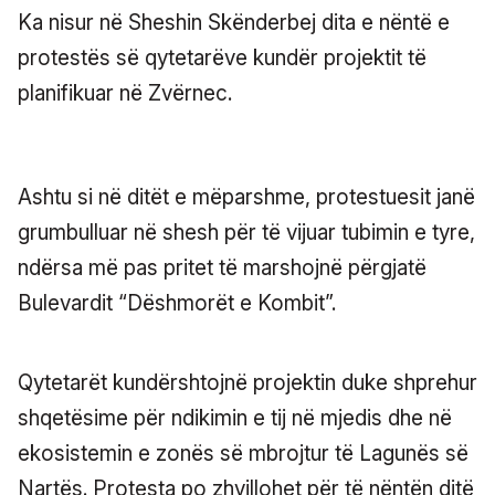
Ka nisur në Sheshin Skënderbej dita e nëntë e
protestës së qytetarëve kundër projektit të
planifikuar në Zvërnec.
Ashtu si në ditët e mëparshme, protestuesit janë
grumbulluar në shesh për të vijuar tubimin e tyre,
ndërsa më pas pritet të marshojnë përgjatë
Bulevardit “Dëshmorët e Kombit”.
Qytetarët kundërshtojnë projektin duke shprehur
shqetësime për ndikimin e tij në mjedis dhe në
ekosistemin e zonës së mbrojtur të Lagunës së
Nartës. Protesta po zhvillohet për të nëntën ditë