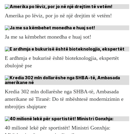
Amerika po lëviz, por jo në një drejtim të vetëm!
Ja me sa këmbehet monedha e huaj sot!
E ardhmja e bukurisë është bioteknologjia, ekspertët
zbulojnë pse
Kredia 302 mln dollarëshe nga SHBA-të, Ambasada
amerikane në Tiranë: Do të mbështesë modernizimin e
mbrojtjes shqiptare
40 milionë lekë për sportistët! Ministri Gonxhja: