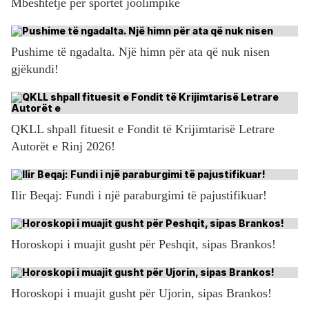
Mbështetje për sportet joolimpike
Pushime të ngadalta. Një himn për ata që nuk nisen
gjëkundi!
QKLL shpall fituesit e Fondit të Krijimtarisë Letrare
Autorët e Rinj 2026!
Ilir Beqaj: Fundi i një paraburgimi të pajustifikuar!
Horoskopi i muajit gusht për Peshqit, sipas Brankos!
Horoskopi i muajit gusht për Ujorin, sipas Brankos!