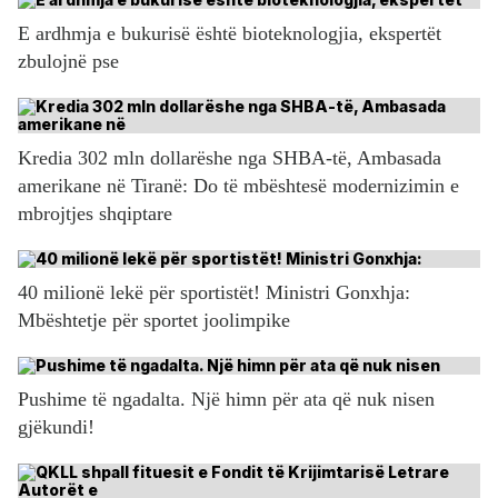
E ardhmja e bukurisë është bioteknologjia, ekspertët
zbulojnë pse
Kredia 302 mln dollarëshe nga SHBA-të, Ambasada
amerikane në Tiranë: Do të mbështesë modernizimin e
mbrojtjes shqiptare
40 milionë lekë për sportistët! Ministri Gonxhja:
Mbështetje për sportet joolimpike
Pushime të ngadalta. Një himn për ata që nuk nisen
gjëkundi!