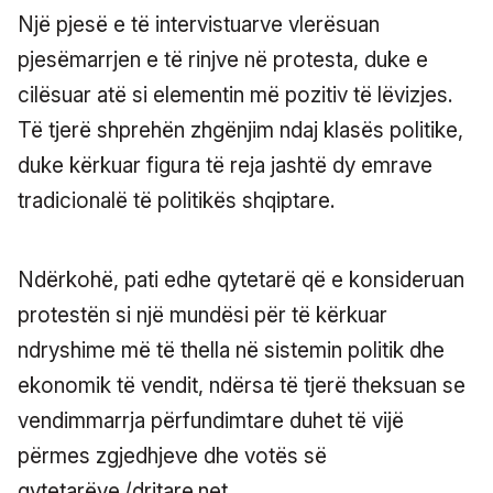
Një pjesë e të intervistuarve vlerësuan
pjesëmarrjen e të rinjve në protesta, duke e
cilësuar atë si elementin më pozitiv të lëvizjes.
Të tjerë shprehën zhgënjim ndaj klasës politike,
duke kërkuar figura të reja jashtë dy emrave
tradicionalë të politikës shqiptare.
Ndërkohë, pati edhe qytetarë që e konsideruan
protestën si një mundësi për të kërkuar
ndryshime më të thella në sistemin politik dhe
ekonomik të vendit, ndërsa të tjerë theksuan se
vendimmarrja përfundimtare duhet të vijë
përmes zgjedhjeve dhe votës së
qytetarëve./dritare.net