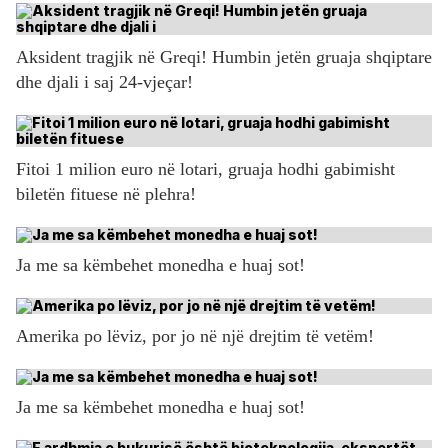
Aksident tragjik në Greqi! Humbin jetën gruaja shqiptare
dhe djali i saj 24-vjeçar!
Fitoi 1 milion euro në lotari, gruaja hodhi gabimisht
biletën fituese në plehra!
Ja me sa këmbehet monedha e huaj sot!
Amerika po lëviz, por jo në një drejtim të vetëm!
Ja me sa këmbehet monedha e huaj sot!