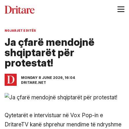
NGJARJET E DITËS
Ja çfarë mendojnë
shqiptarët për
protestat!
MONDAY 8 JUNE 2026, 16:04
DRITARE.NET
Qytetarët e intervistuar në Vox Pop-in e
DritareTV kanë shprehur mendime të ndryshme