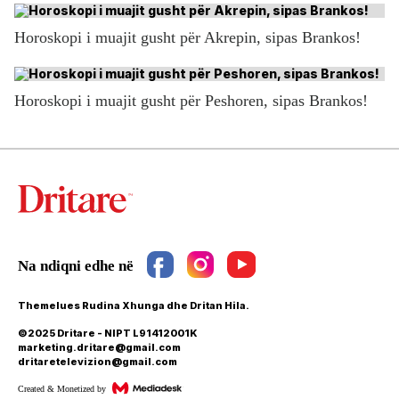
Horoskopi i muajit gusht për Akrepin, sipas Brankos!
Horoskopi i muajit gusht për Peshoren, sipas Brankos!
Themelues Rudina Xhunga dhe Dritan Hila.
©2025 Dritare - NIPT L91412001K
marketing.dritare@gmail.com
dritaretelevizion@gmail.com
Created & Monetized by