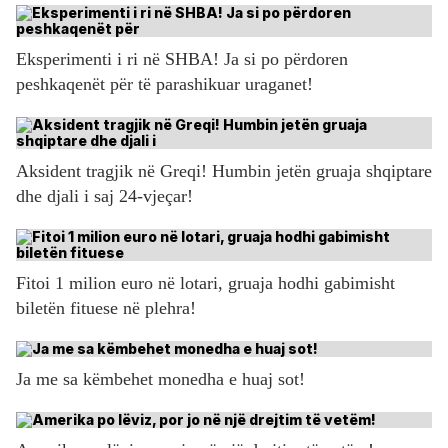
Eksperimenti i ri në SHBA! Ja si po përdoren
peshkaqenët për të parashikuar uraganet!
Aksident tragjik në Greqi! Humbin jetën gruaja shqiptare
dhe djali i saj 24-vjeçar!
Fitoi 1 milion euro në lotari, gruaja hodhi gabimisht
biletën fituese në plehra!
Ja me sa këmbehet monedha e huaj sot!