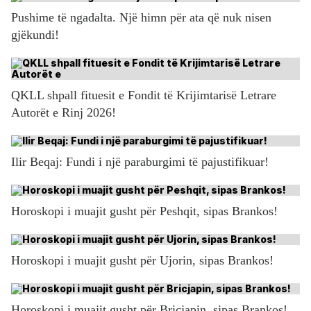
Pushime të ngadalta. Një himn për ata që nuk nisen
gjëkundi!
QKLL shpall fituesit e Fondit të Krijimtarisë Letrare
Autorët e Rinj 2026!
Ilir Beqaj: Fundi i një paraburgimi të pajustifikuar!
Horoskopi i muajit gusht për Peshqit, sipas Brankos!
Horoskopi i muajit gusht për Ujorin, sipas Brankos!
Horoskopi i muajit gusht për Bricjapin, sipas Brankos!