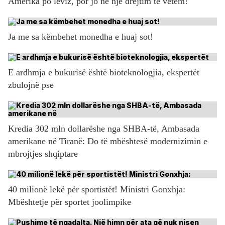
Amerika po lëviz, por jo në një drejtim të vetëm!
Ja me sa këmbehet monedha e huaj sot!
E ardhmja e bukurisë është bioteknologjia, ekspertët
zbulojnë pse
Kredia 302 mln dollarëshe nga SHBA-të, Ambasada
amerikane në Tiranë: Do të mbështesë modernizimin e
mbrojtjes shqiptare
40 milionë lekë për sportistët! Ministri Gonxhja:
Mbështetje për sportet joolimpike