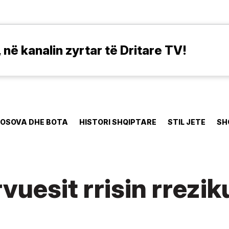
në kanalin zyrtar të Dritare TV!
OSOVA DHE BOTA
HISTORI SHQIPTARE
STIL JETE
SH
vuesit rrisin rrezi