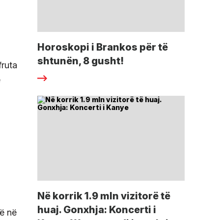
Horoskopi i Brankos për të
shtunën, 8 gusht!
fruta
ë
a
Në korrik 1.9 mln vizitorë të
huaj. Gonxhja: Koncerti i
të në