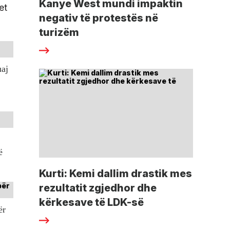
Kanye West mundi impaktin
et
negativ të protestës në
turizëm
uaj
ë
Kurti: Kemi dallim drastik mes
rezultatit zgjedhor dhe
kërkesave të LDK-së
ër