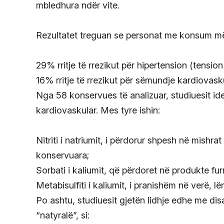
mbledhura ndër vite.
Rezultatet treguan se personat me konsum më 
29% rritje të rrezikut për hipertension (tension 
16% rritje të rrezikut për sëmundje kardiovask
Nga 58 konservues të analizuar, studiuesit ide
kardiovaskular. Mes tyre ishin:
Nitriti i natriumit, i përdorur shpesh në mishr
konservuara;
Sorbati i kaliumit, që përdoret në produkte fur
Metabisulfiti i kaliumit, i pranishëm në verë, l
Po ashtu, studiuesit gjetën lidhje edhe me d
“natyralë”, si: