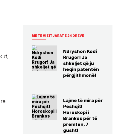
ME TE VIZITUARAT E 24 OREVE
Ndryshon Kodi
kut,
Rrugor! Ja
shkeljet që ju
heqin patentën
përgjithmonë!
Lajme të mira për
re.
Peshqit!
Horoskopi i
Brankos për të
premten, 7
gusht!