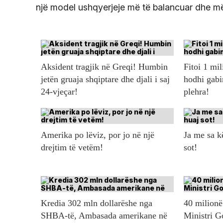
një model ushqyerjeje më të balancuar dhe më
Aksident tragjik në Greqi! Humbin
Fitoi 1 mil
jetën gruaja shqiptare dhe djali i saj
hodhi gabi
24-vjeçar!
plehra!
Amerika po lëviz, por jo në një
Ja me sa 
drejtim të vetëm!
sot!
Kredia 302 mln dollarëshe nga
40 milionë 
SHBA-të, Ambasada amerikane në
Ministri G