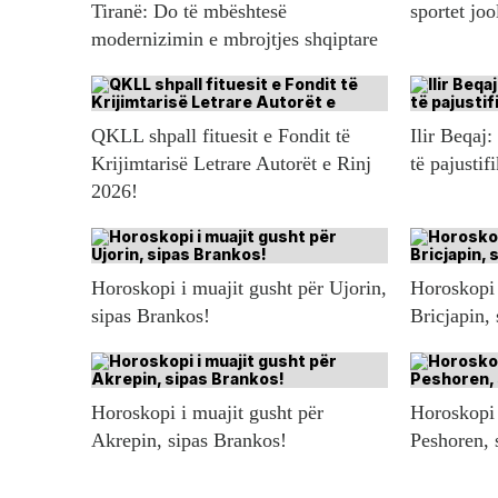
Tiranë: Do të mbështesë
sportet jo
modernizimin e mbrojtjes shqiptare
QKLL shpall fituesit e Fondit të
Ilir Beqaj:
Krijimtarisë Letrare Autorët e Rinj
të pajustif
2026!
Horoskopi i muajit gusht për Ujorin,
Horoskopi 
sipas Brankos!
Bricjapin,
Horoskopi i muajit gusht për
Horoskopi 
Akrepin, sipas Brankos!
Peshoren, 