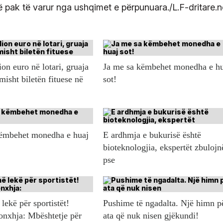
 pak të varur nga ushqimet e përpunuara./L.F-dritare.n
ion euro në lotari, gruaja
Ja me sa këmbehet monedha e h
misht biletën fituese në
sot!
këmbehet monedha e huaj
E ardhmja e bukurisë është
bioteknologjia, ekspertët zbulojn
pse
lekë për sportistët!
Pushime të ngadalta. Një himn p
onxhja: Mbështetje për
ata që nuk nisen gjëkundi!