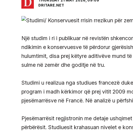
THURSDAY 21 MAY 2026, 09:09
DRITARE.NET
Një studim i ri i publikuar në revistën shken
ndikimin e konservuesve të përdorur gjerësis
hulumtimit, disa prej këtyre aditivëve mund të l
sulme në zemër dhe goditje në tru.
Studimi u realizua nga studiues francezë duke
program i madh kërkimor që prej vitit 2009 
pjesëmarrësve në Francë. Në analizë u përfsh
Pjesëmarrësit regjistronin me detaje ushqime
përbërësit. Studiuesit krahasuan nivelet e k