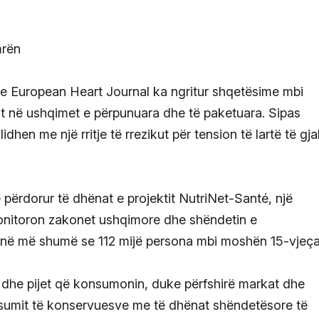
core European Heart Journal ka ngritur shqetësime mbi
ht në ushqimet e përpunuara dhe të paketuara. Sipas
idhen me një rritje të rrezikut për tension të lartë të gja
 përdorur të dhënat e projektit NutriNet-Santé, një
monitoron zakonet ushqimore dhe shëndetin e
inë më shumë se 112 mijë persona mbi moshën 15-vjeça
t dhe pijet që konsumonin, duke përfshirë markat dhe
onsumit të konservuesve me të dhënat shëndetësore të