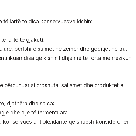
të lartë të disa konservuesve kishin:
të lartë të gjakut);
ulare, përfshirë sulmet në zemër dhe goditjet në tru.
ntifikuan disa që kishin lidhje më të forta me rrezikun
at e përpunuar si proshuta, sallamet dhe produktet e
re, djathëra dhe salca;
ëngje dhe pije të fermentuara.
isa konservues antioksidantë që shpesh konsiderohen