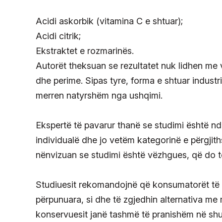
Acidi askorbik (vitamina C e shtuar);
Acidi citrik;
Ekstraktet e rozmarinës.
Autorët theksuan se rezultatet nuk lidhen me 
dhe perime. Sipas tyre, forma e shtuar indust
merren natyrshëm nga ushqimi.
Ekspertë të pavarur thanë se studimi është n
individualë dhe jo vetëm kategorinë e përgjit
nënvizuan se studimi është vëzhgues, që do t
Studiuesit rekomandojnë që konsumatorët të f
përpunuara, si dhe të zgjedhin alternativa me
konservuesit janë tashmë të pranishëm në shu