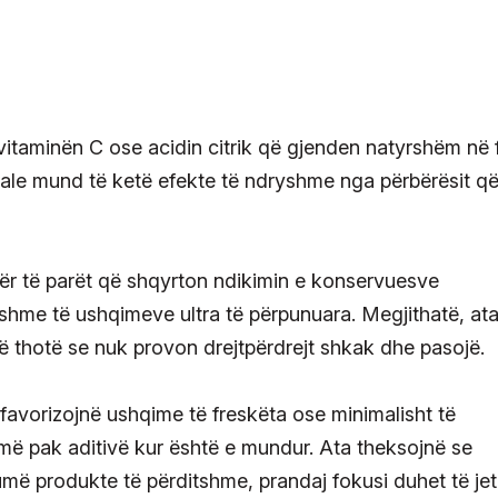
vitaminën C ose acidin citrik që gjenden natyrshëm në 
riale mund të ketë efekte të ndryshme nga përbërësit q
dër të parët që shqyrton ndikimin e konservuesve
hshme të ushqimeve ultra të përpunuara. Megjithatë, at
ë thotë se nuk provon drejtpërdrejt shkak dhe pasojë.
avorizojnë ushqime të freskëta ose minimalisht të
 më pak aditivë kur është e mundur. Ata theksojnë se
më produkte të përditshme, prandaj fokusi duhet të je