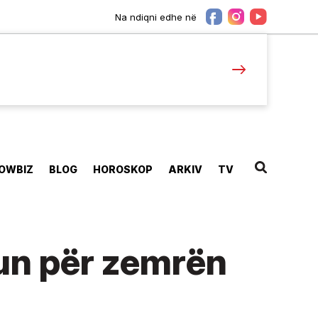
Na ndiqni edhe në
OWBIZ
BLOG
HOROSKOP
ARKIV
TV
kun për zemrën