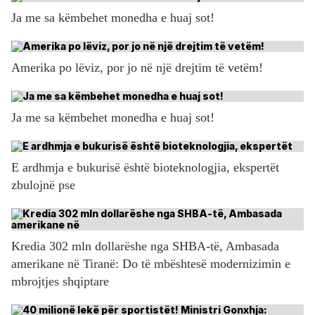
Ja me sa këmbehet monedha e huaj sot!
Amerika po lëviz, por jo në një drejtim të vetëm!
Ja me sa këmbehet monedha e huaj sot!
E ardhmja e bukurisë është bioteknologjia, ekspertët
zbulojnë pse
Kredia 302 mln dollarëshe nga SHBA-të, Ambasada
amerikane në Tiranë: Do të mbështesë modernizimin e
mbrojtjes shqiptare