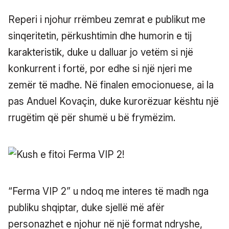
Reperi i njohur rrëmbeu zemrat e publikut me
sinqeritetin, përkushtimin dhe humorin e tij
karakteristik, duke u dalluar jo vetëm si një
konkurrent i fortë, por edhe si një njeri me
zemër të madhe. Në finalen emocionuese, ai la
pas Anduel Kovaçin, duke kurorëzuar kështu një
rrugëtim që për shumë u bë frymëzim.
“Ferma VIP 2” u ndoq me interes të madh nga
publiku shqiptar, duke sjellë më afër
personazhet e njohur në një format ndryshe,