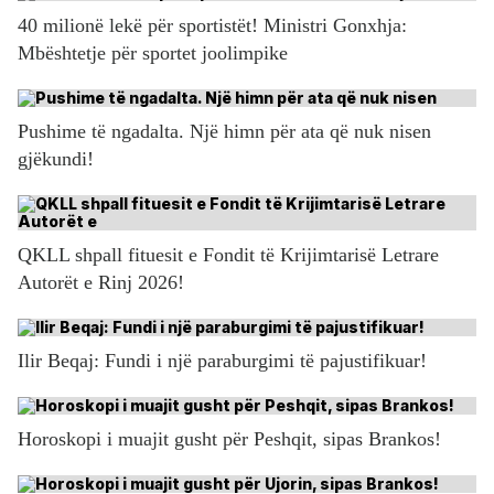
40 milionë lekë për sportistët! Ministri Gonxhja:
Mbështetje për sportet joolimpike
Pushime të ngadalta. Një himn për ata që nuk nisen
gjëkundi!
QKLL shpall fituesit e Fondit të Krijimtarisë Letrare
Autorët e Rinj 2026!
Ilir Beqaj: Fundi i një paraburgimi të pajustifikuar!
Horoskopi i muajit gusht për Peshqit, sipas Brankos!