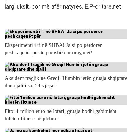
larg luksit, por më afër natyrës. E.P-dritare.net
Eksperimenti i ri në SHBA! Ja si po përdoren
peshkaqenët për të parashikuar uraganet!
Aksident tragjik në Greqi! Humbin jetën gruaja shqiptare
dhe djali i saj 24-vjeçar!
Fitoi 1 milion euro në lotari, gruaja hodhi gabimisht
biletën fituese në plehra!