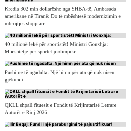
Kredia 302 mln dollarëshe nga SHBA-të, Ambasada
amerikane në Tiranë: Do të mbështesë modernizimin e
mbrojtjes shqiptare
40 milionë lekë për sportistët! Ministri Gonxhja:
Mbështetje për sportet joolimpike
Pushime të ngadalta. Një himn për ata që nuk nisen
gjëkundi!
QKLL shpall fituesit e Fondit të Krijimtarisë Letrare
Autorët e Rinj 2026!