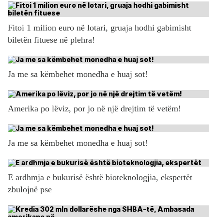
Fitoi 1 milion euro në lotari, gruaja hodhi gabimisht
biletën fituese në plehra!
Ja me sa këmbehet monedha e huaj sot!
Amerika po lëviz, por jo në një drejtim të vetëm!
Ja me sa këmbehet monedha e huaj sot!
E ardhmja e bukurisë është bioteknologjia, ekspertët
zbulojnë pse