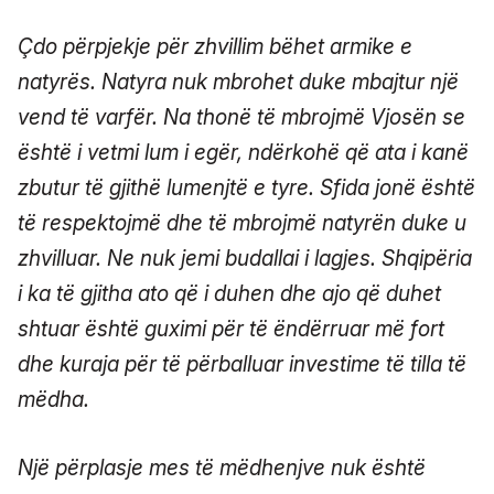
Çdo përpjekje për zhvillim bëhet armike e
natyrës. Natyra nuk mbrohet duke mbajtur një
vend të varfër. Na thonë të mbrojmë Vjosën se
është i vetmi lum i egër, ndërkohë që ata i kanë
zbutur të gjithë lumenjtë e tyre. Sfida jonë është
të respektojmë dhe të mbrojmë natyrën duke u
zhvilluar. Ne nuk jemi budallai i lagjes. Shqipëria
i ka të gjitha ato që i duhen dhe ajo që duhet
shtuar është guximi për të ëndërruar më fort
dhe kuraja për të përballuar investime të tilla të
mëdha.
Një përplasje mes të mëdhenjve nuk është