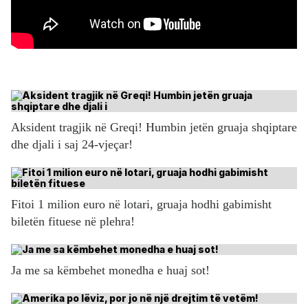
Aksident tragjik në Greqi! Humbin jetën gruaja shqiptare
dhe djali i saj 24-vjeçar!
Fitoi 1 milion euro në lotari, gruaja hodhi gabimisht
biletën fituese në plehra!
Ja me sa këmbehet monedha e huaj sot!