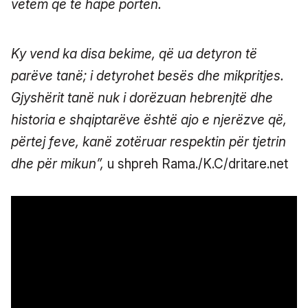
vetëm që të hapë portën.
Ky vend ka disa bekime, që ua detyron të
parëve tanë; i detyrohet besës dhe mikpritjes.
Gjyshërit tanë nuk i dorëzuan hebrenjtë dhe
historia e shqiptarëve është ajo e njerëzve që,
përtej feve, kanë zotëruar respektin për tjetrin
dhe për mikun”,
u shpreh Rama./K.C/dritare.net