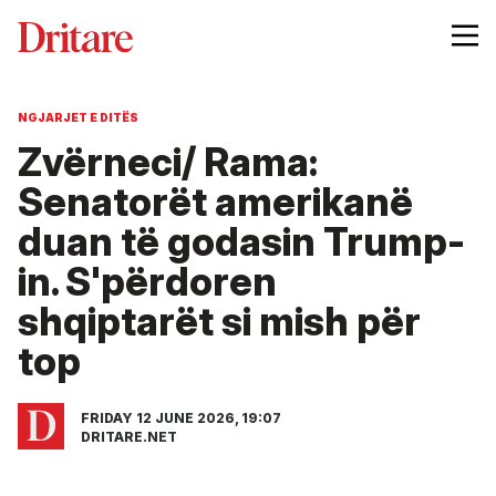
NGJARJET E DITËS
Zvërneci/ Rama:
Senatorët amerikanë
duan të godasin Trump-
in. S'përdoren
shqiptarët si mish për
top
FRIDAY 12 JUNE 2026, 19:07
DRITARE.NET