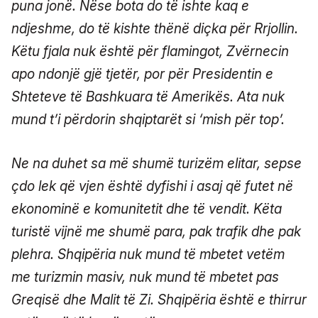
puna jonë. Nëse bota do të ishte kaq e
ndjeshme, do të kishte thënë diçka për Rrjollin.
Këtu fjala nuk është për flamingot, Zvërnecin
apo ndonjë gjë tjetër, por për Presidentin e
Shteteve të Bashkuara të Amerikës. Ata nuk
mund t’i përdorin shqiptarët si ‘mish për top’.
Ne na duhet sa më shumë turizëm elitar, sepse
çdo lek që vjen është dyfishi i asaj që futet në
ekonominë e komunitetit dhe të vendit. Këta
turistë vijnë me shumë para, pak trafik dhe pak
plehra. Shqipëria nuk mund të mbetet vetëm
me turizmin masiv, nuk mund të mbetet pas
Greqisë dhe Malit të Zi. Shqipëria është e thirrur