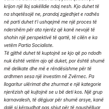
krijon një lloj sakëlldie ndaj nesh. Kjo duhet të
na shqetësojë ne, prandaj zgjedhjet e radhës
në parti duhet t’i ushqejmë me një proces të
ndershëm për ata njerëz që kanë nevojë të
shohin një perspektivë të qartë, të cilën e ka
vetëm Partia Socialiste.
Të gjithë duhet të kuptojnë se kjo që po ndodh
nuk është vetëm ajo që duket, por është shumë
më delikate dhe më e rëndësishme për të
ardhmen sesa një investim në Zvërnec. Pa
llogaritur ulërimat dhe zhurmat e një kategorie
njerëzish që kujtojnë se u bë deti kos. Një grup
karnavalesh, të dëgjuar për shumë arsye, kanë
dalë si kërpudhat pas shiut për të ngushëlluar