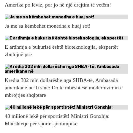
Amerika po lëviz, por jo në një drejtim të vetëm!
Ja me sa këmbehet monedha e huaj sot!
E ardhmja e bukurisë është bioteknologjia, ekspertët
zbulojnë pse
Kredia 302 mln dollarëshe nga SHBA-të, Ambasada
amerikane në Tiranë: Do të mbështesë modernizimin e
mbrojtjes shqiptare
40 milionë lekë për sportistët! Ministri Gonxhja:
Mbështetje për sportet joolimpike