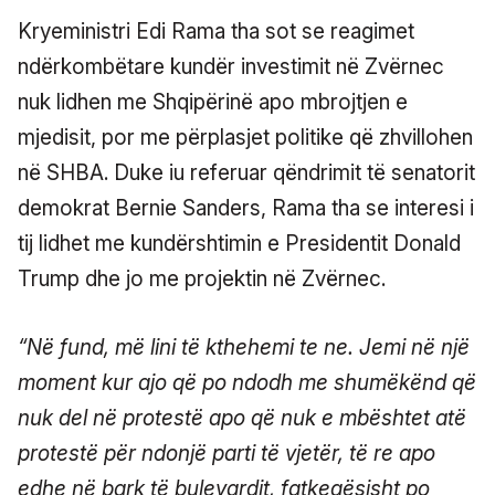
Kryeministri Edi Rama tha sot se reagimet
ndërkombëtare kundër investimit në Zvërnec
nuk lidhen me Shqipërinë apo mbrojtjen e
mjedisit, por me përplasjet politike që zhvillohen
në SHBA. Duke iu referuar qëndrimit të senatorit
demokrat Bernie Sanders, Rama tha se interesi i
tij lidhet me kundërshtimin e Presidentit Donald
Trump dhe jo me projektin në Zvërnec.
“Në fund, më lini të kthehemi te ne. Jemi në një
moment kur ajo që po ndodh me shumëkënd që
nuk del në protestë apo që nuk e mbështet atë
protestë për ndonjë parti të vjetër, të re apo
edhe në bark të bulevardit, fatkeqësisht po