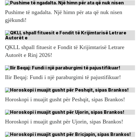
Pushime të ngadalta. Një himn për ata që nuk nisen
gjëkundi!
QKLL shpall fituesit e Fondit të Krijimtarisë Letrare
Autorët e Rinj 2026!
Ilir Beqaj: Fundi i një paraburgimi të pajustifikuar!
Horoskopi i muajit gusht për Peshqit, sipas Brankos!
Horoskopi i muajit gusht për Ujorin, sipas Brankos!