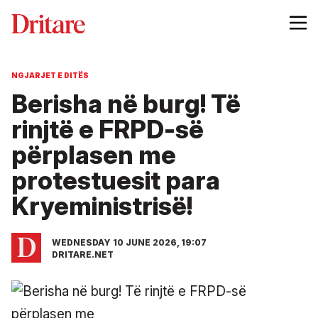
NGJARJET E DITËS
Berisha në burg! Të
rinjtë e FRPD-së
përplasen me
protestuesit para
Kryeministrisë!
WEDNESDAY 10 JUNE 2026, 19:07
DRITARE.NET