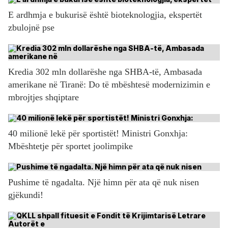
E ardhmja e bukurisë është bioteknologjia, ekspertët
zbulojnë pse
Kredia 302 mln dollarëshe nga SHBA-të, Ambasada
amerikane në Tiranë: Do të mbështesë modernizimin e
mbrojtjes shqiptare
40 milionë lekë për sportistët! Ministri Gonxhja:
Mbështetje për sportet joolimpike
Pushime të ngadalta. Një himn për ata që nuk nisen
gjëkundi!