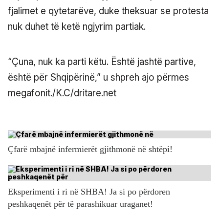
fjalimet e qytetarëve, duke theksuar se protesta
nuk duhet të ketë ngjyrim partiak.
“Çuna, nuk ka parti këtu. Është jashtë partive,
është për Shqipërinë,” u shpreh ajo përmes
megafonit./K.C/dritare.net
Çfarë mbajnë infermierët gjithmonë në shtëpi!
Eksperimenti i ri në SHBA! Ja si po përdoren
peshkaqenët për të parashikuar uraganet!