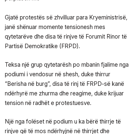
Gjatë protestës së zhvilluar para Kryeministrisë,
janë shënuar momente tensionesh mes
qytetarëve dhe disa të rinjve të Forumit Rinor të
Partisë Demokratike (FRPD).
Teksa një grup qytetarësh po mbanin fjalime nga
podiumi i vendosur në shesh, duke thirrur
“Berisha në burg”, disa të rinj të FRPD-së kanë
ndërhyrë me zhurma dhe reagime, duke krijuar
tension në radhët e protestuesve.
Një nga folëset në podium u ka bërë thirrje të
rinjve që të mos ndërhyjnë në thirrjet dhe