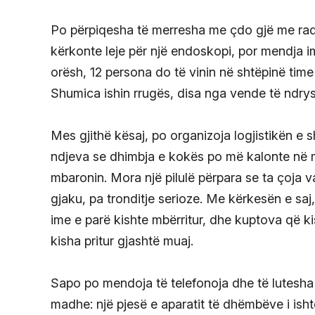
Po përpiqesha të merresha me çdo gjë me radh
kërkonte leje për një endoskopi, por mendja i
orësh, 12 persona do të vinin në shtëpinë time 
Shumica ishin rrugës, disa nga vende të ndrys
Mes gjithë kësaj, po organizoja logjistikën e 
ndjeva se dhimbja e kokës po më kalonte në m
mbaronin. Mora një pilulë përpara se ta çoja v
gjaku, pa tronditje serioze. Me kërkesën e saj,
ime e parë kishte mbërritur, dhe kuptova që ki
kisha pritur gjashtë muaj.
Sapo po mendoja të telefonoja dhe të lutesha pë
madhe: një pjesë e aparatit të dhëmbëve i ish