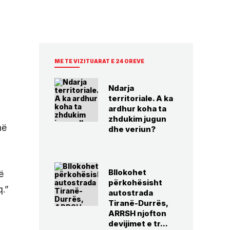
ME TE VIZITUARAT E 24 OREVE
Ndarja
territoriale. A ka
ardhur koha ta
zhdukim jugun
në
dhe veriun?
Bllokohet
ë
përkohësisht
q.”
autostrada
Tiranë-Durrës,
ARRSH njofton
devijimet e tr...