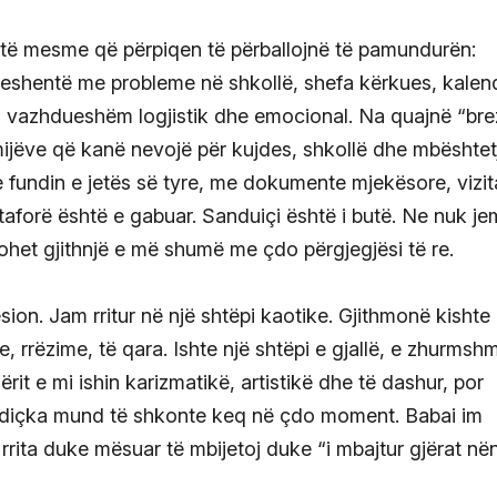
 të mesme që përpiqen të përballojnë të pamundurën:
eshentë me probleme në shkollë, shefa kërkues, kalen
i vazhdueshëm logjistik dhe emocional. Na quajnë “bre
ëmijëve që kanë nevojë për kujdes, shkollë dhe mbështet
fundin e jetës së tyre, me dokumente mjekësore, vizit
forë është e gabuar. Sanduiçi është i butë. Ne nuk je
ohet gjithnjë e më shumë me çdo përgjegjësi të re.
sion. Jam rritur në një shtëpi kaotike. Gjithmonë kishte
rrëzime, të qara. Ishte një shtëpi e gjallë, e zhurmsh
rit e mi ishin karizmatikë, artistikë dhe të dashur, por
e diçka mund të shkonte keq në çdo moment. Babai im
rrita duke mësuar të mbijetoj duke “i mbajtur gjërat në