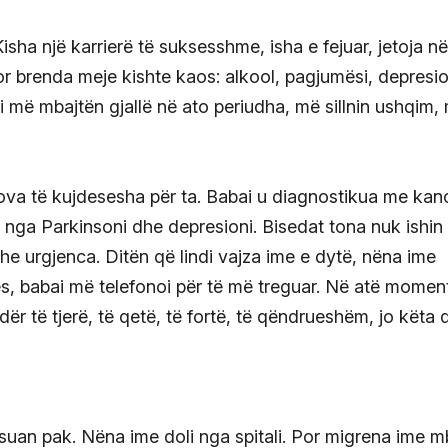
isha një karrierë të suksesshme, isha e fejuar, jetoja në
Por brenda meje kishte kaos: alkool, pagjumësi, depresio
mi më mbajtën gjallë në ato periudha, më sillnin ushqim,
llova të kujdesesha për ta. Babai u diagnostikua me kan
 nga Parkinsoni dhe depresioni. Bisedat tona nuk ishin
dhe urgjenca. Ditën që lindi vajza ime e dytë, nëna ime
jes, babai më telefonoi për të më treguar. Në atë moment
ër të tjerë, të qetë, të fortë, të qëndrueshëm, jo këta 
tësuan pak. Nëna ime doli nga spitali. Por migrena ime m