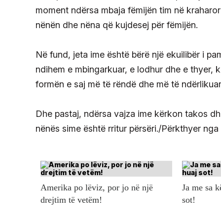
moment ndërsa mbaja fëmijën tim në kraharor 
nënën dhe nëna që kujdesej për fëmijën.
Në fund, jeta ime është bërë një ekuilibër i 
ndihem e mbingarkuar, e lodhur dhe e thyer, 
formën e saj më të rëndë dhe më të ndërlikuar
Dhe pastaj, ndërsa vajza ime kërkon takos dhe u
nënës sime është rritur përsëri./Përkthyer nga 
Amerika po lëviz, por jo në një
Ja me sa 
drejtim të vetëm!
sot!