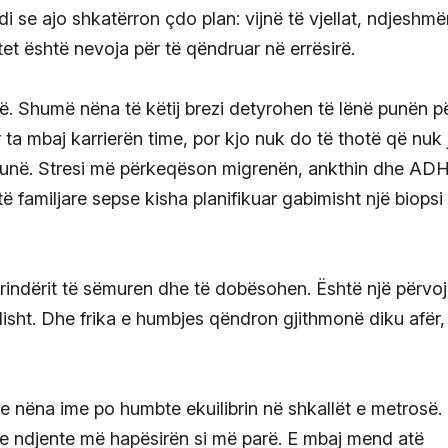
 se ajo shkatërron çdo plan: vijnë të vjellat, ndjeshmë
et është nevoja për të qëndruar në errësirë.
ë. Shumë nëna të këtij brezi detyrohen të lënë punën p
r ta mbaj karrierën time, por kjo nuk do të thotë që nuk
 punë. Stresi më përkeqëson migrenën, ankthin dhe AD
familjare sepse kisha planifikuar gabimisht një biopsi g
rindërit të sëmuren dhe të dobësohen. Është një përvoj
sht. Dhe frika e humbjes qëndron gjithmonë diku afër,
se nëna ime po humbte ekuilibrin në shkallët e metrosë.
 nuk e ndjente më hapësirën si më parë. E mbaj mend atë