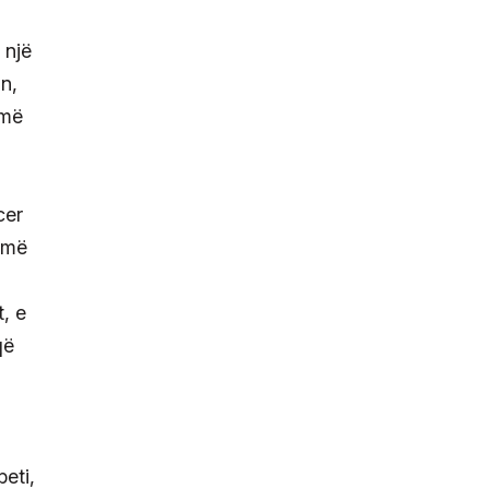
 një
n,
 më
cer
 më
, e
që
beti,