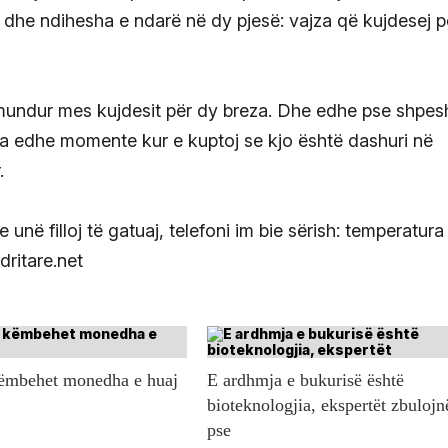
dhe ndihesha e ndarë në dy pjesë: vajza që kujdesej p
pamundur mes kujdesit për dy breza. Dhe edhe pse shpes
ka edhe momente kur e kuptoj se kjo është dashuri në
.
në filloj të gatuaj, telefoni im bie sërish: temperatura
dritare.net
këmbehet monedha e huaj
E ardhmja e bukurisë është
bioteknologjia, ekspertët zbulojn
pse