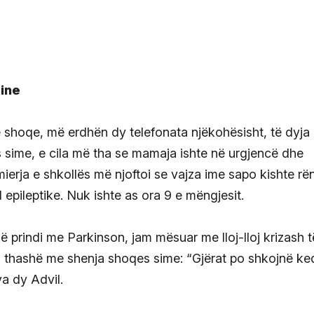
ine
ë shoqe, më erdhën dy telefonata njëkohësisht, të dyja
s sime, e cila më tha se mamaja ishte në urgjencë dhe
fermierja e shkollës më njoftoi se vajza ime sapo kishte rë
 epileptike. Nuk ishte as ora 9 e mëngjesit.
ë prindi me Parkinson, jam mësuar me lloj-lloj krizash t
i, i thashë me shenja shoqes sime: “Gjërat po shkojnë ke
a dy Advil.