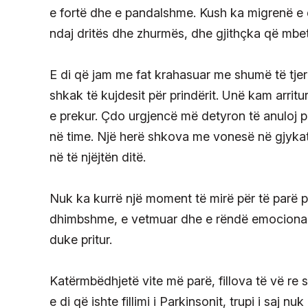
e fortë dhe e pandalshme. Kush ka migrenë e di
ndaj dritës dhe zhurmës, dhe gjithçka që mbet
E di që jam me fat krahasuar me shumë të tjer
shkak të kujdesit për prindërit. Unë kam arritu
e prekur. Çdo urgjencë më detyron të anuloj
në time. Një herë shkova me vonesë në gjykatë 
në të njëjtën ditë.
Nuk ka kurrë një moment të mirë për të parë p
dhimbshme, e vetmuar dhe e rëndë emocionali
duke pritur.
Katërmbëdhjetë vite më parë, fillova të vë re 
e di që ishte fillimi i Parkinsonit, trupi i saj