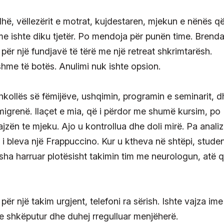
ë, vëllezërit e motrat, kujdestaren, mjekun e nënës q
me ishte diku tjetër. Po mendoja për punën time. Brend
për një fundjavë të tërë me një retreat shkrimtarësh.
hme të botës. Anulimi nuk ishte opsion.
shkollës së fëmijëve, ushqimin, programin e seminarit, d
igrenë. Ilaçet e mia, që i përdor me shumë kursim, po
ajzën te mjeku. Ajo u kontrollua dhe doli mirë. Pa anali
 i bleva një Frappuccino. Kur u ktheva në shtëpi, studen
sha harruar plotësisht takimin tim me neurologun, atë 
r një takim urgjent, telefoni ra sërish. Ishte vajza ime
te shkëputur dhe duhej rregulluar menjëherë.