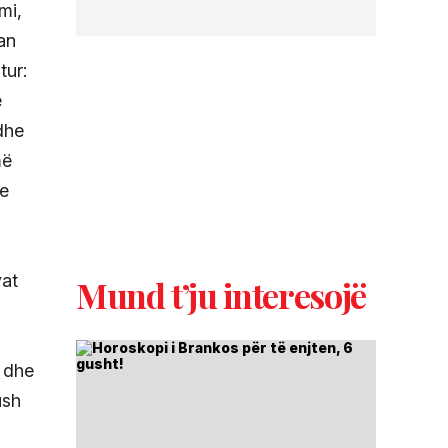
mi,
an
tur:
ë
dhe
më
te
vat
Mund t’ju interesojë
i dhe
ush