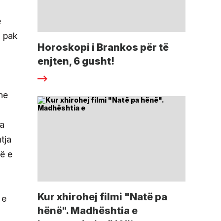
ë
a pak
Horoskopi i Brankos për të
enjten, 6 gusht!
he
za
tja
që e
Kur xhirohej filmi "Natë pa
 e
hënë". Madhështia e