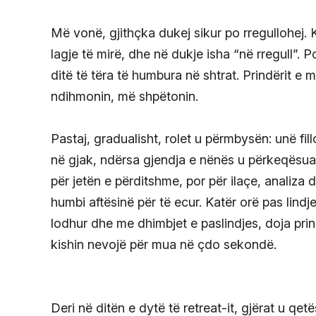
Më vonë, gjithçka dukej sikur po rregullohej. K
lagje të mirë, dhe në dukje isha “në rregull”. 
ditë të tëra të humbura në shtrat. Prindërit e 
ndihmonin, më shpëtonin.
Pastaj, gradualisht, rolet u përmbysën: unë fi
në gjak, ndërsa gjendja e nënës u përkeqësua
për jetën e përditshme, por për ilaçe, analiza 
humbi aftësinë për të ecur. Katër orë pas lind
lodhur dhe me dhimbjet e paslindjes, doja prind
kishin nevojë për mua në çdo sekondë.
Deri në ditën e dytë të retreat-it, gjërat u qe