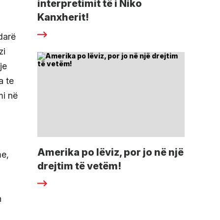
interpretimit të i Niko
Kanxherit!
darë
zi
je
a te
mi në
Amerika po lëviz, por jo në një
me,
drejtim të vetëm!
n