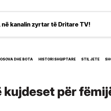
në kanalin zyrtar të Dritare TV!
OSOVA DHE BOTA
HISTORI SHQIPTARE
STIL JETE
SH
 kujdeset për fëmij