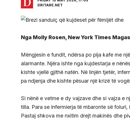
FRIDAY 15 MAY 2026, 17:05
DRITARE.NET
Nga Molly Rosen, New York Times Magas
Mëngjesin e fundit, ndërsa po pija kafe me nj
alarmante. Njëra ishte nga kujdestarja e nënë
kishte vjellë gjithë natën. Në linjën tjetër, in
pa ndjenja dhe kishte pësuar një krizë të vogël
Si nënë e vetme e dy vajzave dhe si vajza e nj
tilla. Para se infermierja të mbaronte së folur
Pastaj shkova me nxitim drejt makinës dhe piv