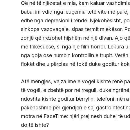
Që në të njëzetat e mia, kam kaluar vazhdimis
babai im vdiq nga leuçemia tetë vite më parë,
edhe nga depresioni i rëndë. Njëkohësisht, po r
sinkopa vazovagale, sipas termit mjekësor. Por f
zonjë që rrëzohet hijshëm në një divan. Ajo
më frikësuese, si nga një film horror. Lëkura 
nga goja ose humbin kontrollin e trupit. Verën
flokët dhe u përplas në tokë duke goditur kok
Atë mëngjes, vajza ime e vogël kishte rënë pa 
të vogël, e zbehtë por në rregull, duke ngrënë
ndoshta kishte goditur bërrylin, telefoni më ra
pakëndshme për gjendjen e saj gastrointestina
motra në FaceTime: njëri prej nesh duhej të 
do të ishte?