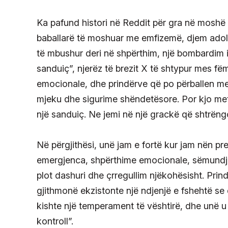
Ka pafund histori në Reddit për gra në moshë
baballarë të moshuar me emfizemë, djem adol
të mbushur deri në shpërthim, një bombardim 
sanduiç”, njerëz të brezit X të shtypur mes f
emocionale, dhe prindërve që po përballen me 
mjeku dhe sigurime shëndetësore. Por kjo meta
një sanduiç. Ne jemi në një grackë që shtrëng
Në përgjithësi, unë jam e fortë kur jam nën pre
emergjenca, shpërthime emocionale, sëmundje, 
plot dashuri dhe çrregullim njëkohësisht. Prindë
gjithmonë ekzistonte një ndjenjë e fshehtë s
kishte një temperament të vështirë, dhe unë u 
kontroll”.