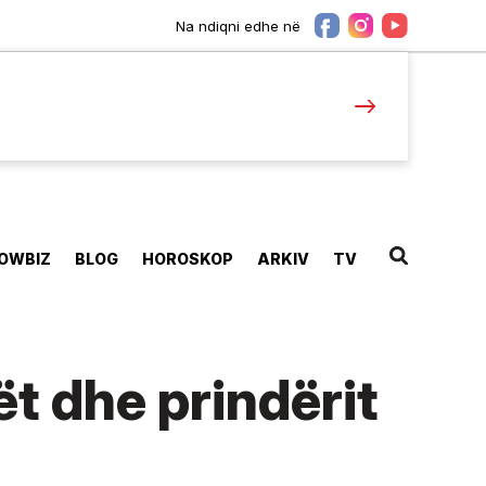
Na ndiqni edhe në
OWBIZ
BLOG
HOROSKOP
ARKIV
TV
ët dhe prindërit