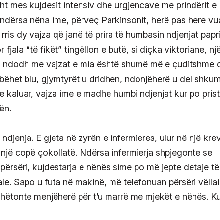
ht mes kujdesit intensiv dhe urgjencave me prindërit e 
 ndërsa nëna ime, përveç Parkinsonit, herë pas here vu
ris dy vajza që janë të prira të humbasin ndjenjat papri
jala “të fikët” tingëllon e butë, si diçka viktoriane, nj
 që ndodh me vajzat e mia është shumë më e çuditshme 
u bëhet blu, gjymtyrët u dridhen, ndonjëherë u del shku
 e kaluar, vajza ime e madhe humbi ndjenjat kur po pris
ën.
ndjenja. E gjeta në zyrën e infermieres, ulur në një kre
 një copë çokollatë. Ndërsa infermierja shpjegonte se
 përsëri, kujdestarja e nënës sime po më jepte detaje të
le. Sapo u futa në makinë, më telefonuan përsëri vëlla
udhëtonte menjëherë për t’u marrë me mjekët e nënës. K