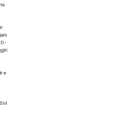
ria
ër
 jam
HD-
jiri
ë e
 Sot