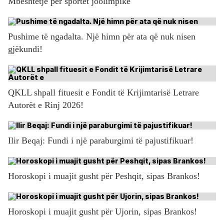
Mbështetje për sportet joolimpike
Pushime të ngadalta. Një himn për ata që nuk nisen
gjëkundi!
QKLL shpall fituesit e Fondit të Krijimtarisë Letrare
Autorët e Rinj 2026!
Ilir Beqaj: Fundi i një paraburgimi të pajustifikuar!
Horoskopi i muajit gusht për Peshqit, sipas Brankos!
Horoskopi i muajit gusht për Ujorin, sipas Brankos!