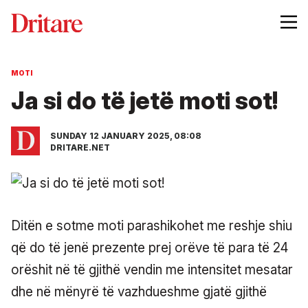
MOTI
Ja si do të jetë moti sot!
SUNDAY 12 JANUARY 2025, 08:08
DRITARE.NET
Ditën e sotme moti parashikohet me reshje shiu
që do të jenë prezente prej orëve të para të 24
orëshit në të gjithë vendin me intensitet mesatar
dhe në mënyrë të vazhdueshme gjatë gjithë