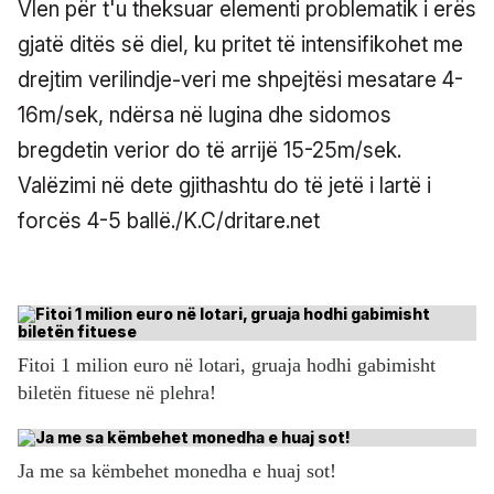
Vlen për t'u theksuar elementi problematik i erës
gjatë ditës së diel, ku pritet të intensifikohet me
drejtim verilindje-veri me shpejtësi mesatare 4-
16m/sek, ndërsa në lugina dhe sidomos
bregdetin verior do të arrijë 15-25m/sek.
Valëzimi në dete gjithashtu do të jetë i lartë i
forcës 4-5 ballë./K.C/dritare.net
Fitoi 1 milion euro në lotari, gruaja hodhi gabimisht
biletën fituese në plehra!
Ja me sa këmbehet monedha e huaj sot!