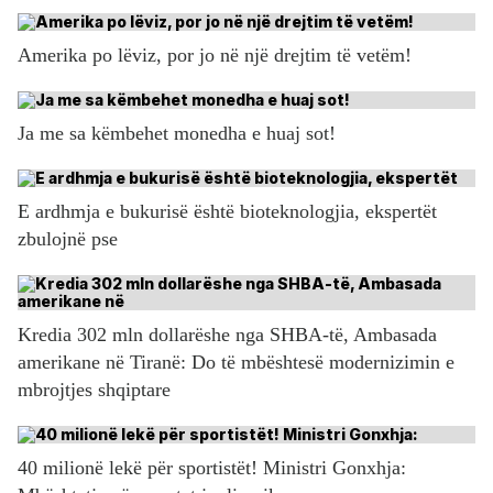
Amerika po lëviz, por jo në një drejtim të vetëm!
Ja me sa këmbehet monedha e huaj sot!
E ardhmja e bukurisë është bioteknologjia, ekspertët
zbulojnë pse
Kredia 302 mln dollarëshe nga SHBA-të, Ambasada
amerikane në Tiranë: Do të mbështesë modernizimin e
mbrojtjes shqiptare
40 milionë lekë për sportistët! Ministri Gonxhja: