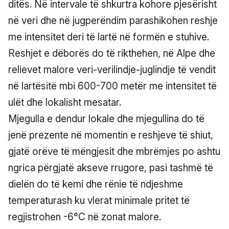
ditës. Në intervale të shkurtra kohore pjesërisht
në veri dhe në jugperëndim parashikohen reshje
me intensitet deri të lartë në formën e stuhive.
Reshjet e dëborës do të rikthehen, në Alpe dhe
relievet malore veri-verilindje-juglindje të vendit
në lartësitë mbi 600-700 metër me intensitet të
ulët dhe lokalisht mesatar.
Mjegulla e dendur lokale dhe mjegullina do të
jenë prezente në momentin e reshjeve të shiut,
gjatë orëve të mëngjesit dhe mbrëmjes po ashtu
ngrica përgjatë akseve rrugore, pasi tashmë të
dielën do të kemi dhe rënie të ndjeshme
temperaturash ku vlerat minimale pritet të
regjistrohen -6°C në zonat malore.