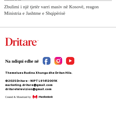
Zbulimi i një tjetër varri masiv në Kosovë, reagon
Ministria e Jashtme e Shqipërisë
Themelues Rudina Xhunga dhe Dritan Hila.
©2025 Dritare - NIPT L91412001K
marketing.dritare@gmail.com
dritaretelevizion@gmail.com
Created & Monetized by