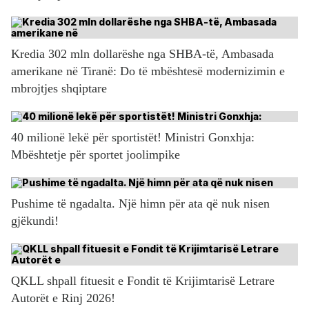
Kredia 302 mln dollarëshe nga SHBA-të, Ambasada
amerikane në Tiranë: Do të mbështesë modernizimin e
mbrojtjes shqiptare
40 milionë lekë për sportistët! Ministri Gonxhja:
Mbështetje për sportet joolimpike
Pushime të ngadalta. Një himn për ata që nuk nisen
gjëkundi!
QKLL shpall fituesit e Fondit të Krijimtarisë Letrare
Autorët e Rinj 2026!