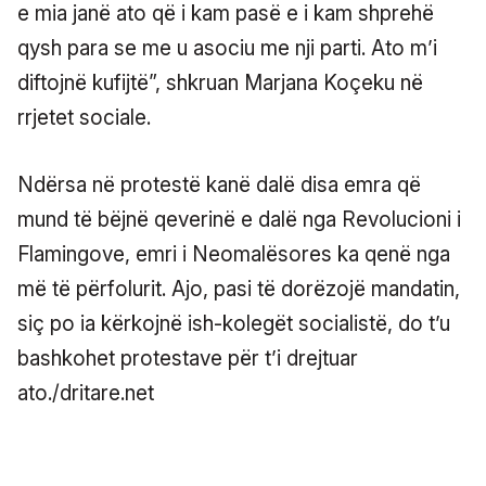
e mia janë ato që i kam pasë e i kam shprehë
qysh para se me u asociu me nji parti. Ato m’i
diftojnë kufijtë”, shkruan Marjana Koçeku në
rrjetet sociale.
Ndërsa në protestë kanë dalë disa emra që
mund të bëjnë qeverinë e dalë nga Revolucioni i
Flamingove, emri i Neomalësores ka qenë nga
më të përfolurit. Ajo, pasi të dorëzojë mandatin,
siç po ia kërkojnë ish-kolegët socialistë, do t’u
bashkohet protestave për t’i drejtuar
ato./dritare.net