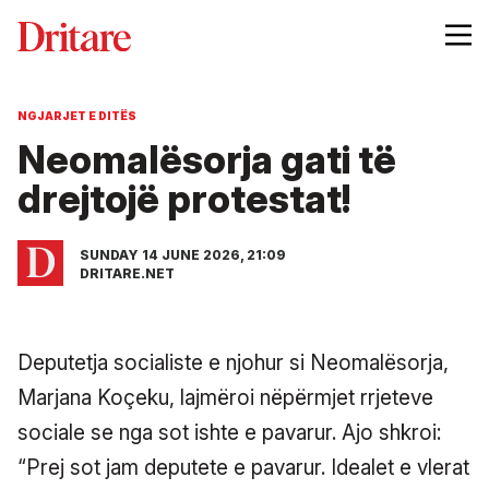
NGJARJET E DITËS
Neomalësorja gati të
drejtojë protestat!
SUNDAY 14 JUNE 2026, 21:09
DRITARE.NET
Deputetja socialiste e njohur si Neomalësorja,
Marjana Koçeku, lajmëroi nëpërmjet rrjeteve
sociale se nga sot ishte e pavarur. Ajo shkroi:
“Prej sot jam deputete e pavarur. Idealet e vlerat